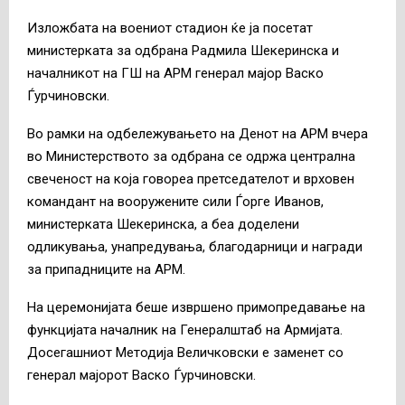
Изложбата на воениот стадион ќе ја посетат
министерката за одбрана Радмила Шекеринска и
началникот на ГШ на АРМ генерал мајор Васко
Ѓурчиновски.
Во рамки на одбележувањето на Денот на АРМ вчера
во Министерството за одбрана се одржа централна
свеченост на која говореа претседателот и врховен
командант на вооружените сили Ѓорге Иванов,
министерката Шекеринска, а беа доделени
одликувања, унапредувања, благодарници и награди
за припадниците на АРМ.
На церемонијата беше извршено примопредавање на
функцијата началник на Генералштаб на Армијата.
Досегашниот Методија Величковски е заменет со
генерал мајорот Васко Ѓурчиновски.