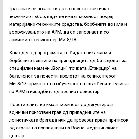
Граѓаните се поканети да го посетат тактичко-
техничкиот збор, каде ќе имаат можност покрај
материјално-техничките средства, борбените возила и
вооружувањето на АРМ, да се запознаат и со
армискиот хеликоптер Ми-8/18.
Како дел од програмата ќе бидат прикажани и
борбените вештини на припадниците од баталјонот за
специјални намени „Волци“ ,точката „Егзирцир“ на
баталјонот за почести, прелетот на хеликоптерот
Ми-8/18, приказот на обученост на службените кучиња
на АРМ и изведбите од воениот оркестар.
Посетителите ќе имаат можност да дегустираат
војнички приготвен грав од припадниците на
логистичката бригада или да проверат крвен притисок
од страна на припадници на Воено-медицинскиот
центар.