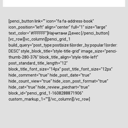
[penci_button link="" icon="fa fa-address-book"
icon_position="left" align="center" full="1" size="large"
text_color="#FFFFFF"]Најчитани Денес [/penci_button]
[vc_row][vc_column][penci_grid_1
build_query="post_type:post|size:6|order_by:popular1|order:
DESC" style_block_title="style-title-grid" image_size="penci-
thumb-280-376" block_title_align="style-title-left"
post_standard_title_length="12"
block_title_font_size="14px" post_title_font_size="12px"
hide_comment="true" hide_post_date="true"
hide_count_view="true" hide_icon_post_format="true"
hide_cat="true" hide_review_piechart="true"
block_id="penci_grid_1-1608288871906"
custom_markup_1=""][/vc_column][/vc_row]