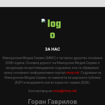
ЗА НАС
Македонски Медиа Сервис (ММС) е трговско друштво основано
2008 година. Основна дејност на Македоски Медиа Сервис е
продукција на мултимедијални содржини, кои се објавуваат
преку основниот информативен портал
mms.mk
. Содржини на
Македонски Медиа Сервис се наменети за широката публика
(B2P) и медиумите кои ќе користат сервис (B2B).
Контактирај не
mms@mms.mk
Горан Гаврилов