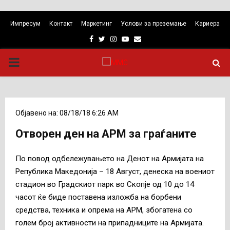
Импресум
Контакт
Маркетинг
Услови за преземање
Кариера
Facebook
Twitter
Instagram
Youtube
Email
PRIMARY
MENU
Објавено на: 08/18/18 6:26 AM
Отворен ден на АРМ за граѓаните
По повод одбележувањето на Денот на Армијата на
Република Македонија – 18 Август, денеска на воениот
стадион во Градскиот парк во Скопје од 10 до 14
часот ќе биде поставена изложба на борбени
средства, техника и опрема на АРМ, збогатена со
голем број активности на припадниците на Армијата.