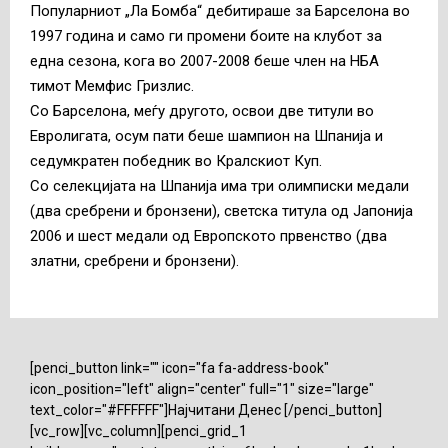
Популарниот „Ла Бомба“ дебитираше за Барселона во
1997 година и само ги промени боите на клубот за
една сезона, кога во 2007-2008 беше член на НБА
тимот Мемфис Гризлис.
Со Барселона, меѓу другото, освои две титули во
Евролигата, осум пати беше шампион на Шпанија и
седумкратен победник во Кралскиот Куп.
Со селекцијата на Шпанија има три олимписки медали
(два сребрени и бронзени), светска титула од Јапонија
2006 и шест медали од Европското првенство (два
златни, сребрени и бронзени).
[penci_button link="" icon="fa fa-address-book"
icon_position="left" align="center" full="1" size="large"
text_color="#FFFFFF"]Најчитани Денес [/penci_button]
[vc_row][vc_column][penci_grid_1