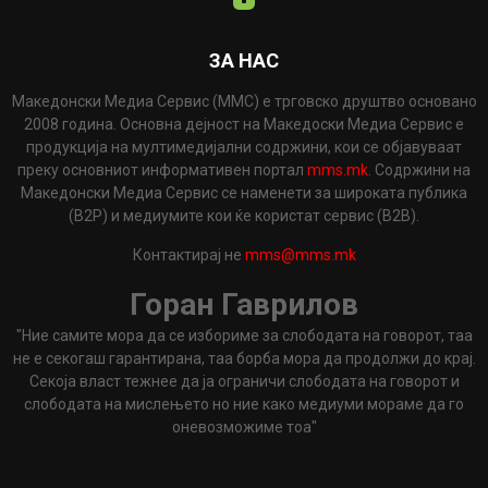
ЗА НАС
Македонски Медиа Сервис (ММС) е трговско друштво основано
2008 година. Основна дејност на Македоски Медиа Сервис е
продукција на мултимедијални содржини, кои се објавуваат
преку основниот информативен портал
mms.mk
. Содржини на
Македонски Медиа Сервис се наменети за широката публика
(B2P) и медиумите кои ќе користат сервис (B2B).
Контактирај не
mms@mms.mk
Горан Гаврилов
"Ние самите мора да се избориме за слободата на говорот, таа
не е секогаш гарантирана, таа борба мора да продолжи до крај.
Секоја власт тежнее да ја ограничи слободата на говорот и
слободата на мислењето но ние како медиуми мораме да го
оневозможиме тоа"