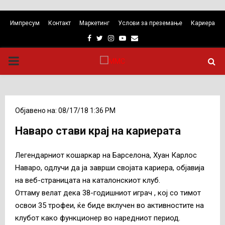
Импресум
Контакт
Маркетинг
Услови за преземање
Кариера
Facebook
Twitter
Instagram
Youtube
Email
PRIMARY
MENU
Објавено на: 08/17/18 1:36 PM
Наваро стави крај на кариерата
Легендарниот кошаркар на Барселона, Хуан Карлос
Наваро, одлучи да ја заврши својата кариера, објавија
на веб-страницата на каталонскиот клуб.
Оттаму велат дека 38-годишниот играч , кој со тимот
освои 35 трофеи, ќе биде вклучен во активностите на
клубот како функционер во наредниот период.