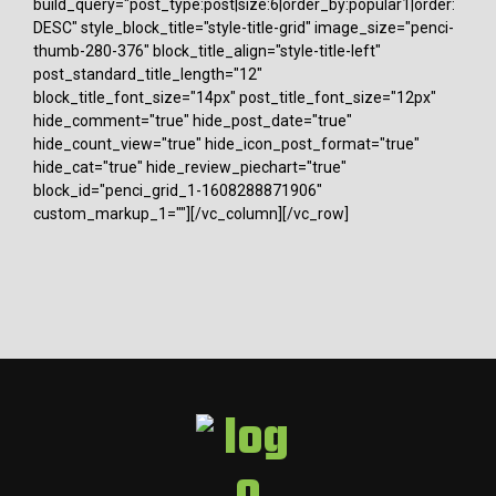
build_query="post_type:post|size:6|order_by:popular1|order:
DESC" style_block_title="style-title-grid" image_size="penci-
thumb-280-376" block_title_align="style-title-left"
post_standard_title_length="12"
block_title_font_size="14px" post_title_font_size="12px"
hide_comment="true" hide_post_date="true"
hide_count_view="true" hide_icon_post_format="true"
hide_cat="true" hide_review_piechart="true"
block_id="penci_grid_1-1608288871906"
custom_markup_1=""][/vc_column][/vc_row]