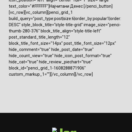
text_color="#FFFFFF"]Најчитани Денес [/penci_button]
[vc_row][vc_column][penci_grid_1
build_query="post_type:post|size:6|order_by:popular1|order:
DESC" style_block_title="style-title-grid" image_size="penci-
thumb-280-376" block_title_align="style-title-left"
post_standard_title_length="12"
block_title_font_size="14px" post_title_font_size="12px"
hide_comment="true" hide_post_date="true"
hide_count_view="true" hide_icon_post_format="true"
hide_cat="true" hide_review_piechart="true"
block_id="penci_grid_1-1608288871906"
custom_markup_1=""][/vc_column][/vc_row]