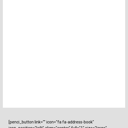
[penci_button link="" icon="fa fa-address-book"
icon_position="left" align="center" full="1" size="large"