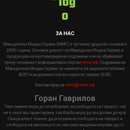
ЗА НАС
Македонски Медиа Сервис (ММС) е трговско друштво основано
2008 година. Основна дејност на Македоски Медиа Сервис е
продукција на мултимедијални содржини, кои се објавуваат
преку основниот информативен портал
mms.mk
. Содржини на
Македонски Медиа Сервис се наменети за широката публика
(B2P) и медиумите кои ќе користат сервис (B2B).
Контактирај не
mms@mms.mk
Горан Гаврилов
"Ние самите мора да се избориме за слободата на говорот, таа
не е секогаш гарантирана, таа борба мора да продолжи до крај.
Секоја власт тежнее да ја ограничи слободата на говорот и
слободата на мислењето но ние како медиуми мораме да го