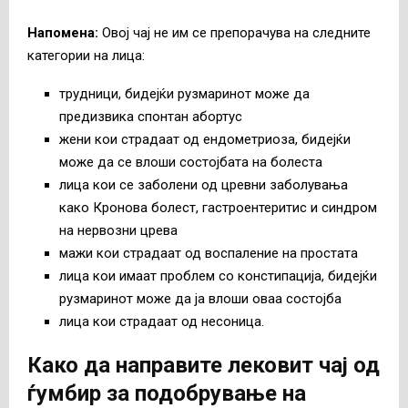
Напомена
:
Овој чај не им се препорачува на следните
категории на лица:
трудници, бидејќи рузмаринот може да
предизвика спонтан абортус
жени кои страдаат од ендометриоза, бидејќи
може да се влоши состојбата на болеста
лица кои се заболени од цревни заболувања
како Кронова болест, гастроентеритис и синдром
на нервозни црева
мажи кои страдаат од воспаление на простата
лица кои имаат проблем со констипација, бидејќи
рузмаринот може да ја влоши оваа состојба
лица кои страдаат од несоница.
Како да направите лековит чај од
ѓумбир за подобрување на