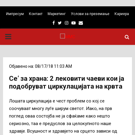
Импресум
Контакт
Маркетинг
Услови за преземање
Кариера
Facebook
Twitter
Instagram
Youtube
Email
PRIMARY
MENU
Објавено на: 08/17/18 11:03 AM
Се’ за храна: 2 лековити чаеви кои ја
подобруват циркулацијата на крвта
Лошата циркулација е чест проблем со кој се
соочуваат многу луѓе ширум светот. Иако, на прв
поглед оваа состојба не ја сфаќаме како нешто
сериозно, таа е предуслов за целокупното наше
здравје. Всушност и здравјето на срцето зависи од