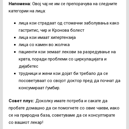
Напомена
:
Овој чај не им се препорачува на следните
категории на лица:
лица кои страдаат од стомачни заболувања како
гастритис, чир и Кронова болест
лица кои имаат хипертензија
лица со камен во жолчка
пациенти кои земаат лекови за разредување на
крвта, поради проблеми со циркулацијата и
дијабетес
трудници и жени кои дојат би требало да се
посоветуваат со својот доктор пред да почнат да
консумираат ѓумбир.
Совет плус:
Доколку имате потреба и сакате да
пробате домашно да си помогнете со овие чаеви, иако
се на природна база, советуваме да се консултирате
со вашиот лекар!