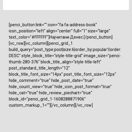
[penci_button link="" icon="fa fa-address-book"
icon_position="left" align="center" full="1" size="large"
text_color="#FFFFFF"]Најчитани Денес [/penci_button]
[vc_row][vc_column][penci_grid_1
build_query="post_type:post|size:6|order_by:popular1|order:
DESC" style_block_title="style-title-grid" image_size="penci-
thumb-280-376" block_title_align="style-title-left"
post_standard_title_length="12"
block_title_font_size="14px" post_title_font_size="12px"
hide_comment="true" hide_post_date="true"
hide_count_view="true" hide_icon_post_format="true"
hide_cat="true" hide_review_piechart="true"
block_id="penci_grid_1-1608288871906"
custom_markup_1=""][/vc_column][/vc_row]