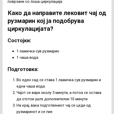
поврзани со лоша циркулација.
Како да направите лековит чај од
рузмарин кој ја подобрува
циркулацијата?
Состојки
:
1 лажичка сув рузмарин
1 чаша вода
Подготовка
:
Во еден сад се става 1 лажичка сув рузмарин и
една чаша вода.
Чајот се вари околу 5 минути, а потоа се остава
да отстои уште дополнителни 10 минути.
На крај, вака подготвениот чај се цеди од
рузмаринот и се пие.