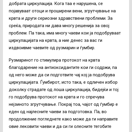
добрата циркулација. Кога таа е нарушена, се
појавуваат отоци и проширени вени, згрутчување на
крвта и други сериозни здравствени проблеми. За
среќа, природата ни дава многу решенија за овој
проблем. Па така, има многу чаеви кои ја подобруваат
циркулацијата на крвта, а ние денес за вас ги
издвоивме чаевите од рузмарин и ѓумбир.
Рузмаринот го стимулира протокот на крвта
благодарение на антиоксидантите кои ги содржи, па
од него може да си подготвите чај кој ја подобрува
циркулацијата. Ѓумбирот, исто така, е одличен избор
доколку страдате од лоша циркулација, бидејќи и тој
го подобрува протокот на крвта и го спречува
нејзиното згрутчување. Покрај тоа, чајот од ѓумбир е
еден од најлесните чаеви за подготовка. Па, во
продолжение погледнете како може да ги направите
овие лековити чаеви и да си ги олесните тегобите