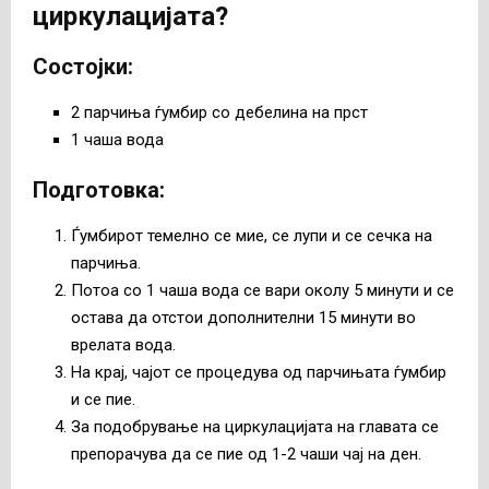
циркулацијата
?
Состојки
:
2 парчиња ѓумбир со дебелина на прст
1 чаша вода
Подготовка
:
Ѓумбирот темелно се мие, се лупи и се сечка на
парчиња.
Потоа со 1 чаша вода се вари околу 5 минути и се
остава да отстои дополнителни 15 минути во
врелата вода.
На крај, чајот се процедува од парчињата ѓумбир
и се пие.
За подобрување на циркулацијата на главата се
препорачува да се пие од 1-2 чаши чај на ден.