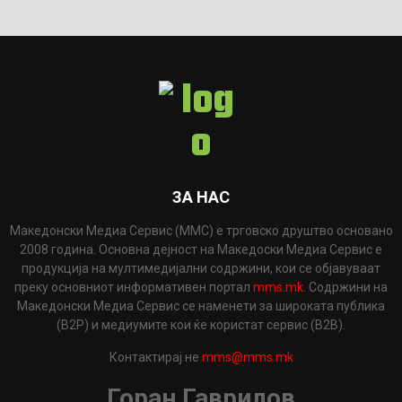
ЗА НАС
Македонски Медиа Сервис (ММС) е трговско друштво основано
2008 година. Основна дејност на Македоски Медиа Сервис е
продукција на мултимедијални содржини, кои се објавуваат
преку основниот информативен портал
mms.mk
. Содржини на
Македонски Медиа Сервис се наменети за широката публика
(B2P) и медиумите кои ќе користат сервис (B2B).
Контактирај не
mms@mms.mk
Горан Гаврилов