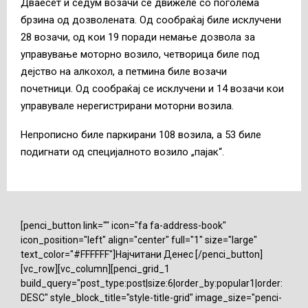
Дваесет и седум возачи се движеле со поголема
брзина од дозволената. Од сообраќај биле исклучени
28 возачи, од кои 19 поради немање дозвола за
управување моторно возило, четворица биле под
дејство на алкохол, а петмина биле возачи
почетници. Од сообраќај се исклучени и 14 возачи кои
управувале нерегистрирани моторни возила.
Непрописно биле паркирани 108 возила, а 53 биле
подигнати од специјалното возило „пајак“.
[penci_button link="" icon="fa fa-address-book"
icon_position="left" align="center" full="1" size="large"
text_color="#FFFFFF"]Најчитани Денес [/penci_button]
[vc_row][vc_column][penci_grid_1
build_query="post_type:post|size:6|order_by:popular1|order:
DESC" style_block_title="style-title-grid" image_size="penci-