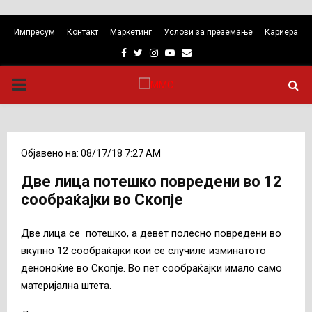
Импресум
Контакт
Маркетинг
Услови за преземање
Кариера
Facebook
Twitter
Instagram
Youtube
Email
PRIMARY
MENU
Објавено на: 08/17/18 7:27 AM
Две лица потешко повредени во 12
сообраќајки во Скопје
Две лица се потешко, а девет полесно повредени во
вкупно 12 сообраќајки кои се случиле изминатото
деноноќие во Скопје. Во пет сообраќајки имало само
материјална штета.