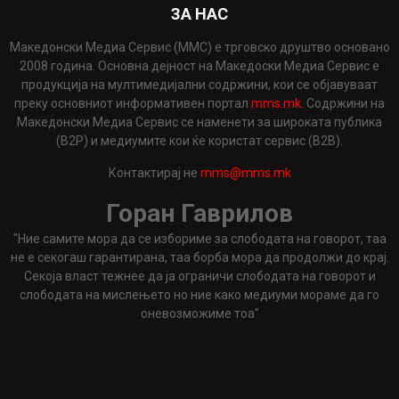
ЗА НАС
Македонски Медиа Сервис (ММС) е трговско друштво основано
2008 година. Основна дејност на Македоски Медиа Сервис е
продукција на мултимедијални содржини, кои се објавуваат
преку основниот информативен портал
mms.mk
. Содржини на
Македонски Медиа Сервис се наменети за широката публика
(B2P) и медиумите кои ќе користат сервис (B2B).
Контактирај не
mms@mms.mk
Горан Гаврилов
"Ние самите мора да се избориме за слободата на говорот, таа
не е секогаш гарантирана, таа борба мора да продолжи до крај.
Секоја власт тежнее да ја ограничи слободата на говорот и
слободата на мислењето но ние како медиуми мораме да го
оневозможиме тоа"