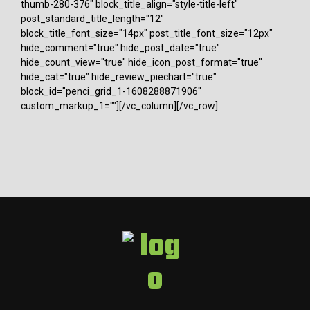
thumb-280-376" block_title_align="style-title-left"
post_standard_title_length="12"
block_title_font_size="14px" post_title_font_size="12px"
hide_comment="true" hide_post_date="true"
hide_count_view="true" hide_icon_post_format="true"
hide_cat="true" hide_review_piechart="true"
block_id="penci_grid_1-1608288871906"
custom_markup_1=""][/vc_column][/vc_row]