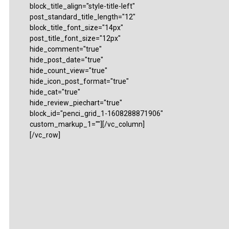
block_title_align="style-title-left"
post_standard_title_length="12"
block_title_font_size="14px"
post_title_font_size="12px"
hide_comment="true"
hide_post_date="true"
hide_count_view="true"
hide_icon_post_format="true"
hide_cat="true"
hide_review_piechart="true"
block_id="penci_grid_1-1608288871906"
custom_markup_1=""][/vc_column]
[/vc_row]