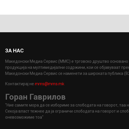
ЗА НАС
Македонски Медиа Сервис (ММС) е трговско друштво основано 
продукција на мултимедијални содржини, кои се објавуваат пр
Македонски Медиа Сервис се наменети за широката публика (B2P
Контактирај не
mms@mms.mk
Горан Гаврилов
"Ние самите мора да се избориме за слободата на говорот, таа 
Секоја власт тежнее да ја ограничи слободата на говорот и сл
оневозможиме тоа"