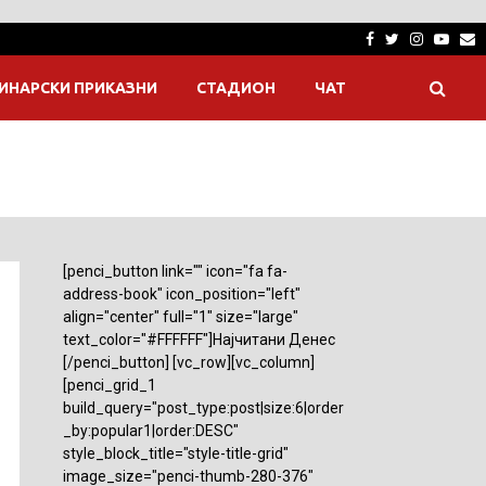
Facebook
Twitter
Instagra
Yout
E
ИНАРСКИ ПРИКАЗНИ
СТАДИОН
ЧАТ
[penci_button link="" icon="fa fa-
address-book" icon_position="left"
align="center" full="1" size="large"
text_color="#FFFFFF"]Најчитани Денес
[/penci_button] [vc_row][vc_column]
[penci_grid_1
build_query="post_type:post|size:6|order
_by:popular1|order:DESC"
style_block_title="style-title-grid"
image_size="penci-thumb-280-376"