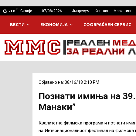
C
Скопје
07/08/2026
Импресум
Контакт
Маркетинг
21.8
ВЕСТИ
ЕКОНОМИЈА
СООБРАЌАЕН СЕРВИС
Објавено на: 08/16/18 2:10 PM
Познати имиња на 39
Манаки”
Квалитетна филмска програма и познати имињ
на Интернационалниот фестивал на филмска к