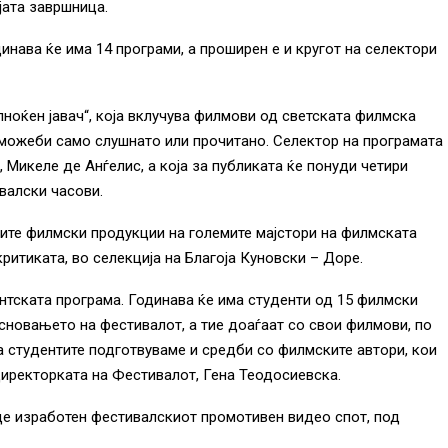
јата завршница.
нава ќе има 14 програми, а проширен е и кругот на селектори
ноќен јавач“, која вклучува филмови од светската филмска
а можеби само слушнато или прочитано. Селектор на програмата
, Микеле де Анѓелис, а која за публиката ќе понуди четири
валски часови.
овите филмски продукции на големите мајстори на филмската
ритиката, во селекција на Благоја Куновски – Доре.
нтската програма. Годинава ќе има студенти од 15 филмски
сновањето на фестивалот, а тие доаѓаат со свои филмови, по
а студентите подготвуваме и средби со филмските автори, кои
 директорката на Фестивалот, Гена Теодосиевска.
е изработен фестивалскиот промотивен видео спот, под