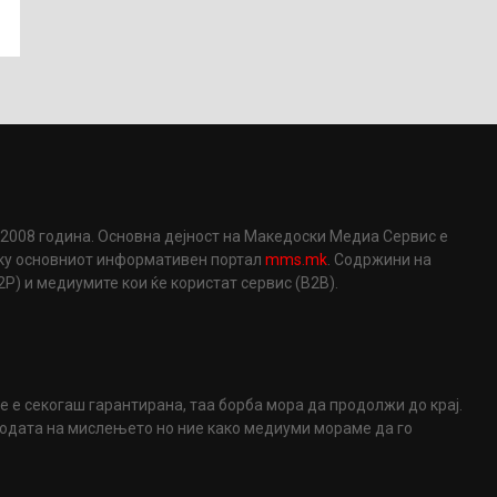
2008 година. Основна дејност на Македоски Медиа Сервис е
еку основниот информативен портал
mms.mk
. Содржини на
) и медиумите кои ќе користат сервис (B2B).
не е секогаш гарантирана, таа борба мора да продолжи до крај.
ободата на мислењето но ние како медиуми мораме да го