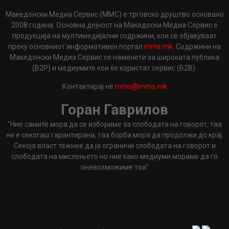
Македонски Медиа Сервис (ММС) е трговско друштво основано
2008 година. Основна дејност на Македоски Медиа Сервис е
продукција на мултимедијални содржини, кои се објавуваат
преку основниот информативен портал
mms.mk
. Содржини на
Македонски Медиа Сервис се наменети за широката публика
(B2P) и медиумите кои ќе користат сервис (B2B).
Контактирај не
mms@mms.mk
Горан Гаврилов
"Ние самите мора да се избориме за слободата на говорот, таа
не е секогаш гарантирана, таа борба мора да продолжи до крај.
Секоја власт тежнее да ја ограничи слободата на говорот и
слободата на мислењето но ние како медиуми мораме да го
оневозможиме тоа"