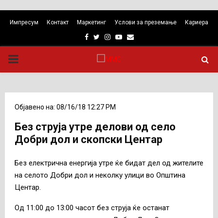
Импресум
Контакт
Маркетинг
Услови за преземање
Кариера
Facebook
Twitter
Instagram
Youtube
Email
PRIMARY
MENU
Објавено на: 08/16/18 12:27 PM
Без струја утре делови од село
Добри дол и скопски Центар
Без електрична енергија утре ќе бидат дел од жителите
на селото Добри дол и неколку улици во Општина
Центар.
Од 11:00 до 13:00 часот без струја ќе останат