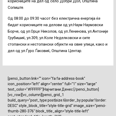
корисниците на дел од село Добри Дол, Општина
Сопиште.
Од 08:00 до 09:30 часот без електрична енергија ќе
бидат корисниците на делови од ул.Наум Наумовски
Борче, од ул.Орце Николов, од ул.Ленинова, ул.Антоније
Грубишиќ, ул.309, ул.Коле Неделковски и сите
стопански и нестопански објекти на овие улици, како и
дел од ул.Ѓуро Ѓаковиќ, Општина Центар.
[penci_button link="" icon="fa fa-address-book"
icon_position="left" align="center" full="1" size="large"
text_color="#FFFFFF"]Најчитани Денес [/penci_button]
[vc_row][vc_column][penci_grid_1
build_query="post_type:post|size:6|order_by:popular1|order:
DESC" style_block_title="style-title-grid" image_size="penci-
thumb-280-376" block_title_align="style-title-left"