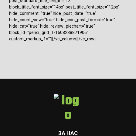
post_standard_title_length="12"
block_title_font_size="14px" post_title_font_size="12px"
hide_comment="true" hide_post_date="true"
hide_count_view="true" hide_icon_post_format="true"
hide_cat="true" hide_review_piechart="true"
block_id="penci_grid_1-1608288871906"
custom_markup_1=""][/vc_column][/vc_row]
ЗА НАС