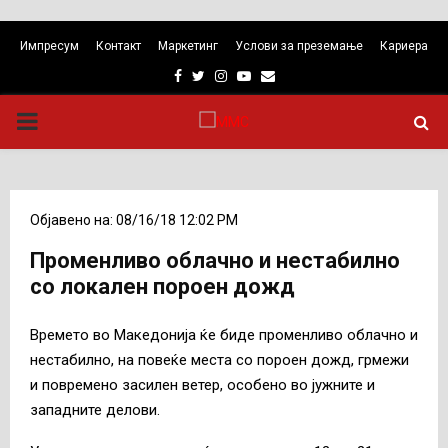
Импресум
Контакт
Маркетинг
Услови за преземање
Кариера
Facebook
Twitter
Instagram
Youtube
Email
PRIMARY
MENU
Објавено на: 08/16/18 12:02 PM
Променливо облачно и нестабилно
со локален пороен дожд
Времето во Македонија ќе биде променливо облачно и
нестабилно, на повеќе места со пороен дожд, грмежи
и повремено засилен ветер, особено во јужните и
западните делови.