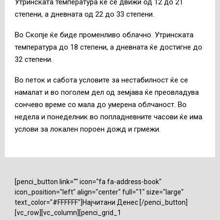
Утринската температура ќе се движи од 12 до 21
степени, а дневната од 22 до 33 степени.
Во Скопје ќе биде променливо облачно. Утринската
температура до 18 степени, а дневната ќе достигне до
32 степени.
Во петок и сабота условите за нестабилност ќе се
намалат и во поголем дел од земјава ќе преовладува
сончево време со мала до умерена облчаност. Во
недела и понеделник во попладневните часови ќе има
услови за локален пороен дожд и грмежи.
[penci_button link="" icon="fa fa-address-book"
icon_position="left" align="center" full="1" size="large"
text_color="#FFFFFF"]Најчитани Денес [/penci_button]
[vc_row][vc_column][penci_grid_1