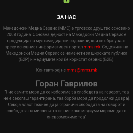
ЗА НАС
Македонски Медиа Сервис (ММС) е трговско друштво основано
2008 година. Основна дејност на Македоски Медиа Сервис е
продукција на мултимедијални содржини, кои се објавуваат
преку основниот информативен портал
mms.mk
. Содржини на
Македонски Медиа Сервис се наменети за широката публика
(B2P) и медиумите кои ќе користат сервис (B2B).
Контактирај не
mms@mms.mk
Горан Гаврилов
"Ние самите мора да се избориме за слободата на говорот, таа
не е секогаш гарантирана, таа борба мора да продолжи до крај.
Секоја власт тежнее да ја ограничи слободата на говорот и
слободата на мислењето но ние како медиуми мораме да го
оневозможиме тоа"