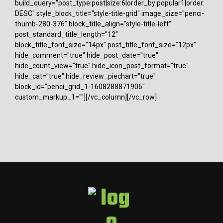
build_query="post_type:post|size:6|order_by:popular1|order:
DESC" style_block_title="style-title-grid" image_size="penci-
thumb-280-376" block_title_align="style-title-left"
post_standard_title_length="12"
block_title_font_size="14px" post_title_font_size="12px"
hide_comment="true" hide_post_date="true"
hide_count_view="true" hide_icon_post_format="true"
hide_cat="true" hide_review_piechart="true"
block_id="penci_grid_1-1608288871906"
custom_markup_1=""][/vc_column][/vc_row]