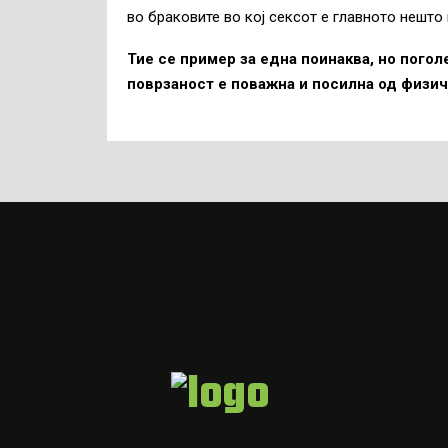
во браковите во кој сексот е главното нешто 
Тие се пример за една поинаква, но пого
поврзаност е поважна и посилна од физич