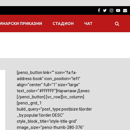
Facebook
Twitter
Instagra
Yout
E
ИНАРСКИ ПРИКАЗНИ
СТАДИОН
ЧАТ
[penci_button link="" icon="fa fa-
address-book" icon_position="left"
align="center" full="1" size="large"
text_color="#FFFFFF"]Најчитани Денес
[/penci_button] [vc_row][vc_column]
[penci_grid_1
build_query="post_type:post|size:6|order
_by:popular1|order:DESC"
style_block_title="style-title-grid"
image_size="penci-thumb-280-376"