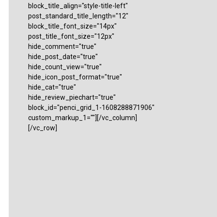
block_title_align="style-title-left"
post_standard_title_length="12"
block_title_font_size="14px"
post_title_font_size="12px"
hide_comment="true"
hide_post_date="true"
hide_count_view="true"
hide_icon_post_format="true"
hide_cat="true"
hide_review_piechart="true"
block_id="penci_grid_1-1608288871906"
custom_markup_1=""][/vc_column]
[/vc_row]