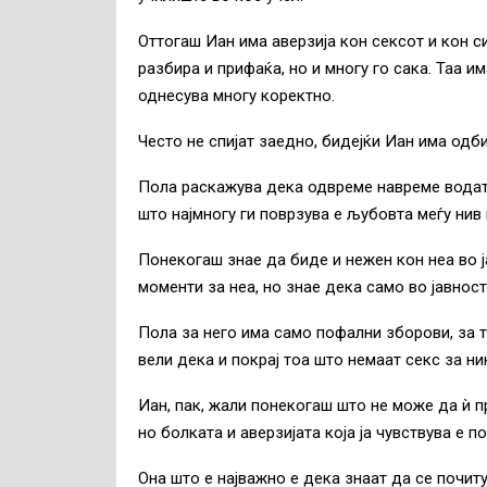
Оттогаш Иан има аверзија кон сексот и кон си
разбира и прифаќа, но и многу го сака. Таа и
однесува многу коректно.
Често не спијат заедно, бидејќи Иан има одби
Пола раскажува дека одвреме навреме водат љ
што најмногу ги поврзува е љубовта меѓу нив
Понекогаш знае да биде и нежен кон неа во ја
моменти за неа, но знае дека само во јавност
Пола за него има само пофални зборови, за т
вели дека и покрај тоа што немаат секс за ни
Иан, пак, жали понекогаш што не може да ѝ пр
но болката и аверзијата која ја чувствува е п
Она што е најважно е дека знаат да се почиту