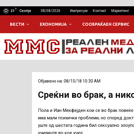
C
Скопје
08/08/2026
Импресум
Контакт
Маркетинг
27
ВЕСТИ
ЕКОНОМИЈА
СООБРАЌАЕН СЕРВИС
Објавено на: 08/15/18 10:30 AM
Среќни во брак, а ни
Пола и Иан Мекфејден кои се во брак повеќе
има мали психички проблеми, но според докто
уште од шестата година бил сексуално злоуп
училиште во кое учел.