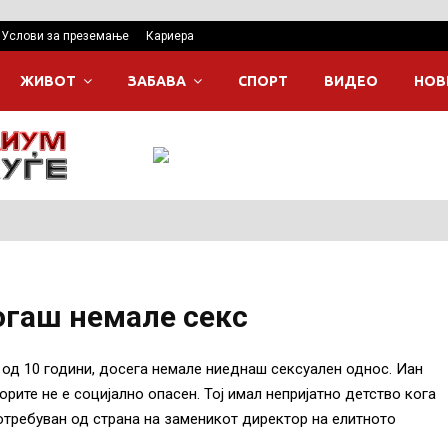
Услови за преземање
Кариера
ЖИВОТ
ЗАБАВА
СПОРТ
ВИДЕО
НОВ
когаш немале секс
 од 10 години, досега немале ниеднаш сексуален однос. Иан
рите не е социјално опасен. Тој имал непријатно детство кога
отребуван од страна на заменикот директор на елитното