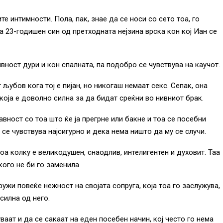
те интимности. Пола, пак, знае да се носи со сето тоа, го
ма 23-годишен син од претходната нејзина врска кон кој Иан се
вност дури и кон спалната, па подобро се чувствува на каучот.
убов кога тој е пијан, но никогаш немаат секс. Сепак, она
 која е доволно силна за да бидат среќни во нивниот брак.
вност со тоа што ќе ја прегрне или бакне и тоа се посебни
 се чувствува најсигурно и дека нема ништо да му се случи.
оа колку е великодушен, снаодлив, интелигентен и духовит. Таа
кого не би го заменила.
ужи повеќе нежност на својата сопруга, која тоа го заслужува,
осилна од него.
ваат и да се сакаат на еден посебен начин, кој често го нема