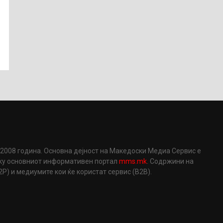
2008 година. Основна дејност на Македоски Медиа Сервис е
еку основниот информативен портал
mms.mk
. Содржини на
) и медиумите кои ќе користат сервис (B2B).