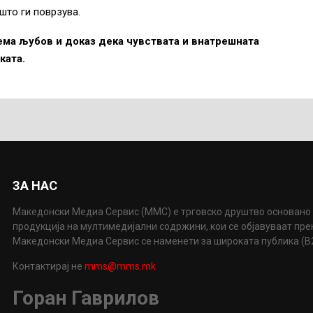
што ги поврзува.
лема љубов и доказ дека чувствата и внатрешната
ката.
ЗА НАС
Македонски Медиа Сервис (ММС) е трговско друштво основано 
продукција на мултимедијални содржини, кои се објавуваат пр
Македонски Медиа Сервис се наменети за широката публика (B2P
Контактирај не
mms@mms.mk
Горан Гаврилов