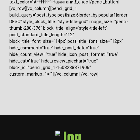
text_color="#FFFFFF"]Најчитани Денес [/penci_button]
[vc_row][vc_column][penci_grid_1
build_query="post_type:post|size:6|order_by:popular1|order:
DESC" style_block_title="style-title-grid" image_size="penci-
thumb-280-376" block_title_align="style-title-left"
post_standard_title_length="12"
block_title_font_size="14px" post_title_font_size="12px"
hide_comment="true" hide_post_date="true"
hide_count_view="true" hide_icon_post_format="true"
hide_cat="true" hide_review_piechart="true"
block_id="penci_grid_1-1608288871906"
custom_markup_1=""][/vc_column][/vc_row]