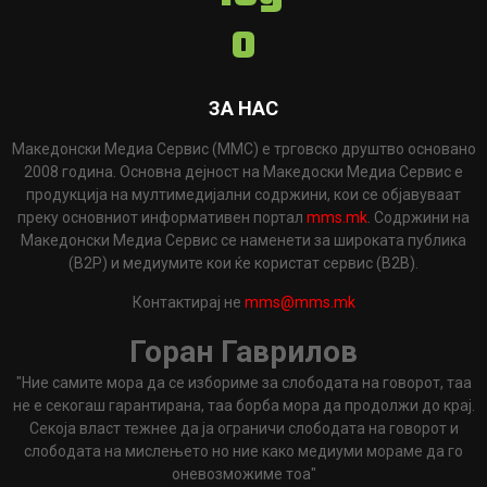
ЗА НАС
Македонски Медиа Сервис (ММС) е трговско друштво основано
2008 година. Основна дејност на Македоски Медиа Сервис е
продукција на мултимедијални содржини, кои се објавуваат
преку основниот информативен портал
mms.mk
. Содржини на
Македонски Медиа Сервис се наменети за широката публика
(B2P) и медиумите кои ќе користат сервис (B2B).
Контактирај не
mms@mms.mk
Горан Гаврилов
"Ние самите мора да се избориме за слободата на говорот, таа
не е секогаш гарантирана, таа борба мора да продолжи до крај.
Секоја власт тежнее да ја ограничи слободата на говорот и
слободата на мислењето но ние како медиуми мораме да го
оневозможиме тоа"