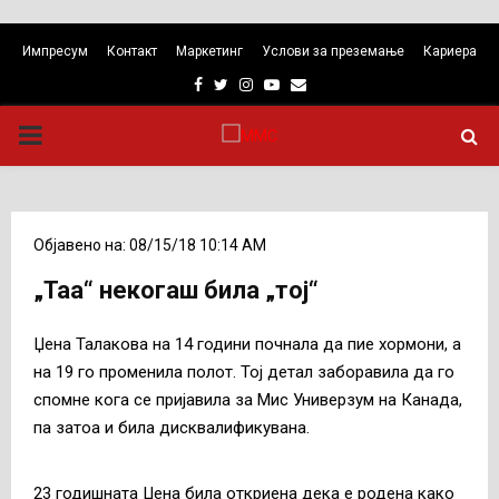
Импресум
Контакт
Маркетинг
Услови за преземање
Кариера
Facebook
Twitter
Instagram
Youtube
Email
PRIMARY
MENU
Објавено на: 08/15/18 10:14 AM
„Таа“ некогаш била „тој“
Џена Талакова на 14 години почнала да пие хормони, а
на 19 го променила полот. Тој детал заборавила да го
спомне кога се пријавила за Мис Универзум на Канада,
па затоа и била дисквалификувана.
23 годишната Џена била откриена дека е родена како