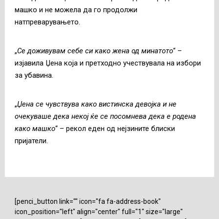
машко и не можела да го продолжи
натпреварувањето.
„
Се доживувам себе си како жена од минатото
“ –
изјавила Џена која и претходно учествувала на избори
за убавина.
„
Џена се чувствува како вистинска девојка и не
очекуваше дека некој ќе се посомнева дека е родена
како машко
“ – рекол еден од нејзините блиски
пријатели.
[penci_button link="" icon="fa fa-address-book"
icon_position="left" align="center" full="1" size="large"