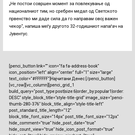
„Не постои совршен момент за повлекување од
националниот тим, но сребрен медал од Светското
првенство ми даде сила да го направам овој важен
чекор“, напиша меѓу другото 32-годишниот напаѓач на
Јувентус.
[penci_button link="" icon="fa fa-address-book"
icon_position="left" align="center" full="1" size="large"
text_color="#FFFFFF"]Најчитани Денес [/penci_button]
[vc_row][vc_column][penci_grid_1
build_query="post_type:post|size:6|order_by:popular1|order:
DESC" style_block_title="style-title-grid" image_size="penci-
thumb-280-376" block_title_align="style-title-left"
post_standard_title_length="12"
block_title_font_size="14px" post_title_font_size="12px"
hide_comment="true" hide_post_date="true"
hide_count_view="true" hide_icon_post_format="true"