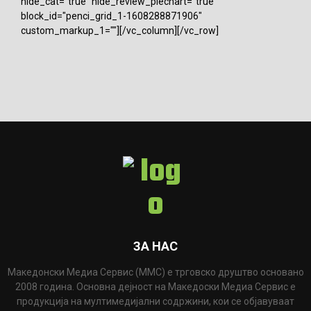
hide_cat="true" hide_review_piechart="true"
block_id="penci_grid_1-1608288871906"
custom_markup_1=""][/vc_column][/vc_row]
ЗА НАС
Македонски Медиа Сервис (ММС) е трговско друштво основано
2008 година. Основна дејност на Македоски Медиа Сервис е
продукција на мултимедијални содржини, кои се објавуваат