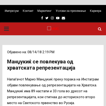
Импресум
Контакт
Маркетинг
Услови за преземање
Кариера
Facebook
Twitter
Instagram
Youtube
Email
PRIMARY
MENU
Објавено на: 08/14/18 2:19 PM
Манџукиќ се повлекува од
хрватската репрезентација
Напаѓачот Марио Манџукиќ преку порака на Инстаграм
објави повлекување од репрезентацијата на Хрватска.
Манџукиќ има 89 настапи и 33 гола во дресот на
репрезентацијата, кои стигнаа до историското второ
место на Светското првенство во Русија.