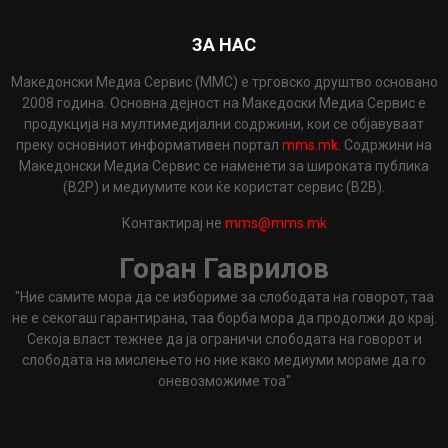
ЗА НАС
Македонски Медиа Сервис (ММС) е трговско друштво основано
2008 година. Основна дејност на Македоски Медиа Сервис е
продукција на мултимедијални содржини, кои се објавуваат
преку основниот информативен портал
mms.mk
. Содржини на
Македонски Медиа Сервис се наменети за широката публика
(B2P) и медиумите кои ќе користат сервис (B2B).
Контактирај не
mms@mms.mk
Горан Гаврилов
"Ние самите мора да се избориме за слободата на говорот, таа
не е секогаш гарантирана, таа борба мора да продолжи до крај.
Секоја власт тежнее да ја ограничи слободата на говорот и
слободата на мислењето но ние како медиуми мораме да го
оневозможиме тоа"