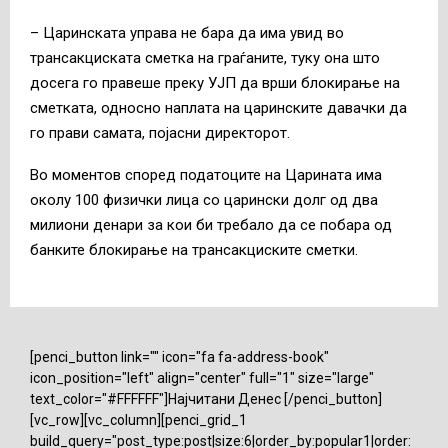
– Царинската управа не бара да има увид во
трансакциската сметка на граѓаните, туку она што
досега го правеше преку УЈП да врши блокирање на
сметката, односно наплата на царинските давачки да
го прави самата, појасни директорот.
Во моментов според податоците на Царината има
околу 100 физички лица со царински долг од два
милиони денари за кои би требало да се побара од
банките блокирање на трансакциските сметки.
[penci_button link="" icon="fa fa-address-book"
icon_position="left" align="center" full="1" size="large"
text_color="#FFFFFF"]Најчитани Денес [/penci_button]
[vc_row][vc_column][penci_grid_1
build_query="post_type:post|size:6|order_by:popular1|order: