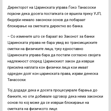
Директорот на Царинската управа Ѓоко Танасоски
појасни дека досега постапката се вршела преку УЈП,
бидејќи немало законски основ да побараат
блокирање на сметката директно во банка.
– Со измените што се бараат во Законот за банки
Царинската управа не бара увид во трансикциските
сметки на физичките лица, туку едноставно
Царинската управа бара да постапи согласно својата
надлежност според Царинскиот закон да изврши
присилна наплата кон физички лица кои имаат
одреден долг кон царинската права, изјави денеска
Танасоски.
Тој додаде дека и досега процесуирале барања до
банките, но оти добивале одговор дека нема законски
основ по кој може да се изврши блокирање на
сметката на физичкото лице.