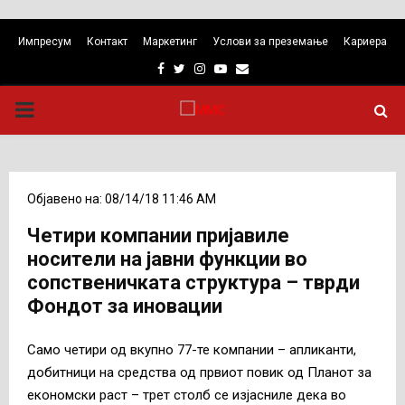
Импресум
Контакт
Маркетинг
Услови за преземање
Кариера
Facebook
Twitter
Instagram
Youtube
Email
PRIMARY
MENU
Објавено на: 08/14/18 11:46 AM
Четири компании пријавиле
носители на јавни функции во
сопственичката структура – тврди
Фондот за иновации
Само четири од вкупно 77-те компании – апликанти,
добитници на средства од првиот повик од Планот за
економски раст – трет столб се изјасниле дека во