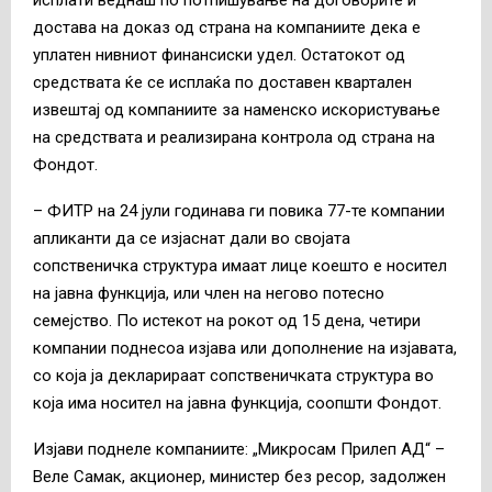
достава на доказ од страна на компаниите дека е
уплатен нивниот финансиски удел. Остатокот од
средствата ќе се исплаќа по доставен квартален
извештај од компаниите за наменско искористување
на средствата и реализирана контрола од страна на
Фондот.
– ФИТР на 24 јули годинава ги повика 77-те компании
апликанти да се изјаснат дали во својата
сопственичка структура имаат лице коешто е носител
на јавна функција, или член на негово потесно
семејство. По истекот на рокот од 15 дена, четири
компании поднесоа изјава или дополнение на изјавата,
со која ја декларираат сопственичката структура во
која има носител на јавна функција, соопшти Фондот.
Изјави поднеле компаниите: „Микросам Прилеп АД“ –
Веле Самак, акционер, министер без ресор, задолжен