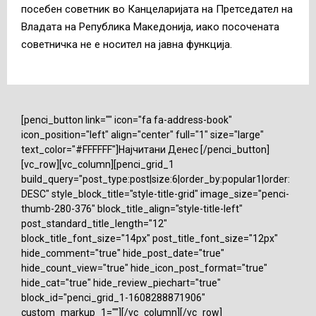
посебен советник во Канцеларијата на Претседател на
Владата на Република Македонија, иако посочената
советничка не е носител на јавна функција.
[penci_button link="" icon="fa fa-address-book"
icon_position="left" align="center" full="1" size="large"
text_color="#FFFFFF"]Најчитани Денес [/penci_button]
[vc_row][vc_column][penci_grid_1
build_query="post_type:post|size:6|order_by:popular1|order:
DESC" style_block_title="style-title-grid" image_size="penci-
thumb-280-376" block_title_align="style-title-left"
post_standard_title_length="12"
block_title_font_size="14px" post_title_font_size="12px"
hide_comment="true" hide_post_date="true"
hide_count_view="true" hide_icon_post_format="true"
hide_cat="true" hide_review_piechart="true"
block_id="penci_grid_1-1608288871906"
custom_markup_1=""][/vc_column][/vc_row]