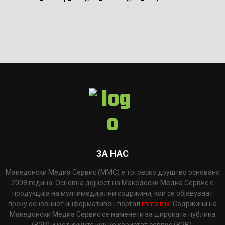
ЗА НАС
Македонски Медиа Сервис (ММС) е трговско друштво основано
2008 година. Основна дејност на Македоски Медиа Сервис е
продукција на мултимедијални содржини, кои се објавуваат
преку основниот информативен портал
mms.mk
. Содржини на
Македонски Медиа Сервис се наменети за широката публика
(B2P) и медиумите кои ќе користат сервис (B2B).