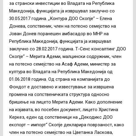
за странски инвестиции во Владата на Република
Македонија, функцијата ја извршувал заклучно со
30.05.2017 година. „Контура ДОО Скопје“ – Елена
Донева, сопственик, член на потесно семејство на
Јован Донев поранешен амбасадор во МНР на
Република Македонија, функцијата ја извршувал
заклучно со 28.02.2017 година. Т-Сенс консалтинг ДОО
Скопје“ – Мерита Адеми, малцински содружник, член
на потесно семејство на Асаф Адеми, министер за
култура во Владата на Република Македонија од
01.06.2018 година. Од страна на компанијата до
Фондот е доставено и известување за извршена
промена на сопственичката структура односно
бришење на лицето Мерита Адеми. Како дополнение
на изјавата, во посебен документ, лицето Христина
Керкез, еден од сопственици на „Декодикс ДОО
експорт – импорт“ Скопје декларира поврзаност, како
член на потесно семејство на Цветанка Ласкова,