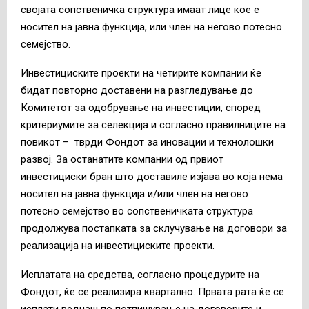
својата сопственичка структура имаат лице кое е
носител на јавна функција, или член на негово потесно
семејство.
Инвестициските проекти на четирите компании ќе
бидат повторно доставени на разгледување до
Комитетот за одобрување на инвестиции, според
критериумите за селекција и согласно правилниците на
повикот – тврди Фондот за иновации и технолошки
развој. За останатите компании од првиот
инвестициски бран што доставиле изјава во која нема
носител на јавна функција и/или член на негово
потесно семејство во сопственичката структура
продолжува постапката за склучување на договори за
реализација на инвестициските проекти.
Исплатата на средства, согласно процедурите на
Фондот, ќе се реализира квартално. Првата рата ќе се
исплати веднаш по потпишување на договорите и