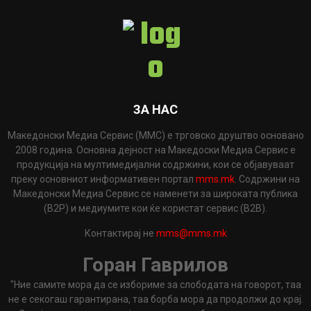
ЗА НАС
Македонски Медиа Сервис (ММС) е трговско друштво основано
2008 година. Основна дејност на Македоски Медиа Сервис е
продукција на мултимедијални содржини, кои се објавуваат
преку основниот информативен портал
mms.mk
. Содржини на
Македонски Медиа Сервис се наменети за широката публика
(B2P) и медиумите кои ќе користат сервис (B2B).
Контактирај не
mms@mms.mk
Горан Гаврилов
"Ние самите мора да се избориме за слободата на говорот, таа
не е секогаш гарантирана, таа борба мора да продолжи до крај.