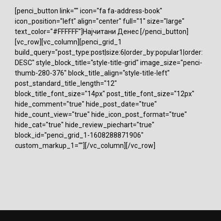
[penci_button link="" icon="fa fa-address-book"
icon_position="left" align="center" full="1" size="large"
text_color="#FFFFFF"]Најчитани Денес [/penci_button]
[vc_row][vc_column][penci_grid_1
build_query="post_type:post|size:6|order_by:popular1|order:
DESC" style_block_title="style-title-grid" image_size="penci-
thumb-280-376" block_title_align="style-title-left"
post_standard_title_length="12"
block_title_font_size="14px" post_title_font_size="12px"
hide_comment="true" hide_post_date="true"
hide_count_view="true" hide_icon_post_format="true"
hide_cat="true" hide_review_piechart="true"
block_id="penci_grid_1-1608288871906"
custom_markup_1=""][/vc_column][/vc_row]