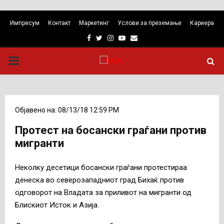
Импресум
Контакт
Маркетинг
Услови за преземање
Кариера
Facebook
Twitter
Instagram
Youtube
Email
PRIMARY
MENU
Објавено на: 08/13/18 12:59 PM
Протест на босански граѓани против
мигранти
Неколку десетици босански граѓани протестираа
денеска во северозападниот град Бихаќ против
одговорот на Владата за приливот на мигранти од
Блискиот Исток и Азија.