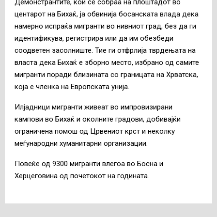
Демонстрантите, кои се собраа на плоштадот во
центарот на Бихаќ, ја обвинија босанската влада дека
намерно испраќа мигранти во нивниот град, без да ги
идентификува, регистрира или да им обезбеди
соодветен засолниште.
Тие ги отфрлија тврдењата на
власта дека Бихаќ е зборно место, избрано од самите
мигранти поради близината со границата на Хрватска,
која е членка на Европската унија.
Илјадници мигранти живеат во импровизирани
кампови во Бихаќ и околните градови, добивајќи
ограничена помош од Црвениот крст и неколку
меѓународни хуманитарни организации.
Повеќе од 9300 мигранти влегоа во Босна и
Херцеговина од почетокот на годината.