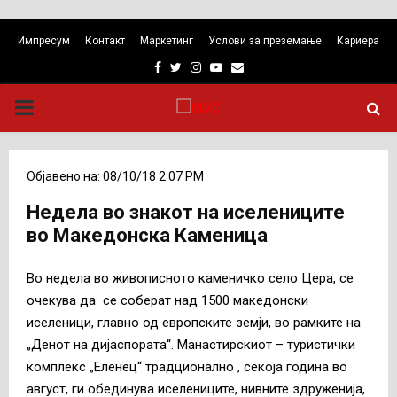
Импресум
Контакт
Маркетинг
Услови за преземање
Кариера
Facebook
Twitter
Instagram
Youtube
Email
PRIMARY
MENU
Објавено на: 08/10/18 2:07 PM
Недела во знакот на иселениците
во Македонска Каменица
Во недела во живописното каменичко село Цера, се
очекува да се соберат над 1500 македонски
иселеници, главно од европските земји, во рамките на
„Денот на дијаспората“. Манастирскиот – туристички
комплекс „Еленец“ традционално , секоја година во
август, ги обединува иселениците, нивните здруженија,