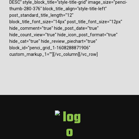
DESC" style_block_title="style-title-grid" image_size="penci-
thumb-280-376" block_title_align="style-title-left"
post_standard_title_length="12"
block_title_font_size="14px" post_title_font_size="12px"
hide_comment="true" hide_post_date="true"
hide_count_view="true" hide_icon_post_format="true"
hide_cat="true" hide_review_piechart="true"
block_id="penci_grid_1-1608288871906"
custom_markup_1=""][/vc_column][/vc_row]