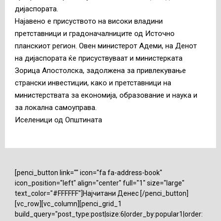
дијаспората.
Најавено е присуството на високи владини
претставници и градоначалниците од Источно
планскиот регион. Овен министерот Адеми, на Денот
на дијаспората ќе присуствуваат и министерката
Зорица Апостолска, задолжена за привлекување
странски инвестиции, како и претставници на
министерствата за економија, образование и наука и
за локална самоуправа.
Иселеници од Општината
[penci_button link="" icon="fa fa-address-book"
icon_position="left" align="center" full="1" size="large"
text_color="#FFFFFF"]Најчитани Денес [/penci_button]
[vc_row][vc_column][penci_grid_1
build_query="post_type:post|size:6|order_by:popular1|order: