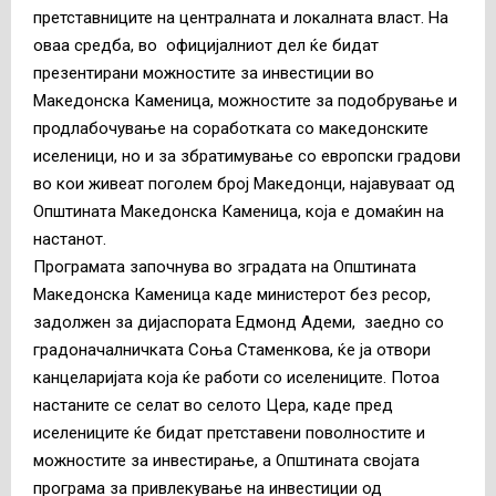
претставниците на централната и локалната власт. На
оваа средба, во официјалниот дел ќе бидат
презентирани можностите за инвестиции во
Македонска Каменица, можностите за подобрување и
продлабочување на соработката со македонските
иселеници, но и за збратимување со европски градови
во кои живеат поголем број Македонци, најавуваат од
Општината Македонска Каменица, која е домаќин на
настанот.
Програмата започнува во зградата на Општината
Македонска Каменица каде министерот без ресор,
задолжен за дијаспората Едмонд Адеми, заедно со
градоначалничката Соња Стаменкова, ќе ја отвори
канцеларијата која ќе работи со иселениците. Потоа
настаните се селат во селото Цера, каде пред
иселениците ќе бидат претставени поволностите и
можностите за инвестирање, а Општината својата
програма за привлекување на инвестиции од