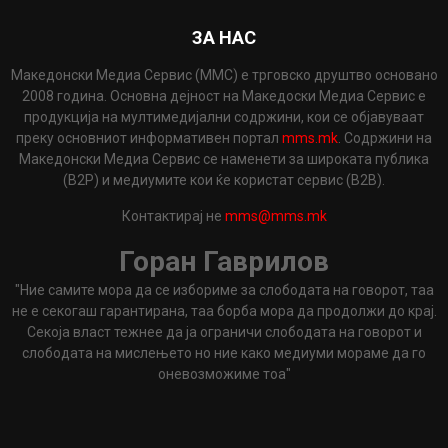
ЗА НАС
Македонски Медиа Сервис (ММС) е трговско друштво основано
2008 година. Основна дејност на Македоски Медиа Сервис е
продукција на мултимедијални содржини, кои се објавуваат
преку основниот информативен портал
mms.mk
. Содржини на
Македонски Медиа Сервис се наменети за широката публика
(B2P) и медиумите кои ќе користат сервис (B2B).
Контактирај не
mms@mms.mk
Горан Гаврилов
"Ние самите мора да се избориме за слободата на говорот, таа
не е секогаш гарантирана, таа борба мора да продолжи до крај.
Секоја власт тежнее да ја ограничи слободата на говорот и
слободата на мислењето но ние како медиуми мораме да го
оневозможиме тоа"