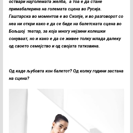
оствари најголемата желба, а тоа е да стане
примабалерина на големата сцена во Русија.
Гаштарска во моментов е во Скопје, и во разговорот со
неа ни откри како е да се биде на балетската сцена во
Бољшој театар, за која многу нејзини колешки
сонуваат, но и како е да се живее толку млада далeку
од своето семејство и од својата татковина.
Од каде љубовта кон балетот? Од колку години застана
на сцена?