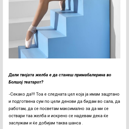
Дали твојата желба е да станеш примабалерина во
Болшој театарот?
-Секако да!!! Тоа е следната цел која ја имам зацртано
и подготвена сум по цели денови да бидам во сала, да
работам, да се посветам максимално за да ми се
оствари таа желба и искрено се надевам дека ќе
заслужам и ќе добијам таква шанса .