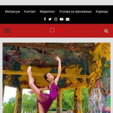
Импресум
Контакт
Маркетинг
Услови за преземање
Кариера
Facebook
Twitter
Instagram
Youtube
Email
PRIMARY
MENU