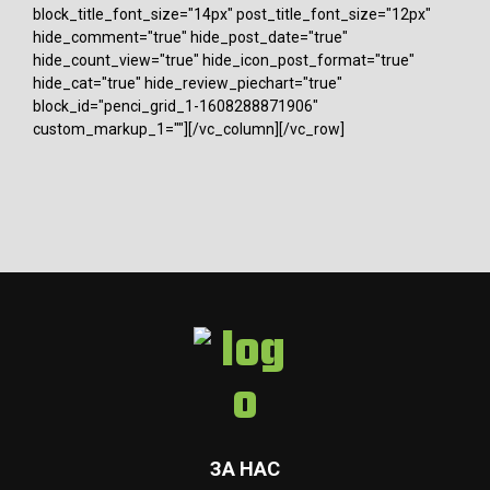
block_title_font_size="14px" post_title_font_size="12px"
hide_comment="true" hide_post_date="true"
hide_count_view="true" hide_icon_post_format="true"
hide_cat="true" hide_review_piechart="true"
block_id="penci_grid_1-1608288871906"
custom_markup_1=""][/vc_column][/vc_row]
ЗА НАС