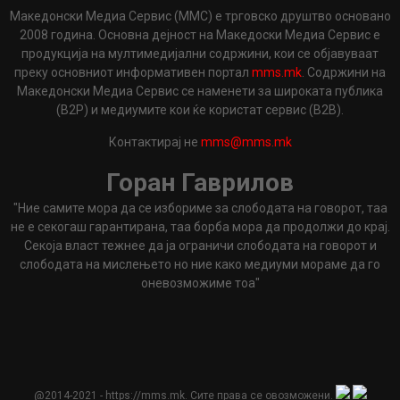
Македонски Медиа Сервис (ММС) е трговско друштво основано
2008 година. Основна дејност на Македоски Медиа Сервис е
продукција на мултимедијални содржини, кои се објавуваат
преку основниот информативен портал
mms.mk
. Содржини на
Македонски Медиа Сервис се наменети за широката публика
(B2P) и медиумите кои ќе користат сервис (B2B).
Контактирај не
mms@mms.mk
Горан Гаврилов
"Ние самите мора да се избориме за слободата на говорот, таа
не е секогаш гарантирана, таа борба мора да продолжи до крај.
Секоја власт тежнее да ја ограничи слободата на говорот и
слободата на мислењето но ние како медиуми мораме да го
оневозможиме тоа"
@2014-2021 - https://mms.mk. Сите права се овозможени.