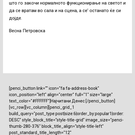
што го закочи нормалното функционирање на светот и
да се вратам во сала и на сцена, а се’ останато ќе си
дојде.
Весна Петровска
[penci_button link="" icon="fa fa-address-book"
icon_position="left" align="center" full="1" size="large"
text_color="#FFFFFF"]Најчитани Денес [/penci_button]
[vc_row][vc_column][penci_grid_1
build_query="post_type:post|size:6|order_by:popular1|order:
DESC" style_block_title="style-title-grid" image_size="penci-
thumb-280-376" block_title_align="style-title-left"
post_standard_title_length="12"