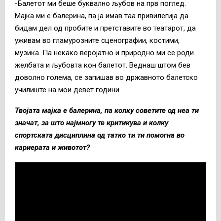
-Балетот ми беше буквално љубов на прв поглед.
Мајка ми е балерина, па ја имав таа привилегија да
бидам дел од пробите и претставите во театарот, да
уживам во гламурозните сценографии, костими,
музика. Па некако веројатно и природно ми се роди
желбата и љубовта кон балетот. Веднаш штом бев
доволно голема, се запишав во државното балетско
училиште на мои девет години.
Твојата мајка е балерина, па колку советите од неа ти
значат, за што најмногу те критикува и колку
спортската дисциплина од татко ти ти помогна во
кариерата и животот?