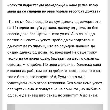
Колку ти недостасува Македонија и како успеа толку
мала да се снајдеш во оваа голема европска држава?
-Па, не ми беше сеедно да сум далеку од семејството
на 14 години во туѓа држава, далеку од дома, но бев
свесна дека без жртви – нема успех. Ако сакаш да
постигнеш светски успех , треба да си подготвен и
данокот да го платиш, што во случајов значеше да
бидам далеку од дома. Но, вредеше! Не беше толку
тешко да се прилагодам, бидејќи тоа што го сакав од
секогаш – го добив. По цели денови во балетска сала
и шанса да работам со најдобрите професори во свет,
тоа е бесценето искуство! А, Русија сега си ја
чувствувам како втора татковина. Без мака нема успех,
без жртви нема исполнување на соништа , но најбитно
од се’, е да знаеш што сакаш во животот. А јас знам.