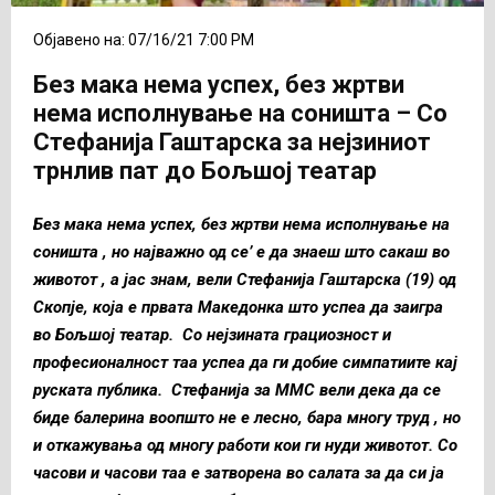
Објавено на: 07/16/21 7:00 PM
Без мака нема успех, без жртви
нема исполнување на соништа – Со
Стефанија Гаштарска за нејзиниот
трнлив пат до Бољшој театар
Без мака нема успех, без жртви нема исполнување на
соништа , но најважно од се’ е да знаеш што сакаш во
животот , а јас знам, вели Стефанија Гаштарска (19) од
Скопје, која е првата Македонка што успеа да заигра
во Бољшој театар. Со нејзината грациозност и
професионалност таа успеа да ги добие симпатиите кај
руската публика. Стефанија за ММС вели дека да се
биде балерина воопшто не е лесно, бара многу труд , но
и откажувања од многу работи кои ги нуди животот. Со
часови и часови таа е затворена во салата за да си ја