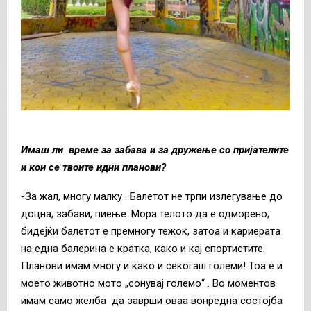
Имаш ли време за забава и за дружење со пријателите
и кои се твоите идни планови?
-За жал, многу малку . Балетот не трпи излегување до
доцна, забави, пиење. Мора телото да е одморено,
бидејќи балетот е премногу тежок, затоа и кариерата
на една балерина е кратка, како и кај спортистите.
Планови имам многу и како и секогаш големи! Тоа е и
моето животно мото „сонувај големо“ . Во моментов
имам само желба да заврши оваа вонредна состојба