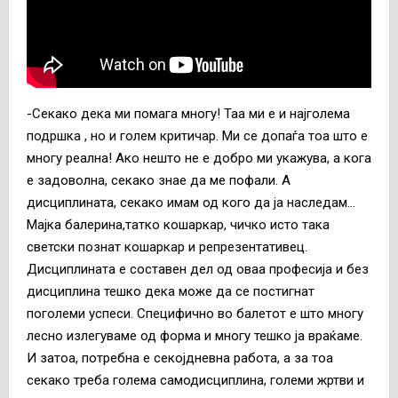
-Секако дека ми помага многу! Таа ми е и најголема
подршка , но и голем критичар. Ми се допаѓа тоа што е
многу реална! Aко нешто не е добро ми укажува, а кога
е задоволна, секако знае да ме пофали. А
дисциплината, секако имам од кого да ја наследам…
Mајка балерина,татко кошаркар, чичко исто така
светски познат кошаркар и репрезентативец.
Дисциплината е составен дел од оваа професија и без
дисциплина тешко дека може да се постигнат
поголеми успеси. Специфично во балетот е што многу
лесно излегуваме од форма и многу тешко ја враќаме.
И затоа, потрeбна е секојдневна работа, а за тоа
секако треба голема самодисциплина, големи жртви и