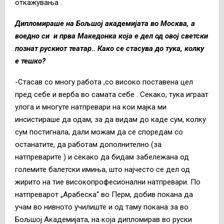
откажувања .
Дипломираше на Бољшој академијата во Москва, а
воедно си и прва Македонка која е дел од овој светски
познат рускиот театар.. Како се стасува до тука, колку
е тешко?
-Стасав со многу работа ,со високо поставена цел
пред себе и верба во самата себе . Секако, тука играат
улога и многуте натпревари на кои мајка ми
инсистираше да одам, за да видам до каде сум, колку
сум постигнала, дали можам да се споредам со
останатите, да работам дополнително (за
натпреварите ) и секако да бидам забележана од
големите балетски имиња, што најчесто се дел од
жирито на тие високопрофесионални натпревари. По
натпреварот „Арабеска“ во Перм, добив покана да
учам во нивното училиште и од таму покана за во
Бољшој Академијата, на која дипломирав во руски