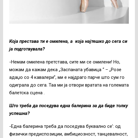
Која престава ти е омилена, а која најтешко до сега си
ја подготвувала?
-Немам омилена претстава, сите ми се омилени! Но,
можам да кажам дека „Заспаната убавица “ – „Розе
адаџо со 4 кавалери”, ми е најдраго парче што сум го
одиграла до сега. Таа ми ја отвори вратата на големата
балетска сцена .
Што треба да поседува една балерина за да биде толку
успешна?
-Една балерина треба да поседува буквално се’: од
физички предиспозиции, амбициозност, танцевалност,