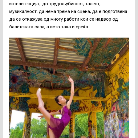
интелегенција, до трудољубивост, талент,
музикалност, да нема трема на сцена, да е подготвена
да се откажува од многу работи кои се надвор од
балетската сала, а исто така и среќа.