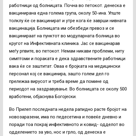
работници од болницата. Почна во петокот. денеска е
вакцинирана една голема група, околу 50-ина. Упште
толклу ќе се вакцинират и утре кога ќе заврши нивната
вакцинација. Болницата им обезбеди превоз и се
вакцинираат на пунктот во модуларната болница во
кругот на Инфективната клиника. Јас се вакцинарав
меѓу рпвите, во петокот. Немам никави проблеми, ниту
симптоми и пораката е дека здравствените работници
вака ќе се заштитат. Оваа е бројката на медицински
персонал кој се вакцинира, зашто голем дел го
прележаа вирусот и треба време да помине од
периодот на заздравување. Во болницата се околу 500
вработени, објаснува Богојески.
Во Прилеп последната недела рапидно расте бројот на
новозаразени, има по педесетина и повеќе дневно и
поради тоа покрај инфективното и ковид- одделот во
одделението за уво, нос и грло, од денеска е