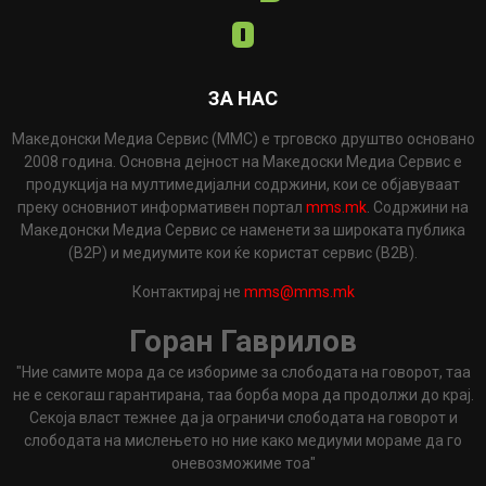
ЗА НАС
Македонски Медиа Сервис (ММС) е трговско друштво основано
2008 година. Основна дејност на Македоски Медиа Сервис е
продукција на мултимедијални содржини, кои се објавуваат
преку основниот информативен портал
mms.mk
. Содржини на
Македонски Медиа Сервис се наменети за широката публика
(B2P) и медиумите кои ќе користат сервис (B2B).
Контактирај не
mms@mms.mk
Горан Гаврилов
"Ние самите мора да се избориме за слободата на говорот, таа
не е секогаш гарантирана, таа борба мора да продолжи до крај.
Секоја власт тежнее да ја ограничи слободата на говорот и
слободата на мислењето но ние како медиуми мораме да го
оневозможиме тоа"