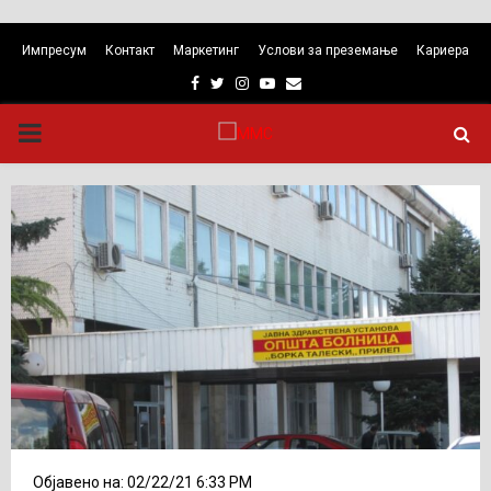
Импресум
Контакт
Маркетинг
Услови за преземање
Кариера
Facebook
Twitter
Instagram
Youtube
Email
PRIMARY
MENU
Објавено на: 02/22/21 6:33 PM