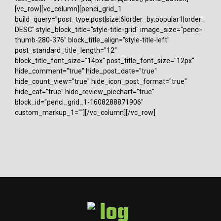
[vc_row][vc_column][penci_grid_1
build_query="post_type:post|size:6|order_by:popular1|order:
DESC" style_block_title="style-title-grid" image_size="penci-
thumb-280-376" block_title_align="style-title-left"
post_standard_title_length="12"
block_title_font_size="14px" post_title_font_size="12px"
hide_comment="true" hide_post_date="true"
hide_count_view="true" hide_icon_post_format="true"
hide_cat="true" hide_review_piechart="true"
block_id="penci_grid_1-1608288871906"
custom_markup_1=""][/vc_column][/vc_row]