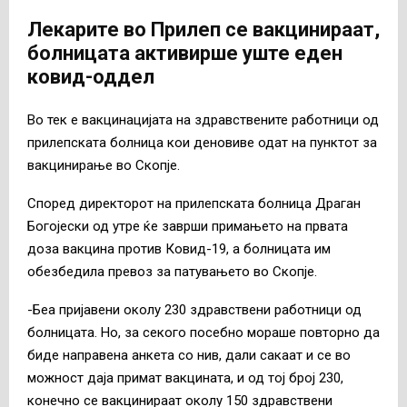
Лекарите во Прилеп се вакцинираат,
болницата активирше уште еден
ковид-оддел
Во тек е вакцинацијата на здравствените работници од
прилепската болница кои деновиве одат на пунктот за
вакцинирање во Скопје.
Според директорот на прилепската болница Драган
Богојески од утре ќе заврши примањето на првата
доза вакцина против Ковид-19, а болницата им
обезбедила превоз за патувањето во Скопје.
-Беа пријавени околу 230 здравствени работници од
болницата. Но, за секого посебно мораше повторно да
биде направена анкета со нив, дали сакаат и се во
можност даја примат вакцината, и од тој број 230,
конечно се вакцинираат околу 150 здравствени