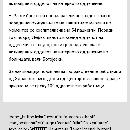
активиран и одделот на интерното одделение.
– Расте бројот на новозаразени во градот, главно
поради непочитувањето на заштитните мерки и во
моментов се хоспитализирани 54 пациенти. Поради
тоа, покрај Инфективното и ковид-одделот на
одделението за уво, нос и грло од денеска е
активиран и одделот на интерното одделение во
болницата, вели Богојески.
За вакцинација повик чекаат здравствените работници
од Здравствениот дом и од Центарот за јавно здравје.
пријавени се преку 100 здравствени работници.
[penci_button link="" icon="fa fa-address-book"
icon_position="left" align="center" full="1" size="large"
text_color="#FFFFFF"]Најчитани Денес [/penci_button]