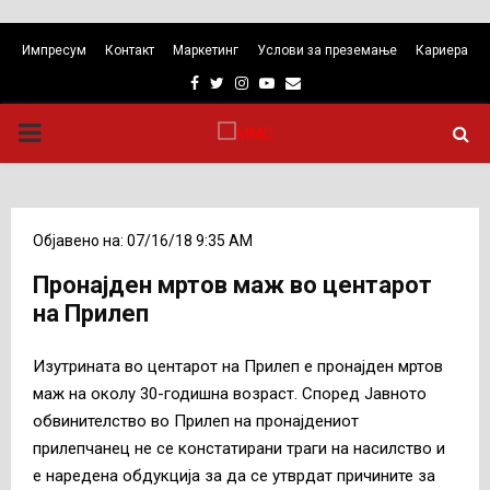
Импресум
Контакт
Маркетинг
Услови за преземање
Кариера
Facebook
Twitter
Instagram
Youtube
Email
PRIMARY
MENU
Објавено на: 07/16/18 9:35 AM
Пронајден мртов маж во центарот
на Прилеп
Изутрината во центарот на Прилеп е пронајден мртов
маж на околу 30-годишна возраст. Според Јавното
обвинителство во Прилеп на пронајдениот
прилепчанец не се констатирани траги на насилство и
е наредена обдукција за да се утврдат причините за