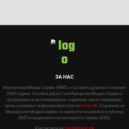
ЗА НАС
Македонски Медиа Сервис (ММС) е трговско друштво основано
2008 година. Основна дејност на Македоски Медиа Сервис е
продукција на мултимедијални содржини, кои се објавуваат
преку основниот информативен портал
mms.mk
. Содржини на
Македонски Медиа Сервис се наменети за широката публика
(B2P) и медиумите кои ќе користат сервис (B2B).
Контактирај не
mms@mms.mk