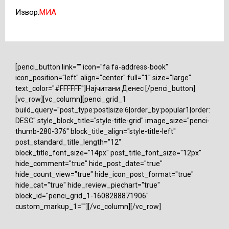
Извор:
МИА
[penci_button link="" icon="fa fa-address-book"
icon_position="left" align="center" full="1" size="large"
text_color="#FFFFFF"]Најчитани Денес [/penci_button]
[vc_row][vc_column][penci_grid_1
build_query="post_type:post|size:6|order_by:popular1|order:
DESC" style_block_title="style-title-grid" image_size="penci-
thumb-280-376" block_title_align="style-title-left"
post_standard_title_length="12"
block_title_font_size="14px" post_title_font_size="12px"
hide_comment="true" hide_post_date="true"
hide_count_view="true" hide_icon_post_format="true"
hide_cat="true" hide_review_piechart="true"
block_id="penci_grid_1-1608288871906"
custom_markup_1=""][/vc_column][/vc_row]