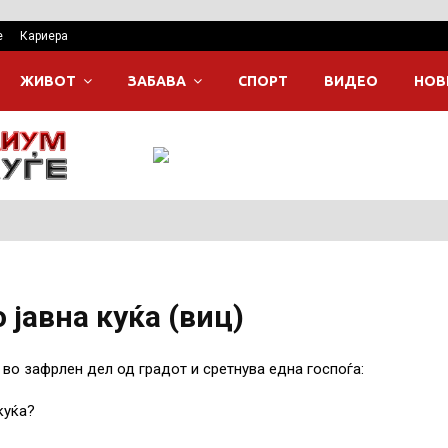
е
Кариера
ЖИВОТ
ЗАБАВА
СПОРТ
ВИДЕО
НОВ
 јавна куќа (виц)
 во зафрлен дел од градот и сретнува една госпоѓа:
куќа?