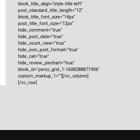
block_title_align="style-title-left"
post_standard_title_length="12"
block_title_font_size="14px"
post_title_font_size="12px"
hide_comment="true"
hide_post_date="true"
hide_count_view="true"
hide_icon_post_format="true"
hide_cat="true"
hide_review_piechart="true"
block_id="penci_grid_1-1608288871906"
custom_markup_1=""][/vc_column]
[/vc_row]