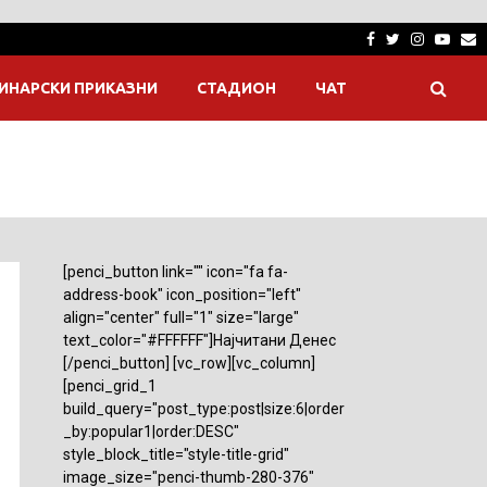
Facebook
Twitter
Instagra
Yout
E
ИНАРСКИ ПРИКАЗНИ
СТАДИОН
ЧАТ
[penci_button link="" icon="fa fa-
address-book" icon_position="left"
align="center" full="1" size="large"
text_color="#FFFFFF"]Најчитани Денес
[/penci_button] [vc_row][vc_column]
[penci_grid_1
build_query="post_type:post|size:6|order
_by:popular1|order:DESC"
style_block_title="style-title-grid"
image_size="penci-thumb-280-376"