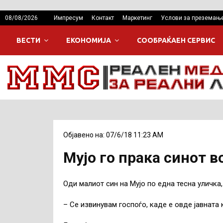
08/08/2026
Импресум
Контакт
Маркетинг
Услови за преземањ
ВЕСТИ
ЕКОНОМИЈА
СООБРАЌАЕН СЕРВИС
Објавено на: 07/6/18 11:23 AM
Мујо го прака синот во
Оди малиот син на Мујо по една тесна уличка,
– Се извинувам госпоѓо, каде е овде јавната 