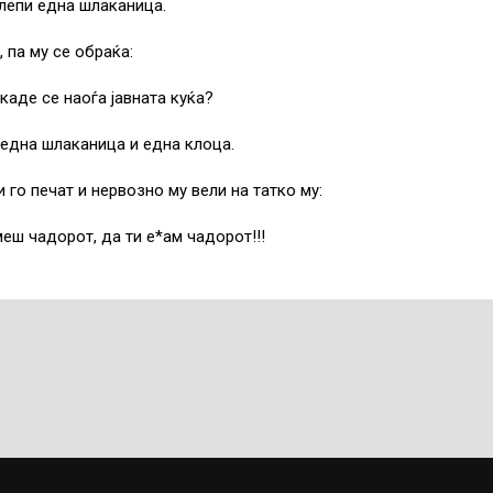
 лепи една шлаканица.
 па му се обраќа:
каде се наоѓа јавната куќа?
 една шлаканица и една клоца.
 го печат и нервозно му вели на татко му:
меш чадорот, да ти е*ам чадорот!!!