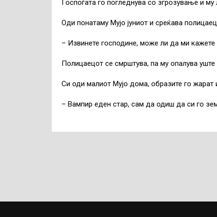
Госпоѓата го погледнува со згрозување и му
Оди понатаму Мујо јуниот и среќава полицаец,
– Извинете господине, може ли да ми кажете 
Полицаецот се смрштува, па му опалува уште
Си оди малиот Мујо дома, образите го жарат и
– Вампир еден стар, сам да одиш да си го зе