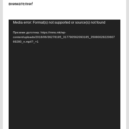
внимателни!
В
Media error: Format(s) not supported or source(s) not found
и
Преземи датотека: https://mms.mk/wp-
д
content/uploads/2018/06/36278195_317790562093185_35080028220607
69280_n.mp4?_=1
е
о
п
л
е
ј
е
р