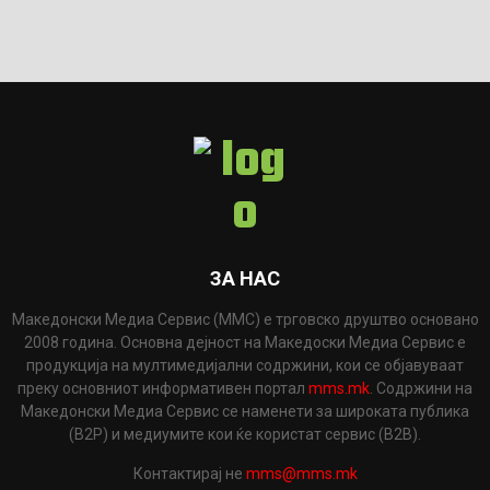
ЗА НАС
Македонски Медиа Сервис (ММС) е трговско друштво основано
2008 година. Основна дејност на Македоски Медиа Сервис е
продукција на мултимедијални содржини, кои се објавуваат
преку основниот информативен портал
mms.mk
. Содржини на
Македонски Медиа Сервис се наменети за широката публика
(B2P) и медиумите кои ќе користат сервис (B2B).
Контактирај не
mms@mms.mk