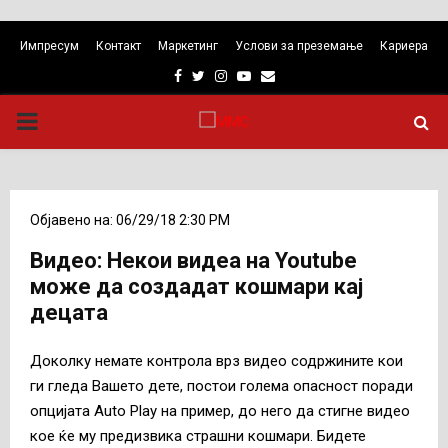
Импресум
Контакт
Маркетинг
Услови за преземање
Кариера
Facebook
Twitter
Instagram
Youtube
Email
PRIMARY
MENU
Објавено на: 06/29/18 2:30 PM
Видео: Некои видеа на Youtube
може да создадат кошмари кај
децата
Доколку немате контрола врз видео содржините кои
ги гледа Вашето дете, постои голема опасност поради
опцијата Auto Play на пример, до него да стигне видео
кое ќе му предизвика страшни кошмари. Бидете