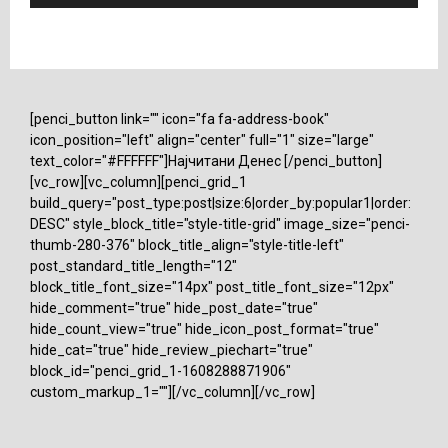
[penci_button link="" icon="fa fa-address-book"
icon_position="left" align="center" full="1" size="large"
text_color="#FFFFFF"]Најчитани Денес [/penci_button]
[vc_row][vc_column][penci_grid_1
build_query="post_type:post|size:6|order_by:popular1|order:
DESC" style_block_title="style-title-grid" image_size="penci-
thumb-280-376" block_title_align="style-title-left"
post_standard_title_length="12"
block_title_font_size="14px" post_title_font_size="12px"
hide_comment="true" hide_post_date="true"
hide_count_view="true" hide_icon_post_format="true"
hide_cat="true" hide_review_piechart="true"
block_id="penci_grid_1-1608288871906"
custom_markup_1=""][/vc_column][/vc_row]