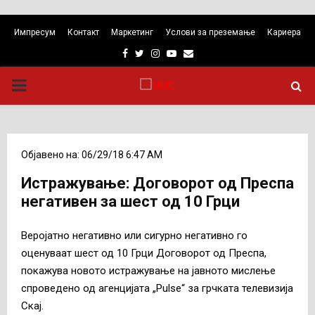
Импресум
Контакт
Маркетинг
Услови за преземање
Кариера
Facebook
Twitter
Instagram
Youtube
Email
PRIMARY
MENU
Објавено на: 06/29/18 6:47 AM
Истражување: Договорот од Преспа
негативен за шест од 10 Грци
Веројатно негативно или сигурно негативно го
оценуваат шест од 10 Грци Договорот од Преспа,
покажува новото истражување на јавното мислење
спроведено од агенцијата „Pulse“ за грчката телевизија
Скај.