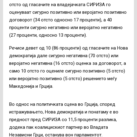
отсто од гласачите на владејачката СИРИЗА го
оценуваат сигурно позитивно или веројатно позитивно
договорот (34 отсто односно 17 проценти), а 40
проценти сигурно негативно или веројатно негативно
(27 проценти, односно 13 проценти).
Речиси девет од 10 (86 проценти) од гласачите на Нова
демократија дале сигурно негативна (70 отсто) или
веројатно негативна (16 отсто) оценка за договорот, а
само 10 отсто го оцениле сигурно позитивно (5 отсто)
или веројатно позитивно (5 отсто) решението меѓу
Македонија и Грција.
Во однос на политичката сцена во Грција, според
истражувањето, Нова демократија и понатаму е во
предност пред СИРИЗА со 11,5 проценти разлика,
додека пак коалицискиот партнер во Владата
Независни Грци, останува вон парламентот.