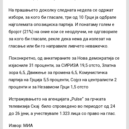
На прашањето доколку следната недела се одржат
избори, за кого би гласале, три од 10 Грци ја одбрале
најголемата опозициска партија. И понатаму голем е
бројот (21%) на оние кои се неодлучни, не одговориле
за кого би гласале, рекле дека нема да излезат на
гласање или би го направиле ливчето неважечко.
Поконкретно, од анкетираните за Нова демократија се
изјасниле 31 проценти, за СИРИЗА 19,5 отсто, Златна
зора 6,5, Движење за промена 6,5, Комунистичка
партија на Грција 5,5 проценти, Сојуз на централисти 2
проценти и за Независни Грци 1,5 отсто
Истражувањето на агенцијата „Pulse“ за грчката
телевизија Скај било спроведено во периодот од 24
до 26 јуни, а учествувале 1.323 лица со право на глас.
Извор: МИА