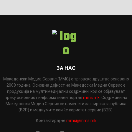
ЗА НАС
Македонски Медиа Сервис (ММС) е трговско друштво основано
2008 година. Основна дејност на Македоски Медиа Сервис е
продукција на мултимедијални содржини, кои се објавуваат
преку основниот информативен портал
mms.mk
. Содржини на
Македонски Медиа Сервис се наменети за широката публика
(B2P) и медиумите кои ќе користат сервис (B2B).
Контактирај не
mms@mms.mk