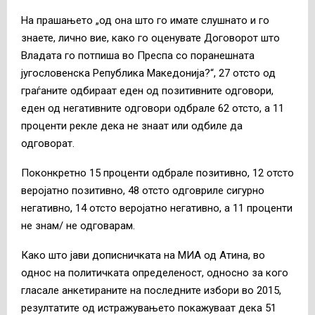
На прашањето „од она што го имате слушнато и го
знаете, лично вие, како го оценувате Договорот што
Владата го потпиша во Преспа со поранешната
југословенска Република Македонија?“, 27 отсто од
граѓаните одбираат еден од позитивните одговори,
еден од негативните одговори одбрале 62 отсто, а 11
проценти рекле дека не знаат или одбиле да
одговорат.
Поконкретно 15 проценти одбрале позитивно, 12 отсто
веројатно позитивно, 48 отсто одговриле сигурно
негативно, 14 отсто веројатно негативно, а 11 проценти
не знам/ не одговарам.
Како што јави дописничката на МИА од Атина, во
однос на политичката определеност, односно за кого
гласале анкетираните на последните избори во 2015,
резултатите од истражувањето покажуваат дека 51