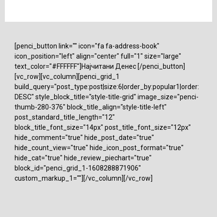
[penci_button link="" icon="fa fa-address-book"
icon_position="left" align="center" full="1" size="large"
text_color="#FFFFFF"]Најчитани Денес [/penci_button]
[vc_row][vc_column][penci_grid_1
build_query="post_type:post|size:6|order_by:popular1|order:
DESC" style_block_title="style-title-grid" image_size="penci-
thumb-280-376" block_title_align="style-title-left"
post_standard_title_length="12"
block_title_font_size="14px" post_title_font_size="12px"
hide_comment="true" hide_post_date="true"
hide_count_view="true" hide_icon_post_format="true"
hide_cat="true" hide_review_piechart="true"
block_id="penci_grid_1-1608288871906"
custom_markup_1=""][/vc_column][/vc_row]