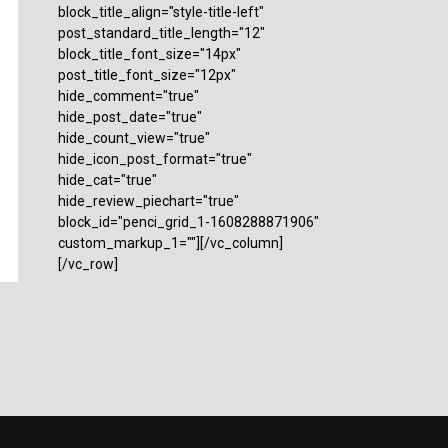
block_title_align="style-title-left"
post_standard_title_length="12"
block_title_font_size="14px"
post_title_font_size="12px"
hide_comment="true"
hide_post_date="true"
hide_count_view="true"
hide_icon_post_format="true"
hide_cat="true"
hide_review_piechart="true"
block_id="penci_grid_1-1608288871906"
custom_markup_1=""][/vc_column]
[/vc_row]