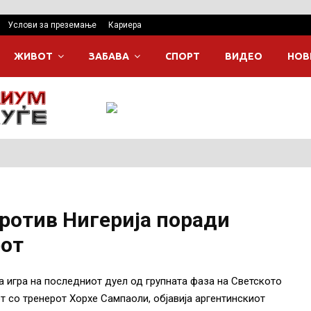
Услови за преземање
Кариера
ЖИВОТ
ЗАБАВА
СПОРТ
ВИДЕО
НОВ
против Нигерија поради
рот
а игра на последниот дуел од групната фаза на Светското
т со тренерот Хорхе Сампаоли, објавија аргентинскиот