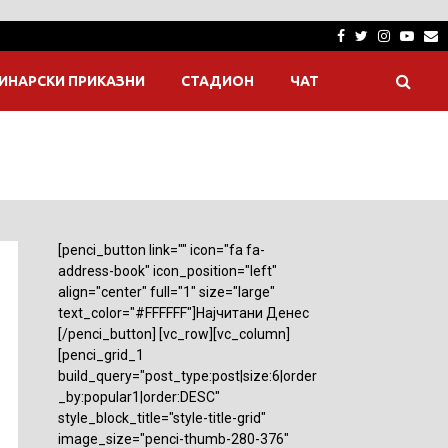
Facebook
Twitter
Instagra
Yout
E
ИНАРСКИ ПРИКАЗНИ
СТАДИОН
ЧАТ
[penci_button link="" icon="fa fa-
address-book" icon_position="left"
align="center" full="1" size="large"
text_color="#FFFFFF"]Најчитани Денес
[/penci_button] [vc_row][vc_column]
[penci_grid_1
build_query="post_type:post|size:6|order
_by:popular1|order:DESC"
style_block_title="style-title-grid"
image_size="penci-thumb-280-376"