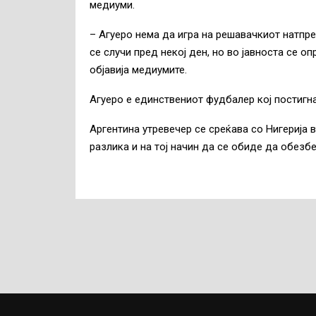
медиуми.
– Агуеро нема да игра на решавачкиот натпре
се случи пред некој ден, но во јавноста се о
објавија медиумите.
Агуеро е единствениот фудбалер кој постигна
Аргентина утревечер се среќава со Нигерија
разлика и на тој начин да се обиде да обезб