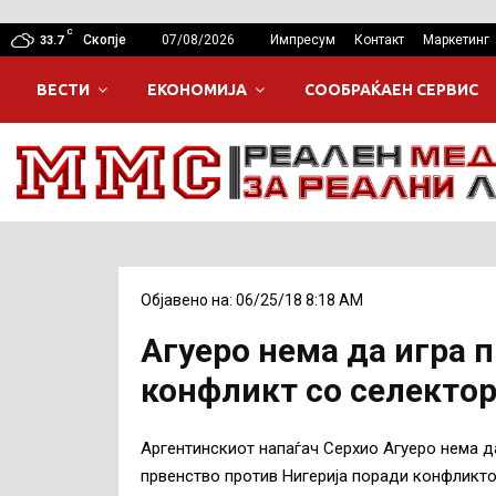
C
Скопје
07/08/2026
Импресум
Контакт
Маркетинг
33.7
ВЕСТИ
ЕКОНОМИЈА
СООБРАЌАЕН СЕРВИС
Објавено на: 06/25/18 8:18 AM
Агуеро нема да игра 
конфликт со селекто
Аргентинскиот напаѓач Серхио Агуеро нема д
првенство против Нигерија поради конфликто