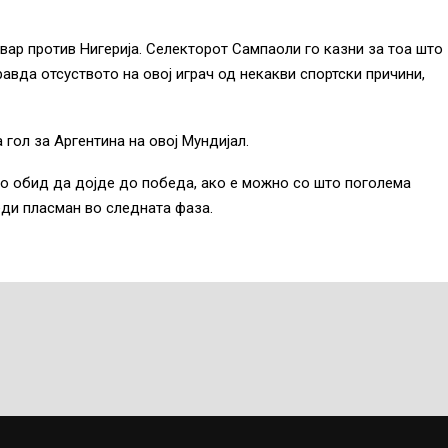
вар против Нигерија. Селекторот Сампаоли го казни за тоа што
правда отсуството на овој играч од некакви спортски причини,
 гол за Аргентина на овој Мундијал.
 во обид да дојде до победа, ако е можно со што поголема
еди пласман во следната фаза.