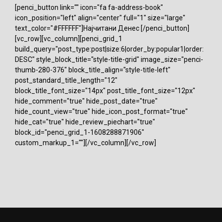
[penci_button link="" icon="fa fa-address-book"
icon_position="left" align="center" full="1" size="large"
text_color="#FFFFFF"]Најчитани Денес [/penci_button]
[vc_row][vc_column][penci_grid_1
build_query="post_type:post|size:6|order_by:popular1|order:
DESC" style_block_title="style-title-grid" image_size="penci-
thumb-280-376" block_title_align="style-title-left"
post_standard_title_length="12"
block_title_font_size="14px" post_title_font_size="12px"
hide_comment="true" hide_post_date="true"
hide_count_view="true" hide_icon_post_format="true"
hide_cat="true" hide_review_piechart="true"
block_id="penci_grid_1-1608288871906"
custom_markup_1=""][/vc_column][/vc_row]