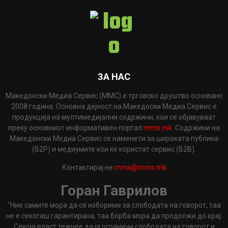
ЗА НАС
Македонски Медиа Сервис (ММС) е трговско друштво основано
2008 година. Основна дејност на Македоски Медиа Сервис е
продукција на мултимедијални содржини, кои се објавуваат
преку основниот информативен портал
mms.mk
. Содржини на
Македонски Медиа Сервис се наменети за широката публика
(B2P) и медиумите кои ќе користат сервис (B2B).
Контактирај не
mms@mms.mk
Горан Гаврилов
"Ние самите мора да се избориме за слободата на говорот, таа
не е секогаш гарантирана, таа борба мора да продолжи до крај.
Секоја власт тежнее да ја ограничи слободата на говорот и