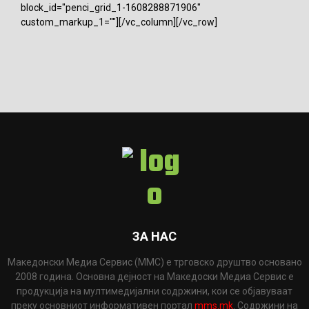
block_id="penci_grid_1-1608288871906"
custom_markup_1=""][/vc_column][/vc_row]
ЗА НАС
Македонски Медиа Сервис (ММС) е трговско друштво основано
2008 година. Основна дејност на Македоски Медиа Сервис е
продукција на мултимедијални содржини, кои се објавуваат
преку основниот информативен портал
mms.mk
. Содржини на