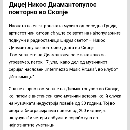
Диџеј Никос Диамантопулос
повторно во Скопје
Иконата на електронската музика од соседна Грција,
артистот чии хитови сè уште се вртат на најпопуларните
подиуми и радиостаници ширум светот – Никос
Диамантопулос повторно доаѓа во Скопје.
Гостувањето на Диамантопулос е закажано за
утревечер, петок 17 јули, како дел од музичкиот
серијал насловен „Intermеzzo Music Rituals“, во клубот
„Интермецо“.
Ова не е прво гостување на Диамантопулос во Скопје,
кој патем е вистински хаус-музички ветеран кој ѝ служи
на музичката индустрија повеќе од 30 години. Тој во
својата биографија има повеќе од 200 изданија,
вклучувајќи четири албуми и соработува со
најпознатите уметници.