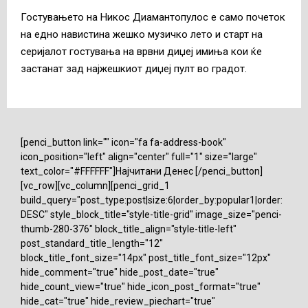
Гостувањето на Никос Диамантопулос е само почеток
на едно навистина жешко музичко лето и старт на
серијалот гостувања на врвни диџеј имиња кои ќе
застанат зад најжешкиот диџеј пулт во градот.
[penci_button link="" icon="fa fa-address-book"
icon_position="left" align="center" full="1" size="large"
text_color="#FFFFFF"]Најчитани Денес [/penci_button]
[vc_row][vc_column][penci_grid_1
build_query="post_type:post|size:6|order_by:popular1|order:
DESC" style_block_title="style-title-grid" image_size="penci-
thumb-280-376" block_title_align="style-title-left"
post_standard_title_length="12"
block_title_font_size="14px" post_title_font_size="12px"
hide_comment="true" hide_post_date="true"
hide_count_view="true" hide_icon_post_format="true"
hide_cat="true" hide_review_piechart="true"