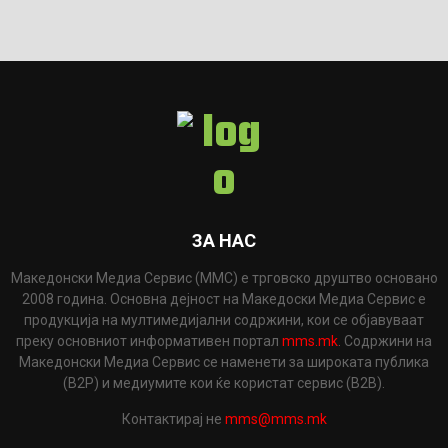
ЗА НАС
Македонски Медиа Сервис (ММС) е трговско друштво основано
2008 година. Основна дејност на Македоски Медиа Сервис е
продукција на мултимедијални содржини, кои се објавуваат
преку основниот информативен портал
mms.mk
. Содржини на
Македонски Медиа Сервис се наменети за широката публика
(B2P) и медиумите кои ќе користат сервис (B2B).
Контактирај не
mms@mms.mk