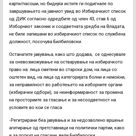
карти/пасоши, но бидејќи истите ги подигнале по
завршувањето на јавниот увид во Избирачкиот список
од ДИК согласно одредбите од член 43, став 6 од
Изборниот законик и соодветната уредба на Владата,
не биле запишани во избирачкиот список по службена
должност, посочува Билбиловски.
Останатите јавувања, како што додава, се однесувале
за оневозможување на остварување на избирачкото
право на: лица сметени во старски дом, на лица со
оштетен вид, на лица од категоријата болни и немоќни,
за неправилност во работењето на изборните органи
(избирачки одбори), за неинформираност за промена
на просториите за гласање и за несоодветност на
условите во кои се гласа.
-Регитрирани беа јавувања и за недозволено вршење
агитирање од претставници на политички партии, како
и за поткуп на гласачи, вели Билбилоски.