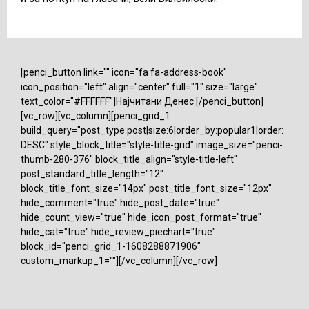
[penci_button link="" icon="fa fa-address-book"
icon_position="left" align="center" full="1" size="large"
text_color="#FFFFFF"]Најчитани Денес [/penci_button]
[vc_row][vc_column][penci_grid_1
build_query="post_type:post|size:6|order_by:popular1|order:
DESC" style_block_title="style-title-grid" image_size="penci-
thumb-280-376" block_title_align="style-title-left"
post_standard_title_length="12"
block_title_font_size="14px" post_title_font_size="12px"
hide_comment="true" hide_post_date="true"
hide_count_view="true" hide_icon_post_format="true"
hide_cat="true" hide_review_piechart="true"
block_id="penci_grid_1-1608288871906"
custom_markup_1=""][/vc_column][/vc_row]