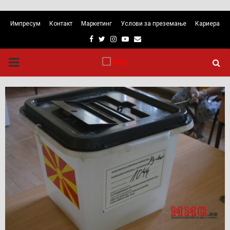
Импресум
Контакт
Маркетинг
Услови за преземање
Кариера
Facebook
Twitter
Instagram
Youtube
Email
PRIMARY
MENU