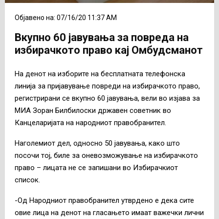
Објавено на: 07/16/20 11:37 AM
Вкупно 60 јавувања за повреда на
избирачкото право кај Омбудсманот
На денот на изборите на бесплатната телефонска
линија за пријавување повреди на избирачкото право,
регистрирани се вкупно 60 јавувања, вели во изјава за
МИА Зоран Билбилоски државен советник во
Канцеларијата на народниот правобранител.
Наголемиот дел, односно 50 јавувања, како што
посочи тој, биле за оневозможување на избирачкото
право – лицата не се запишани во Избирачкиот
список.
-Од Народниот правобранител утврдено е дека сите
овие лица на денот на гласањето имаат важечки лични