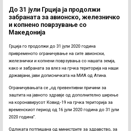
До 31 јули Грција ја продолжи
забраната за авионско, железничко
и копнено поврзување со
Македонија
Грција го продолжи до 31 јули 2020 година
привременото ограничување на сите авионски,
железнички и копнени поврзувања со нашата земја,
како и забраната за влез на грчка територија на наши
државјани, јави дописничката на МИА од Атина.
Ограничувањата се „од превентивни причини за
заштита на јавното здравје од дополнително ширење
на коронавирусот Ковид-19 на грчка територија за
временскиот период од 16 јули 2020 година до 31 јули
2020 година”.
Одлуката потпишана од министрите за здравство, за