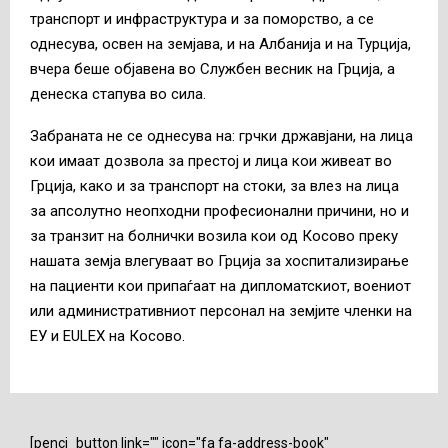
транспорт и инфраструктура и за поморство, а се
однесува, освен на земјава, и на Албанија и на Турција,
вчера беше објавена во Службен весник на Грција, а
денеска стапува во сила.
Забраната не се однесува на: грчки државјани, на лица
кои имаат дозвола за престој и лица кои живеат во
Грција, како и за транспорт на стоки, за влез на лица
за апсолутно неопходни професионални причини, но и
за транзит на болнички возила кои од Косово преку
нашата земја влегуваат во Грција за хоспитализирање
на пациенти кои припаѓаат на дипломатскиот, воениот
или административниот персонал на земјите членки на
ЕУ и EULEX на Косово.
[penci_button link="" icon="fa fa-address-book"