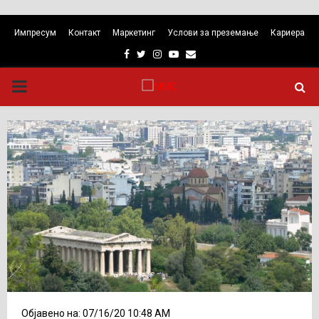
Импресум
Контакт
Маркетинг
Услови за преземање
Кариера
Facebook
Twitter
Instagram
Youtube
Email
PRIMARY
MENU
Објавено на: 07/16/20 10:48 AM