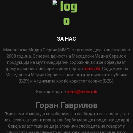
ЗА НАС
Македонски Медиа Сервис (ММС) е трговско друштво основано
2008 година. Основна дејност на Македоски Медиа Сервис е
продукција на мултимедијални содржини, кои се објавуваат
преку основниот информативен портал
mms.mk
. Содржини на
Македонски Медиа Сервис се наменети за широката публика
(B2P) и медиумите кои ќе користат сервис (B2B).
Контактирај не
mms@mms.mk
Горан Гаврилов
"Ние самите мора да се избориме за слободата на говорот, таа
не е секогаш гарантирана, таа борба мора да продолжи до крај.
Секоја власт тежнее да ја ограничи слободата на говорот и
слободата на мислењето но ние како медиуми мораме да го