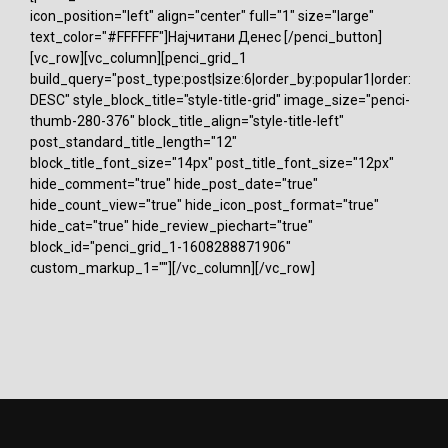
icon_position="left" align="center" full="1" size="large"
text_color="#FFFFFF"]Најчитани Денес [/penci_button]
[vc_row][vc_column][penci_grid_1
build_query="post_type:post|size:6|order_by:popular1|order:
DESC" style_block_title="style-title-grid" image_size="penci-
thumb-280-376" block_title_align="style-title-left"
post_standard_title_length="12"
block_title_font_size="14px" post_title_font_size="12px"
hide_comment="true" hide_post_date="true"
hide_count_view="true" hide_icon_post_format="true"
hide_cat="true" hide_review_piechart="true"
block_id="penci_grid_1-1608288871906"
custom_markup_1=""][/vc_column][/vc_row]