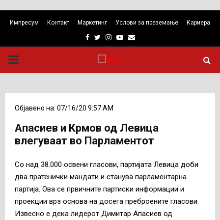
Импресум
Контакт
Маркетинг
Услови за преземање
Кариера
Facebook
Twitter
Instagram
Youtube
Email
PRIMARY
MENU
Објавено на: 07/16/20 9:57 AM
Апасиев и Крмов од Левица
влегуваат во Парламентот
Со над 38.000 освени гласови, партијата Левица доби
два пратенички мандати и станува парламентарна
партија. Ова се првичните партиски информации и
проекции врз основа на досега преброените гласови.
Извесно е дека лидерот Димитар Апасиев од