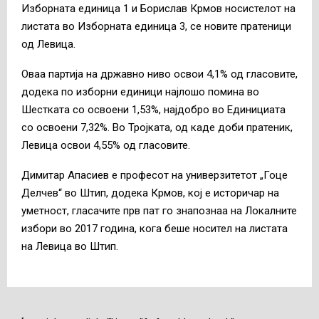
Изборната единица 1 и Борислав Крмов носистелот на
листата во Изборната единица 3, се новите пратеници
од Левица.
Оваа партија на државно ниво освои 4,1% од гласовите,
додека по изборни единици најлошо помина во
Шестката со освоени 1,53%, најдобро во Единициата
со освоени 7,32%. Во Тројката, од каде доби пратеник,
Левица освои 4,55% од гласовите.
Димитар Апасиев е професот на универзитетот „Гоце
Делчев“ во Штип, додека Крмов, кој е историчар на
уметност, гласачите прв пат го знапознаа на Локалните
избори во 2017 година, кога беше носител на листата
на Левица во Штип.