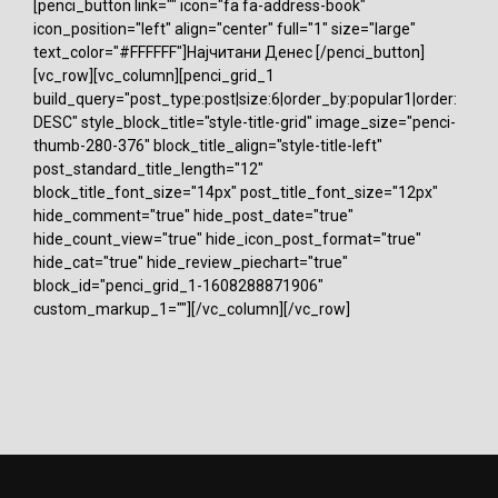
[penci_button link="" icon="fa fa-address-book"
icon_position="left" align="center" full="1" size="large"
text_color="#FFFFFF"]Најчитани Денес [/penci_button]
[vc_row][vc_column][penci_grid_1
build_query="post_type:post|size:6|order_by:popular1|order:
DESC" style_block_title="style-title-grid" image_size="penci-
thumb-280-376" block_title_align="style-title-left"
post_standard_title_length="12"
block_title_font_size="14px" post_title_font_size="12px"
hide_comment="true" hide_post_date="true"
hide_count_view="true" hide_icon_post_format="true"
hide_cat="true" hide_review_piechart="true"
block_id="penci_grid_1-1608288871906"
custom_markup_1=""][/vc_column][/vc_row]