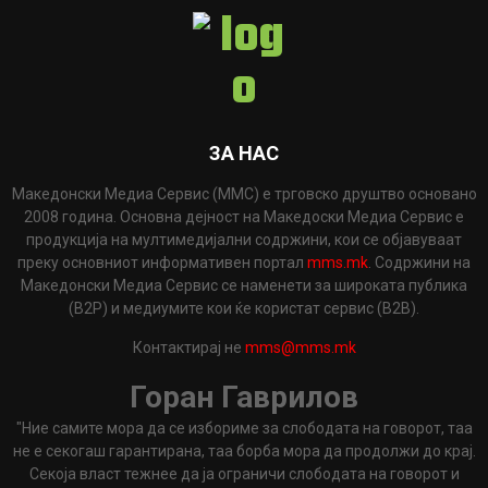
ЗА НАС
Македонски Медиа Сервис (ММС) е трговско друштво основано
2008 година. Основна дејност на Македоски Медиа Сервис е
продукција на мултимедијални содржини, кои се објавуваат
преку основниот информативен портал
mms.mk
. Содржини на
Македонски Медиа Сервис се наменети за широката публика
(B2P) и медиумите кои ќе користат сервис (B2B).
Контактирај не
mms@mms.mk
Горан Гаврилов
"Ние самите мора да се избориме за слободата на говорот, таа
не е секогаш гарантирана, таа борба мора да продолжи до крај.
Секоја власт тежнее да ја ограничи слободата на говорот и