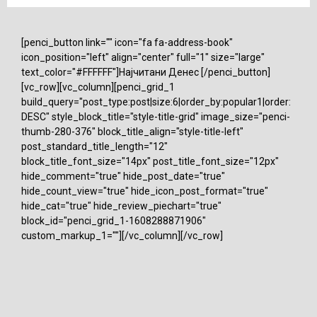
[penci_button link="" icon="fa fa-address-book"
icon_position="left" align="center" full="1" size="large"
text_color="#FFFFFF"]Најчитани Денес [/penci_button]
[vc_row][vc_column][penci_grid_1
build_query="post_type:post|size:6|order_by:popular1|order:
DESC" style_block_title="style-title-grid" image_size="penci-
thumb-280-376" block_title_align="style-title-left"
post_standard_title_length="12"
block_title_font_size="14px" post_title_font_size="12px"
hide_comment="true" hide_post_date="true"
hide_count_view="true" hide_icon_post_format="true"
hide_cat="true" hide_review_piechart="true"
block_id="penci_grid_1-1608288871906"
custom_markup_1=""][/vc_column][/vc_row]