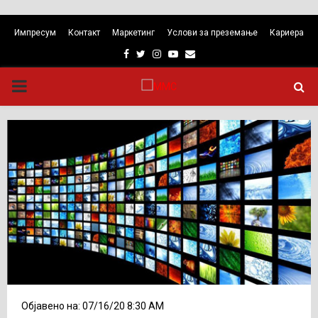
Импресум
Контакт
Маркетинг
Услови за преземање
Кариера
Facebook
Twitter
Instagram
Youtube
Email
PRIMARY
MENU
Објавено на: 07/16/20 8:30 AM