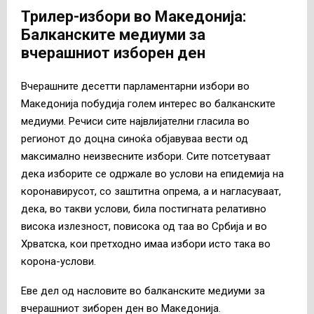
Трилер-избори во Македонија:
Балканските медиуми за
вчерашниот изборен ден
Вчерашните десетти парламентарни избори во
Македонија побудија голем интерес во балканските
медиуми. Речиси сите највлијателни гласила во
регионот до доцна синоќа објавуваа вести од
максимално неизвесните избори. Сите потсетуваат
дека изборите се одржале во услови на епидемија на
коронавирусот, со заштитна опрема, а и нагласуваат,
дека, во такви услови, била постигната релативно
висока излезност, повисока од таа во Србија и во
Хрватска, кои претходно имаа избори исто така во
корона-услови.
Еве дел од насловите во балканските медиуми за
вчерашниот зиборен ден во Македонија.