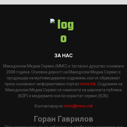
ЗА НАС
Македонски Медиа Сервис (ММС) е трговско друштво основано
2008 година. Основна дејност на Македоски Медиа Сервис е
продукција на мултимедијални содржини, кои се објавуваат
преку основниот информативен портал
mms.mk
. Содржини на
Македонски Медиа Сервис се наменети за широката публика
(B2P) и медиумите кои ќе користат сервис (B2B).
Контактирај не
mms@mms.mk
Горан Гаврилов