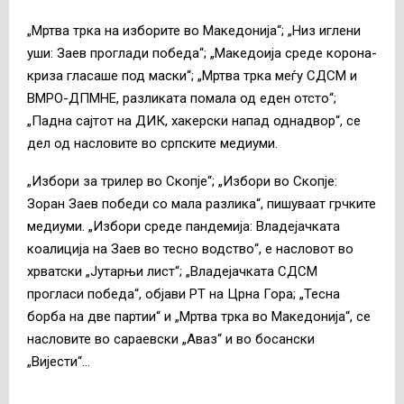
„Мртва трка на изборите во Македонија“; „Низ иглени
уши: Заев проглади победа“; „Македоија среде корона-
криза гласаше под маски“; „Мртва трка меѓу СДСМ и
ВМРО-ДПМНЕ, разликата помала од еден отсто“;
„Падна сајтот на ДИК, хакерски напад однадвор“, се
дел од насловите во српските медиуми.
„Избори за трилер во Скопје“; „Избори во Скопје:
Зоран Заев победи со мала разлика“, пишуваат грчките
медиуми. „Избори среде пандемија: Владејачката
коалиција на Заев во тесно водство“, е насловот во
хрватски „Јутарњи лист“; „Владејачката СДСМ
прогласи победа“, објави РТ на Црна Гора; „Тесна
борба на две партии“ и „Мртва трка во Македонија“, се
насловите во сараевски „Аваз“ и во босански
„Вијести“…