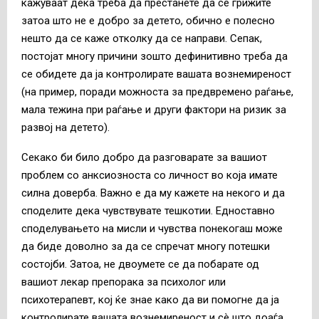
кажуваат дека треба да престанете да се грижите
затоа што не е добро за детето, обично е полесно
нешто да се каже отколку да се направи. Сепак,
постојат многу причини зошто дефинитивно треба да
се обидете да ја контролирате вашата вознемиреност
(на пример, поради можноста за предвремено раѓање,
мала тежина при раѓање и други фактори на ризик за
развој на детето).
Секако би било добро да разговарате за вашиот
проблем со анксиозноста со личност во која имате
силна доверба. Важно е да му кажете на некого и да
споделите дека чувствувате тешкотии. Едноставно
споделувањето на мисли и чувства понекогаш може
да биде доволно за да се спречат многу потешки
состојби. Затоа, не двоумете се да побарате од
вашиот лекар препорака за психолог или
психотерапевт, кој ќе знае како да ви помогне да ја
контролирате вашата вознемиреност и сè што доаѓа