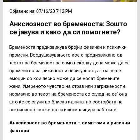
Објавено на: 07/16/20 7:12 PM
Анксиозност во бременоста: Зошто
се јавува и како да си помогнете?
Бременоста предизвикува бројни физички и психички
промени. Воодушевувањето кое е предизвикано од
тестот за бременост за само неколку дена може да се
промени во загриженост и несигурност, а тоа не се
емоции со кои лесно може да се носат бремените
жени. Умереното чувство на страв или загриженост е
нормално во текот на бременоста со оглед на се’ она
што ќе се случи во блиска иднина, но состојбата на
анксиозност може да ги искомплицира работите.
Анксиозност во бременоста – симптоми и ризични
фактори