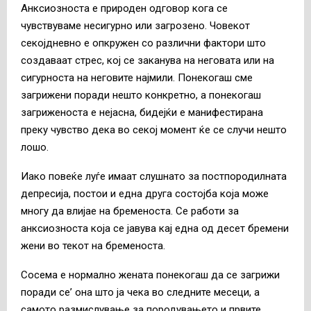
Анксиозноста е природен одговор кога се
чувствуваме несигурно или загрозено. Човекот
секојдневно е опкружен со различни фактори што
создаваат стрес, кој се заканува на неговата или на
сигурноста на неговите најмили. Понекогаш сме
загрижени поради нешто конкретно, а понекогаш
загриженоста е нејасна, бидејќи е манифестирана
преку чувство дека во секој момент ќе се случи нешто
лошо.
Иако повеќе луѓе имаат слушнато за постпородилната
депресија, постои и една друга состојба која може
многу да влијае на бременоста. Се работи за
анксиозноста која се јавува кај една од десет бремени
жени во текот на бременоста.
Сосема е нормално жената понекогаш да се загрижи
поради се’ она што ја чека во следните месеци, а
самото размислување за породувањето и првите