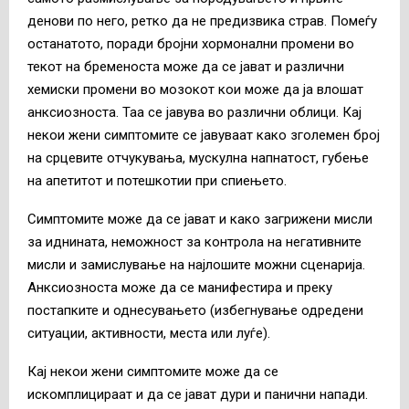
денови по него, ретко да не предизвика страв. Помеѓу
останатото, поради бројни хормонални промени во
текот на бременоста може да се јават и различни
хемиски промени во мозокот кои може да ја влошат
анксиозноста. Таа се јавува во различни облици. Кај
некои жени симптомите се јавуваат како зголемен број
на срцевите отчукувања, мускулна напнатост, губење
на апетитот и потешкотии при спиењето.
Симптомите може да се јават и како загрижени мисли
за иднината, неможност за контрола на негативните
мисли и замислување на најлошите можни сценарија.
Анксиозноста може да се манифестира и преку
постапките и однесувањето (избегнување одредени
ситуации, активности, места или луѓе).
Кај некои жени симптомите може да се
искомплицираат и да се јават дури и панични напади.