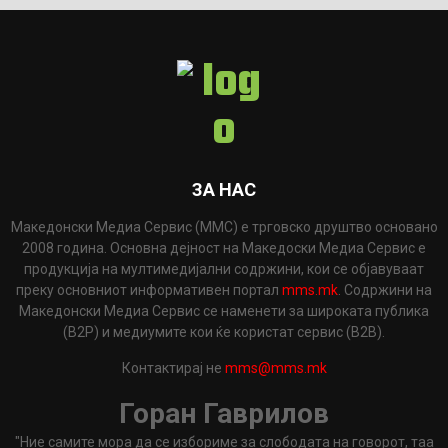
ЗА НАС
Македонски Медиа Сервис (ММС) е трговско друштво основано
2008 година. Основна дејност на Македоски Медиа Сервис е
продукција на мултимедијални содржини, кои се објавуваат
преку основниот информативен портал
mms.mk
. Содржини на
Македонски Медиа Сервис се наменети за широката публика
(B2P) и медиумите кои ќе користат сервис (B2B).
Контактирај не
mms@mms.mk
Горан Гаврилов
"Ние самите мора да се избориме за слободата на говорот, таа