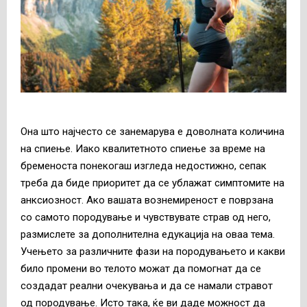
Она што најчесто се занемарува е доволната количина
на спиење. Иако квалитетното спиење за време на
бременоста понекогаш изгледа недостижно, сепак
треба да биде приоритет да се ублажат симптомите на
анксиозност. Ако вашата вознемиреност е поврзана
со самото породување и чувствувате страв од него,
размислете за дополнителна едукација на оваа тема.
Учењето за различните фази на породувањето и какви
било промени во телото можат да помогнат да се
создадат реални очекувања и да се намали стравот
од породување. Исто така, ќе ви даде можност да