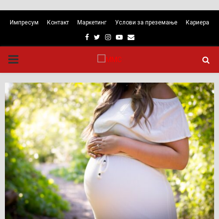
Импресум
Контакт
Маркетинг
Услови за преземање
Кариера
Facebook
Twitter
Instagram
Youtube
Email
PRIMARY
MENU