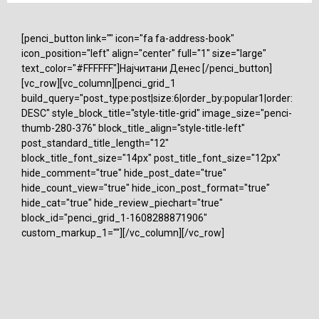
[penci_button link="" icon="fa fa-address-book"
icon_position="left" align="center" full="1" size="large"
text_color="#FFFFFF"]Најчитани Денес [/penci_button]
[vc_row][vc_column][penci_grid_1
build_query="post_type:post|size:6|order_by:popular1|order:
DESC" style_block_title="style-title-grid" image_size="penci-
thumb-280-376" block_title_align="style-title-left"
post_standard_title_length="12"
block_title_font_size="14px" post_title_font_size="12px"
hide_comment="true" hide_post_date="true"
hide_count_view="true" hide_icon_post_format="true"
hide_cat="true" hide_review_piechart="true"
block_id="penci_grid_1-1608288871906"
custom_markup_1=""][/vc_column][/vc_row]