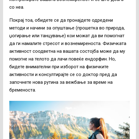
со неа.
Покрај тоа, обидете се да пронајдете одредени
методи и начини за опуштање (прошетка во природа,
џогирање или танцување) кои можат да ви помогнат
да ги намалите стресот и вознемиреноста. Физичката
активност соодветна на вашата состојба може да му
помогне на телото да лачи повеќе ендорфин. Но,
бидете внимателни при изборот на физичките
активности и консултирајте се со доктор пред да
започнете нова рутина за вежбање за време на
бременоста.