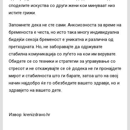
споделите искуства со други жени кои минуваат низ
истите грижи.
Запомнете дека не сте сами. Анксиозноста за време на
бременоста е честа, но исто така многу индивидуална
бидејќи секоја бременост е уникатна и различна од
претходната. Но, не заборавајте да одржувате
стабилна комуникација со луѓето на кои им верувате.
Обидете се со техники и стратегии за управување со
стресот и не откажувајте се сè додека не ги пронајдете
мирот и стабилноста што ги барате, затоа што на овој
начин најдобро ќе го обезбедите вашето здравје, но и
здравјето на вашето дете.
Извор: krenizdravo.hr