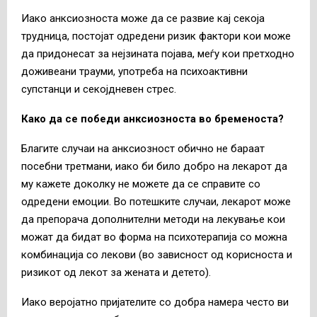
Иако анксиозноста може да се развие кај секоја
трудница, постојат одредени ризик фактори кои може
да придонесат за нејзината појава, меѓу кои претходно
доживеани трауми, употреба на психоактивни
супстанци и секојдневен стрес.
Како да се победи анксиозноста во бременоста?
Благите случаи на анксиозност обично не бараат
посебни третмани, иако би било добро на лекарот да
му кажете доколку не можете да се справите со
одредени емоции. Во потешките случаи, лекарот може
да препорача дополнителни методи на лекување кои
можат да бидат во форма на психотерапија со можна
комбинација со лекови (во зависност од корисноста и
ризикот од лекот за жената и детето).
Иако веројатно пријателите со добра намера често ви