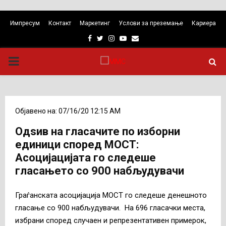
Импресум
Контакт
Маркетинг
Услови за преземање
Кариера
Facebook
Twitter
Instagram
Youtube
Email
PRIMARY
MENU
Објавено на: 07/16/20 12:15 AM
Одѕив на гласачите по изборни
единици според МОСТ:
Асоцијацијата го следеше
гласањето со 900 набљудувачи
Граѓанската асоцијација МОСТ го следеше денешното
гласање со 900 набљудувачи. На 696 гласачки места,
избрани според случаен и репрезентативен примерок,