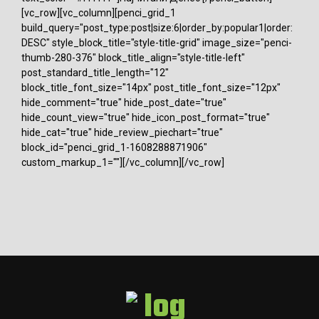
[vc_row][vc_column][penci_grid_1
build_query="post_type:post|size:6|order_by:popular1|order:
DESC" style_block_title="style-title-grid" image_size="penci-
thumb-280-376" block_title_align="style-title-left"
post_standard_title_length="12"
block_title_font_size="14px" post_title_font_size="12px"
hide_comment="true" hide_post_date="true"
hide_count_view="true" hide_icon_post_format="true"
hide_cat="true" hide_review_piechart="true"
block_id="penci_grid_1-1608288871906"
custom_markup_1=""][/vc_column][/vc_row]