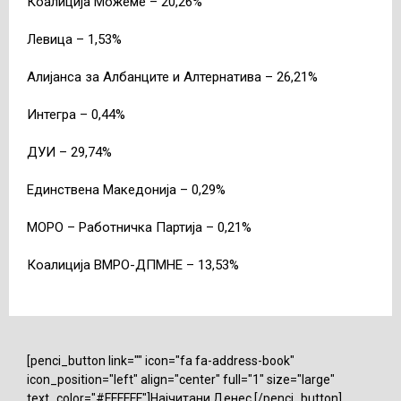
Коалиција Можеме – 20,26%
Левица – 1,53%
Алијанса за Албанците и Алтернатива – 26,21%
Интегра – 0,44%
ДУИ – 29,74%
Единствена Македонија – 0,29%
МОРО – Работничка Партија – 0,21%
Коалиција ВМРО-ДПМНЕ – 13,53%
[penci_button link="" icon="fa fa-address-book"
icon_position="left" align="center" full="1" size="large"
text_color="#FFFFFF"]Најчитани Денес [/penci_button]