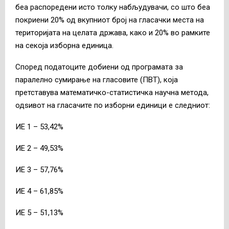
беа распоредени исто толку набљудувачи, со што беа
покриени 20% од вкупниот број на гласачки места на
територијата на целата држава, како и 20% во рамките
на секоја изборна единица.
Според податоците добиени од програмата за
паралелно сумирање на гласовите (ПВТ), која
претставува математичко-статистичка научна метода,
одѕивот на гласачите по изборни единици е следниот:
ИЕ 1 – 53,42%
ИЕ 2 – 49,53%
ИЕ 3 – 57,76%
ИЕ 4 – 61,85%
ИЕ 5 – 51,13%