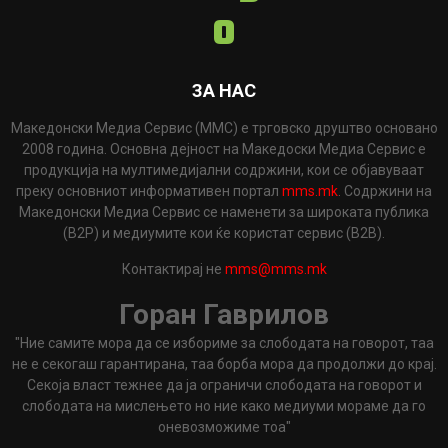
ЗА НАС
Македонски Медиа Сервис (ММС) е трговско друштво основано
2008 година. Основна дејност на Македоски Медиа Сервис е
продукција на мултимедијални содржини, кои се објавуваат
преку основниот информативен портал
mms.mk
. Содржини на
Македонски Медиа Сервис се наменети за широката публика
(B2P) и медиумите кои ќе користат сервис (B2B).
Контактирај не
mms@mms.mk
Горан Гаврилов
"Ние самите мора да се избориме за слободата на говорот, таа
не е секогаш гарантирана, таа борба мора да продолжи до крај.
Секоја власт тежнее да ја ограничи слободата на говорот и
слободата на мислењето но ние како медиуми мораме да го
оневозможиме тоа"