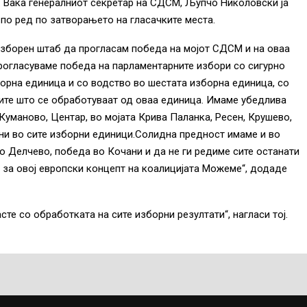
. Вака генералниот секретар на СДСМ, Љупчо Николовски ја
 по ред по затворањето на гласачките места.
изборен штаб да прогласам победа на мојот СДСМ и на оваа
прогласуваме победа на парламентарните избори со сигурно
борна единица и со водство во шестата изборна единица, со
ите што се обработуваат од оваа единица. Имаме убедлива
Куманово, Центар, во мојата Крива Паланка, Ресен, Крушево,
ни во сите изборни единици.Солидна предност имаме и во
о Делчево, победа во Кочани и да не ги редиме сите останати
 за овој европски концепт на коалицијата Можеме“, додаде
те со обработката на сите изборни резултати“, нагласи тој.