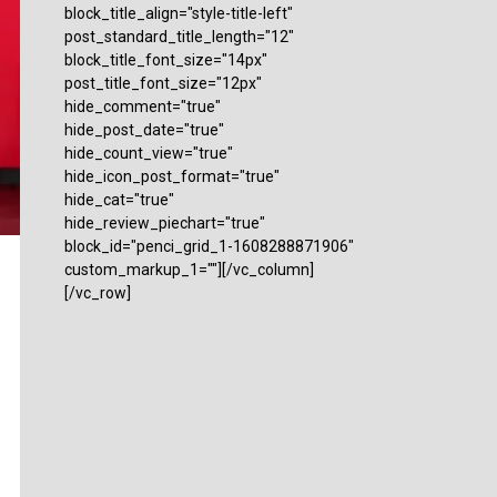
block_title_align="style-title-left"
post_standard_title_length="12"
block_title_font_size="14px"
post_title_font_size="12px"
hide_comment="true"
hide_post_date="true"
hide_count_view="true"
hide_icon_post_format="true"
hide_cat="true"
hide_review_piechart="true"
block_id="penci_grid_1-1608288871906"
custom_markup_1=""][/vc_column]
[/vc_row]