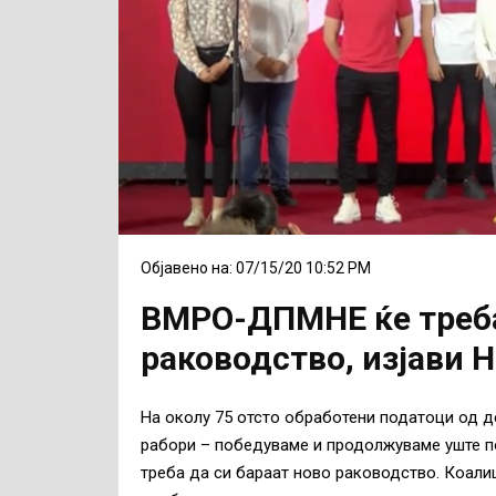
Објавено на: 07/15/20 10:52 PM
ВМРО-ДПМНЕ ќе треба
раководство, изјави 
На околу 75 отсто обработени податоци од де
рабори – победуваме и продолжуваме уште п
треба да си бараат ново раководство. Коал