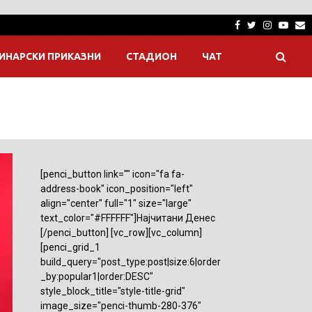
Facebook
Twitter
Instagra
Yout
E
ИНАРСКИ ПРИКАЗНИ
СТАДИОН
ЧАТ
[penci_button link="" icon="fa fa-
address-book" icon_position="left"
align="center" full="1" size="large"
text_color="#FFFFFF"]Најчитани Денес
[/penci_button] [vc_row][vc_column]
[penci_grid_1
build_query="post_type:post|size:6|order
_by:popular1|order:DESC"
style_block_title="style-title-grid"
image_size="penci-thumb-280-376"