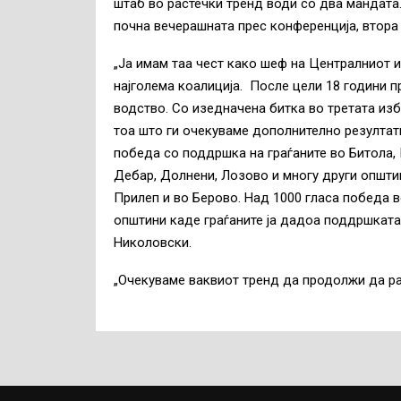
штаб во растечки тренд води со два мандата
почна вечерашната прес конференција, втора
„Ја имам таа чест како шеф на Централниот 
најголема коалиција. После цели 18 години 
водство. Со изедначена битка во третата из
тоа што ги очекуваме дополнително резултат
победа со поддршка на граѓаните во Битола, 
Дебар, Долнени, Лозово и многу други општи
Прилеп и во Берово. Над 1000 гласа победа в
општини каде граѓаните ја дадоа поддршката
Николовски.
„Очекуваме ваквиот тренд да продолжи да рас