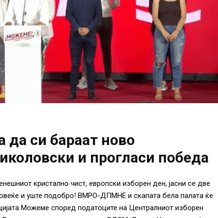
 да си бараат ново
Николовски и прогласи победа
нешниот кристално чист, европски изборен ден, јасни се две
овеќе и уште подобро! ВМРО-ДПМНЕ и скапата бела палата ќе
ицијата Можеме според податоците на Централниот изборен