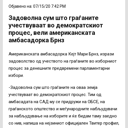
Објавено на: 07/15/20 7:42 PM
Задоволна сум што граѓаните
учествуваат во демократскиот
процес, вели американската
амбасадорка Брнз
Американската амбасадорка Кејт Мари Брнз, изрази
задоволство од учеството на граѓаните во изборниот
процес за денешните предвремени парламентарни
избори.
-Задоволна сум што граѓаните на оваа земја
учествуваат во демократскиот процес. Тим од
амбасадата на САД му се придружи на ОБСЕ, на
граѓанското општество и меѓународните набљудувачи
за набљудување на изборите и ќе бидам таму заедно
со нив, напиша на нејзиниот официјален Твитер профил,