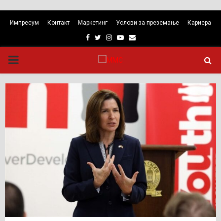
Импресум
Контакт
Маркетинг
Услови за преземање
Кариера
Facebook
Twitter
Instagram
Youtube
Email
PRIMARY
MENU