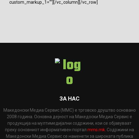
custom_markup_1=""][/vc_column][/vc_row]
ЗА НАС
Македонски Медиа Сервис (ММС) е трговско друштво основано
2008 година. Основна дејност на Македоски Медиа Сервис е
продукција на мултимедијални содржини, кои се објавуваат
преку основниот информативен портал
mms.mk
. Содржини на
Македонски Медиа Сервис се наменети за широката публика