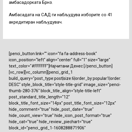
амбасадорката Брнз.
Амбасадата на САД ги набљудува изборите со 41
акредитиран набљудувач.
[penci_button link="" icon="fa fa-address-book"
icon_position="left" align="center" full="1" size="large"
text_color="#FFFFFF"]Најчитани Денес [/penci_button]
[vc_row][vc_column][penci_grid_1
build_query="post_type:post|size:6|order_by:popular1|order:
DESC" style_block_title="style-title-grid" image_size="penci-
thumb-280-376" block_title_align="style-title-left"
post_standard_title_length="12"
block_title_font_size="14px" post_title_font_size="12px"
hide_comment="true" hide_post_date="true"
hide_count_view="true" hide_icon_post_format="true"
hide_cat="true" hide_review_piechart="true"
block_id="penci_grid_1-1608288871906"