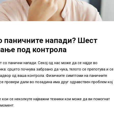
со паничните напади? Шест
вање под контрола
т со панични напади. Секој од нас може да се најде во
ика: срцето почнува забрзано да чука, телото се препотува и се
 надвор од ваша контрола. Физичките симптоми на паничните
 се провери дали во позадина има друг здравствен проблем кој
е кои се неколкуте најважни техники кои може да ви помогнат
 момент.