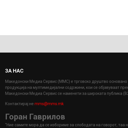
ЗА НАС
Македонски Медиа Сервис (ММС) е трговско друштво основано 
продукција на мултимедијални содржини, кои се објавуваат пр
Македонски Медиа Сервис се наменети за широката публика (B2P
Контактирај не
mms@mms.mk
Горан Гаврилов
"Ние самите мора да се избориме за слободата на говорот, таа 