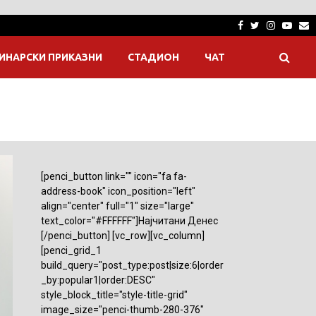
Facebook
Twitter
Instagra
Yout
E
ИНАРСКИ ПРИКАЗНИ
СТАДИОН
ЧАТ
[penci_button link="" icon="fa fa-
address-book" icon_position="left"
align="center" full="1" size="large"
text_color="#FFFFFF"]Најчитани Денес
[/penci_button] [vc_row][vc_column]
[penci_grid_1
build_query="post_type:post|size:6|order
_by:popular1|order:DESC"
style_block_title="style-title-grid"
image_size="penci-thumb-280-376"