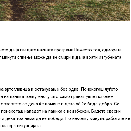
ете да ја гледате ваквата програма.Наместо тоа, одморете.
 минути спиење може да ве смири и да ја врати изгубената
на вртоглавица и останување без здив. Понекогаш луѓето
ба на паника толку многу што само прават уште поголем
 освестете се дека ќе помине и дека сè ќе биде добро. Се
о понекогаш нападот на паника е неизбежен. Бидете свесни
 и дека тоа нема да ве победи. По неколку минути, работите ќе
ола врз ситуацијата.