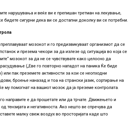
ните нарушувања и веќе ви е препишан третман на лекување,
ќе бидете сигурни дека ви се достапни доколку ви се потребни.
трола
о преплавуваат мозокот и го предизвикуваат организмот да се
пстанок и презема чекори за да излезе од ситуација во која се
чите“ мозокот за да не се чувствувате како целосно да
 расудување („Еве го повторно нападот на паника Ќе биде
) или пак преземете активности за кои се неопходни
дови, броење наназад и тоа на странски јазик, сортирање на
 ќе му помогнат на вашиот мозок да ја преземе контролата.
о направите е да прошетате или да трчате. Движењето и
од тензијата и негативноста. Ако нешто ве спречува да
оставете малку свеж воздух во просторијата каде што