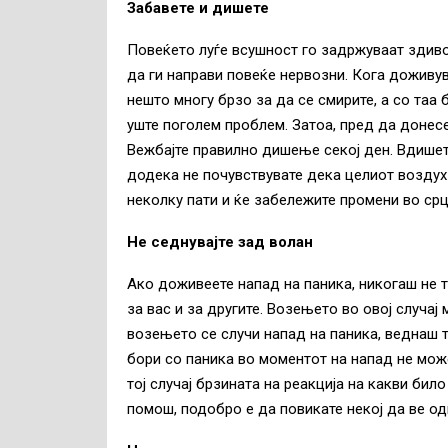
Забавете и дишете
Повеќето луѓе всушност го задржуваат здиво
да ги направи повеќе нервозни. Кога доживув
нешто многу брзо за да се смирите, а со таа
уште поголем проблем. Затоа, пред да донесе
Вежбајте правилно дишење секој ден. Вдишет
додека не почувствувате дека целиот воздух
неколку пати и ќе забележите промени во срц
Не седнувајте зад волан
Ако доживеете напад на паника, никогаш не 
за вас и за другите. Возењето во овој случај
возењето се случи напад на паника, веднаш тр
бори со паника во моментот на напад не мож
тој случај брзината на реакција на какви бил
помош, подобро е да повикате некој да ве од