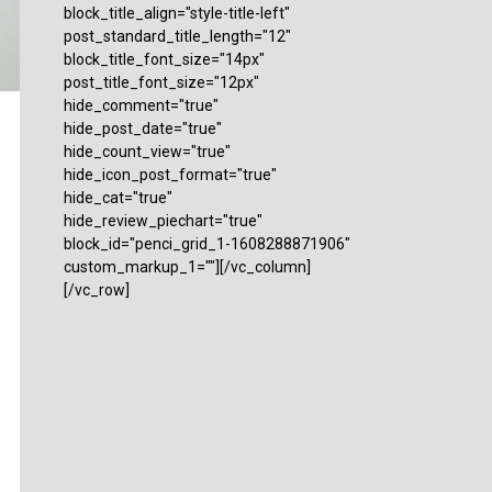
block_title_align="style-title-left"
post_standard_title_length="12"
block_title_font_size="14px"
post_title_font_size="12px"
hide_comment="true"
hide_post_date="true"
hide_count_view="true"
hide_icon_post_format="true"
hide_cat="true"
hide_review_piechart="true"
block_id="penci_grid_1-1608288871906"
custom_markup_1=""][/vc_column]
[/vc_row]