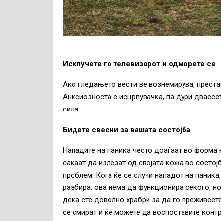
Исклучете го телевизорот и одморете се
Ако гледањето вести ве вознемирува, престан
Анксиозноста е исцрпувачка, па дури дваесет
сила.
Бидете свесни за вашата состојба
Нападите на паника често доаѓаат во форма 
сакаат да излезат од својата кожа во состој
проблем. Кога ќе се случи нападот на паника,
разбира, ова нема да функционира секого, н
дека сте доволно храбри за да го преживеете
се смират и ќе можете да воспоставите контр