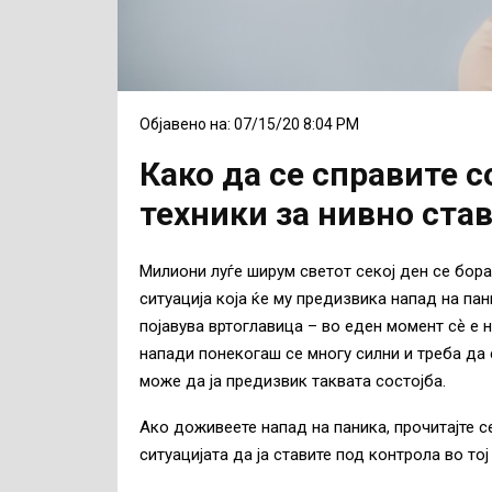
Објавено на: 07/15/20 8:04 PM
Како да се справите 
техники за нивно ста
Милиони луѓе ширум светот секој ден се бора
ситуација која ќе му предизвика напад на пан
појавува вртоглавица – во еден момент сѐ е
напади понекогаш се многу силни и треба да
може да ја предизвик таквата состојба.
Ако доживеете напад на паника, прочитајте с
ситуацијата да ја ставите под контрола во тој