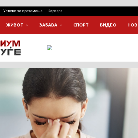
Услови за преземање
Кариера
ЖИВОТ
ЗАБАВА
СПОРТ
ВИДЕО
НОВ