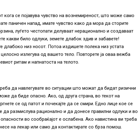
т кога се појавува чувство на вознемиреност, што може само
ате паничен напад, имате чувство како да мора да сторите
 брзина, луѓето честопати делуваат нерационално и создаваат
те какви било одлуки, земете длабок здив и забавете!
е длабоко низ носот. Потоа издишете полека низ устата
 целосно излегува од вашето тело. Повторете ја оваа вежба
евиот ритам и напнатоста на телото.
треба да навлегувате во ситуации што можат да бидат ризични
 може да биде опасно. Ако, од друга страна, во текот на
гнете се од патот и почекајте да се смири. Едно лице кое се
е да размислува рационално и да донесе правилни одлуки и во
о опасности во сообраќајот е ослабена. Ако навистина ви треба
несе на лекар или само да контактирате со брза помош.