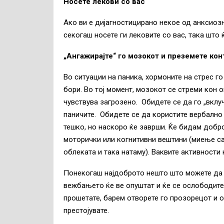
Носете лекови со вас
Ако ви е дијагностицирано некое од анксиоз
секогаш носете ги лековите со вас, така што 
„Ангажирајте“ го мозокот и преземете кон
Во ситуации на паника, хормоните на стрес г
бори. Во тој момент, мозокот се стреми кон о
чувствува загрозено. Обидете се да го „вклу
паничите. Обидете се да користите вербално
тешко, но наскоро ќе заврши. Ќе бидам добро
моторички или когнитивни вештини (миење са
облеката и така натаму). Ваквите активности
Понекогаш најдоброто нешто што можете да г
вежбањето ќе ве опуштат и ќе се ослободите 
прошетате, барем отворете го прозорецот и 
престојувате.