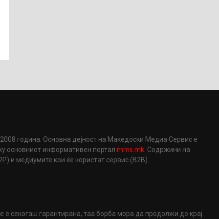
2008 година. Основна дејност на Македоски Медиа Сервис е
еку основниот информативен портал
mms.mk
. Содржини на
) и медиумите кои ќе користат сервис (B2B).
не е секогаш гарантирана, таа борба мора да продолжи до крај.