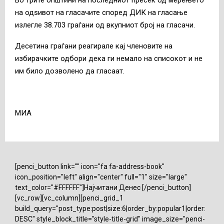
на одѕивот на гласачите според ДИК на гласање
излегле 38.703 граѓани од вкупниот број на гласачи.
Десетина граѓани реагирале кај членовите на
избирачките одбори дека ги немало на списокот и не
им било дозволено да гласаат.
МИА
[penci_button link="" icon="fa fa-address-book"
icon_position="left" align="center" full="1" size="large"
text_color="#FFFFFF"]Најчитани Денес [/penci_button]
[vc_row][vc_column][penci_grid_1
build_query="post_type:post|size:6|order_by:popular1|order:
DESC" style_block_title="style-title-grid" image_size="penci-