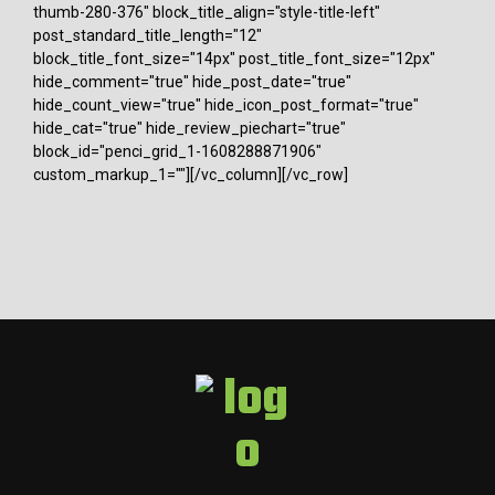
thumb-280-376" block_title_align="style-title-left"
post_standard_title_length="12"
block_title_font_size="14px" post_title_font_size="12px"
hide_comment="true" hide_post_date="true"
hide_count_view="true" hide_icon_post_format="true"
hide_cat="true" hide_review_piechart="true"
block_id="penci_grid_1-1608288871906"
custom_markup_1=""][/vc_column][/vc_row]