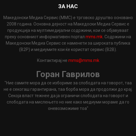
ЗА НАС
Македонски Медиа Сервис (ММС) е трговско друштво основано
2008 година. Основна дејност на Македоски Медиа Сервис е
продукција на мултимедијални содржини, кои се објавуваат
преку основниот информативен портал
mms.mk
. Содржини на
Македонски Медиа Сервис се наменети за широката публика
(B2P) и медиумите кои ќе користат сервис (B2B).
Контактирај не
mms@mms.mk
Горан Гаврилов
"Ние самите мора да се избориме за слободата на говорот, таа
не е секогаш гарантирана, таа борба мора да продолжи до крај.
Секоја власт тежнее да ја ограничи слободата на говорот и
слободата на мислењето но ние како медиуми мораме да го
оневозможиме тоа"