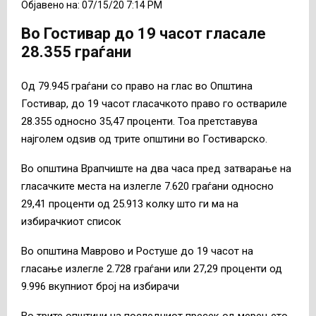
Објавено на: 07/15/20 7:14 PM
Во Гостивар до 19 часот гласале
28.355 граѓани
Од 79.945 граѓани со право на глас во Општина
Гостивар, до 19 часот гласачкото право го оствариле
28.355 односно 35,47 проценти. Тоа претставува
најголем одѕив од трите општини во Гостиварско.
Во општина Врапчиште на два часа пред затварање на
гласачките места на излегле 7.620 граѓани односно
29,41 проценти од 25.913 колку што ги ма на
избирачкиот список
Во општина Маврово и Ростуше до 19 часот на
гласање излегле 2.728 граѓани или 27,29 проценти од
9.996 вкупниот број на избирачи
Во трите општини на последниот пресек од мерењето