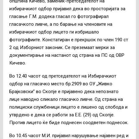
општина Кичево, заменик-претседателот на
избирачкиот одбор пријавил дека во просторијата за
гласање Г.М. додека гласал го фотографирал
гласачкото ливче, а по барање на членовите на
избирачкиот одбор лицето ги избришало
фотографиите. Констатиран е прекршок по член 190 ст
2 од Изборниот законик. Се преземаат мерки за
документирање на настанот од страна на ПС од ОВР
Кичево.
Во 12.40 часот од претседателот на Избирачкиот
одбор на гласачко место бр.2909 во ОУ „Живко
Брајковски” во Скопје е пријавено дека непознато
лице наводно сликало гласачко ливче. Од страна на
полициски службеници лицето е лишено од слобода и
утврдено е дека се работи за Е.Е. (29) од Скопје.
Против лицето ќе биде поднесен соодветен поднесок.
Во 10.45 часот М.И. пријавил нарушување најавен ред и