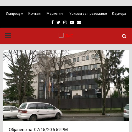
Импресум
Контакт
Маркетинг
Услови за преземање
Кариера
Facebook
Twitter
Instagram
Youtube
Email
PRIMARY
MENU
Објавено на: 07/15/20 5:59 PM