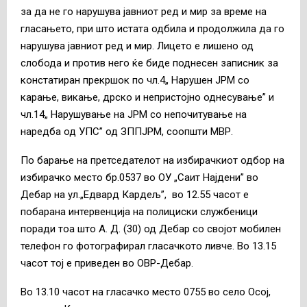
за да не го нарушува јавниот ред и мир за време на
гласањето, при што истата одбила и продолжила да го
нарушува јавниот ред и мир. Лицето е лишено од
слобода и против него ќе биде поднесен записник за
констатиран прекршок по чл.4„ Нарушен ЈРМ со
карање, викање, дрско и непристојно однесување” и
чл.14„ Нарушување на ЈРМ со непочитување на
наредба од УПС” од ЗППЈРМ, соопшти МВР.
По барање на претседателот на избирачкиот одбор на
избирачко место бр.0537 во ОУ „Саит Најдени” во
Дебар на ул.„Едвард Кардељ”, во 12.55 часот е
побарана интервенција на полициски службеници
поради тоа што А. Д. (30) од Дебар со својот мобилен
телефон го фотографирал гласачкото ливче. Во 13.15
часот тој е приведен во ОВР-Дебар.
Во 13.10 часот на гласачко место 0755 во село Осој,