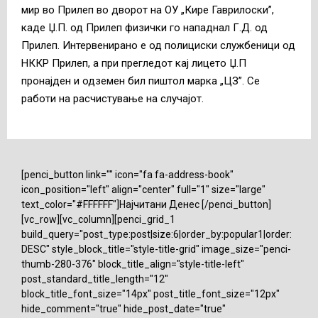
мир во Прилеп во дворот на ОУ „Кире Гаврилоски”,
каде Џ.П. од Прилеп физички го нападнал Г.Д. од
Прилеп. Интервенирано е од полициски службеници од
НККР Прилеп, а при прегледот кај лицето Џ.П
пронајден и одземен бил пиштол марка „ЦЗ”. Се
работи на расчистување на случајот.
[penci_button link="" icon="fa fa-address-book"
icon_position="left" align="center" full="1" size="large"
text_color="#FFFFFF"]Најчитани Денес [/penci_button]
[vc_row][vc_column][penci_grid_1
build_query="post_type:post|size:6|order_by:popular1|order:
DESC" style_block_title="style-title-grid" image_size="penci-
thumb-280-376" block_title_align="style-title-left"
post_standard_title_length="12"
block_title_font_size="14px" post_title_font_size="12px"
hide_comment="true" hide_post_date="true"