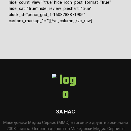
hide_count_view="true" hide_icon_post_format="true"
hide_cat="true" hide_review_piechart="true"
block_id="penci_grid_1-1608288871906"
custom_markup_1=""][/vc_column][/vc_row]
ЗА НАС
Македонски Медиа Сервис (ММС) е трговско друштво основано
2008 година. Основна дејност на Македоски Медиа Сервис е