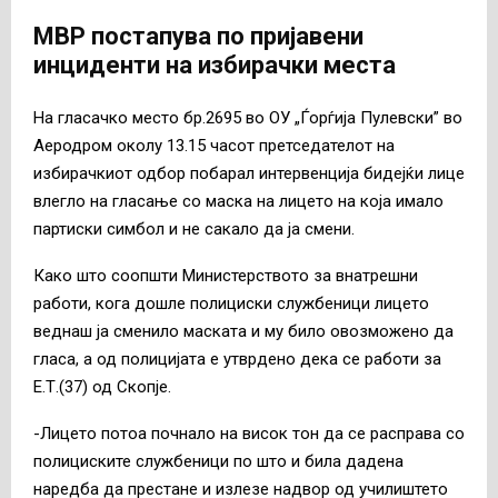
МВР постапува по пријавени
инциденти на избирачки места
На гласачко место бр.2695 во ОУ „Ѓорѓија Пулевски” во
Аеродром околу 13.15 часот претседателот на
избирачкиот одбор побарал интервенција бидејќи лице
влегло на гласање со маска на лицето на која имало
партиски симбол и не сакало да ја смени.
Како што соопшти Министерството за внатрешни
работи, кога дошле полициски службеници лицето
веднаш ја сменило маската и му било овозможено да
гласа, а од полицијата е утврдено дека се работи за
Е.Т.(37) од Скопје.
-Лицето потоа почнало на висок тон да се расправа со
полициските службеници по што и била дадена
наредба да престане и излезе надвор од училиштето