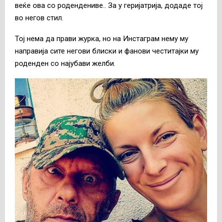
веќе ова со родендениве.. За у геријатрија, додаде тој
во негов стил.
Тој нема да прави журка, но на Инстаграм нему му
направија сите негови блиски и фанови честитајки му
роденден со најубави желби.