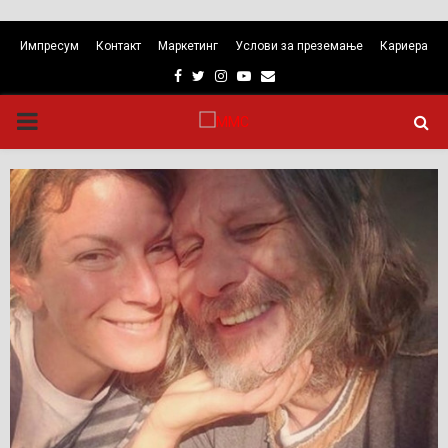
Импресум
Контакт
Маркетинг
Услови за преземање
Кариера
Facebook
Twitter
Instagram
Youtube
Email
PRIMARY
MENU