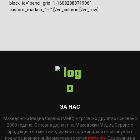
block_id="penci_grid_1-1608288871906"
custom_markup_1=""][/vc_column][/vc_row]
ЗА НАС
Македонски Медиа Сервис (ММС) е трговско друштво основано
2008 година. Основна дејност на Македоски Медиа Сервис е
продукција на мултимедијални содржини, кои се објавуваат
преку основниот информативен портал
mms.mk
. Содржини на