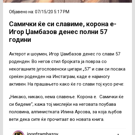
Објавено на: 07/15/20 5:17 PM
Самички ќе си славиме, корона е-
Игор Џамбазов денес полни 57
години
Актерот и шоумен, Игор Џамбазов денес го слави 57
роденден. Во негов стил бројката ја поврза со
некогашните југословенски цигари „57“ и сам си посака
среќен роденден на Инстаграм, каде е најмногу
активен. На прашањето како ќе го слави тој кусо рече:
„Никако, никако, нема славење. Корона е. Самички ќе
си бидеме“, кажа тој мислејќи на неговата поубава
половина, алпинистката Илина Арсова, за која љубов
вети дека сите ќе прочитаат во новата книга.