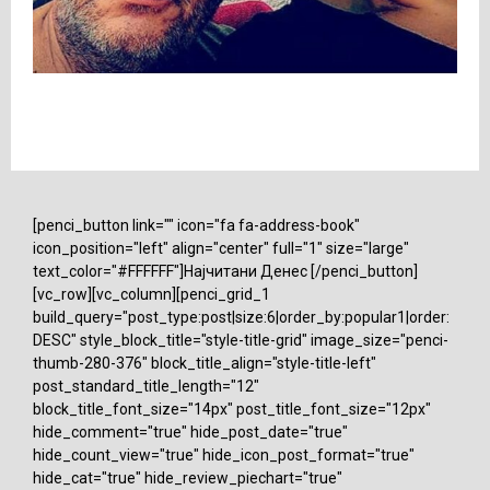
[penci_button link="" icon="fa fa-address-book"
icon_position="left" align="center" full="1" size="large"
text_color="#FFFFFF"]Најчитани Денес [/penci_button]
[vc_row][vc_column][penci_grid_1
build_query="post_type:post|size:6|order_by:popular1|order:
DESC" style_block_title="style-title-grid" image_size="penci-
thumb-280-376" block_title_align="style-title-left"
post_standard_title_length="12"
block_title_font_size="14px" post_title_font_size="12px"
hide_comment="true" hide_post_date="true"
hide_count_view="true" hide_icon_post_format="true"
hide_cat="true" hide_review_piechart="true"