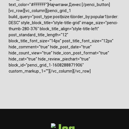
text_color="#FFFFFF"]Најчитани Денес [/penci_button]
[vc_row][vc_column][penci_grid_1
build_query="post_type:post|size:6|order_by:popular1|order:
DESC" style_block_title="style-title-grid" image_size="penci-
thumb-280-376" block_title_align="style-title-left"
post_standard_title_length="12"
block_title_font_size="14px" post_title_font_size="12px"
hide_comment="true" hide_post_date="true"
hide_count_view="true" hide_icon_post_format="true"
hide_cat="true" hide_review_piechart="true"
block_id="penci_grid_1-1608288871906"
custom_markup_1=""][/vc_column][/vc_row]