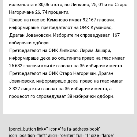
излезноста е 30,06 отсто, во Липково, 25, 01 и во Старо
Нагоричане 26, 74 проценти.
Право на глас во Куманово имаат 92.167 гласачи,
информираше претседателот на ОИК Куманово,
Драган Јовановски. Изборите ги спроведуваат 167
избирачки одбори.
Претседателот на ОИК Липково, Лирим Јашари,
информираше дека во општината право на глас имаат
25.632 гласачи кои ќе гласаат на 36 избирачки места.
Претседателот на ОИК Старо Нагоричан, Драган
Јовановски, информираше дека право на глас имаат
3.322 лица кои гласаат на 36 избирачки места, а
процесот го спроведуваат 38 избирачки одбори.
[penci_button link="" icon="fa fa-address-book"
icon_position="left" align="center" full="1" size="large"