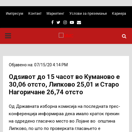
Импресум
Контакт
Маркетинг
Услови за преземање
Кариера
Facebook
Twitter
Instagram
Youtube
Email
PRIMARY
MENU
Објавено на: 07/15/20 4:14 PM
Одѕивот до 15 часот во Куманово е
30,06 отсто, Липково 25,01 и Старо
Нагоричане 26,74 отсто
Од Државната изборна комисија на последната прес-
конференција информираа дека имало краток прекин
на одредено гласачко место во Лојане во општина
Липково, по што по проверката гласањето е