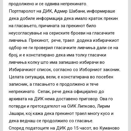
продолжено и се одвива непрекинато.
Портпаролот на ДИК, Адмир Шабани, информираше
дека добиле информација дека имало краток прекин
на гласањето, причината за прекинот било
неусогласување на сериските броеви на гласачките
ливчиња. Прекинот, рече, траел додека избирачкиот
одбор не ги проверил гласачките ливчиња дали се на
број, и е констатирано дека има толку гласачки
ливчиња колку што има запишано избирачи во
Избирачкиот список, согласно со Изборниот законик.
Целата ситуација, вели, е констатирана во посебен
записник, а гласањето е продолжено и тече
непрекинато. Сепак, рече дека официјално до
архивата на ДИК нема доставено приговор. Ова го
потврди и претседателот на ОИК Липково, Лирим
Јашари, кој кажа дека прекинот траел многу кусо и
дека веднаш се продолжило со гласање.
Според податоците на ДИК дo 15 часот, во Куманово