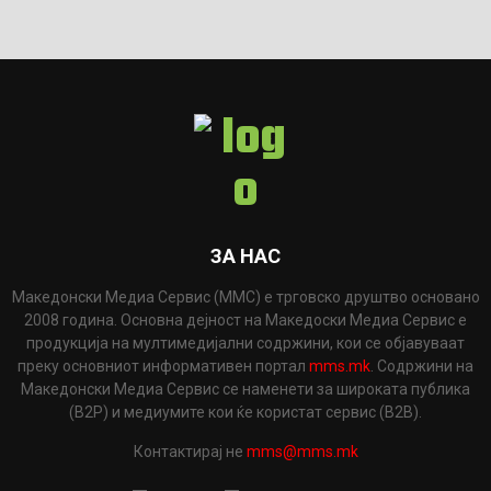
ЗА НАС
Македонски Медиа Сервис (ММС) е трговско друштво основано
2008 година. Основна дејност на Македоски Медиа Сервис е
продукција на мултимедијални содржини, кои се објавуваат
преку основниот информативен портал
mms.mk
. Содржини на
Македонски Медиа Сервис се наменети за широката публика
(B2P) и медиумите кои ќе користат сервис (B2B).
Контактирај не
mms@mms.mk