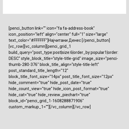
[penci_button link="" icon="fa fa-address-book"
icon_position="left" align="center" full="1" size="large"
text_color="#FFFFFF"]Најчитани Денес [/penci_button]
[vc_row][vc_column][penci_grid_1
build_query="post_type:post|size:6|order_by:popular1|order:
DESC" style_block_title="style-title-grid" image_size="penci-
thumb-280-376" block_title_align="style-title-left"
post_standard_title_length="12"
block_title_font_size="14px" post_title_font_size="12px"
hide_comment="true" hide_post_date="true"
hide_count_view="true" hide_icon_post_format="true"
hide_cat="true" hide_review_piechart="true"
block_id="penci_grid_1-1608288871906"
custom_markup_1=""][/vc_column][/vc_row]