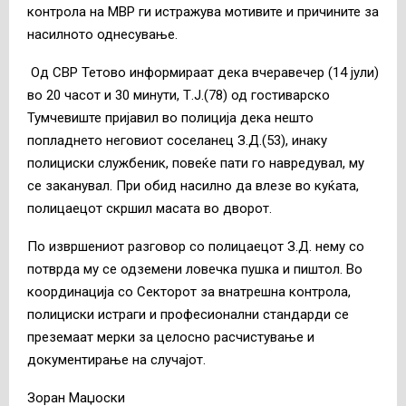
контрола на МВР ги истражува мотивите и причините за
насилното однесување.
Од СВР Тетово информираат дека вчеравечер (14 јули)
во 20 часот и 30 минути, Т.Ј.(78) од гостиварско
Тумчевиште пријавил во полиција дека нешто
попладнето неговиот соселанец З.Д.(53), инаку
полициски службеник, повеќе пати го навредувал, му
се заканувал. При обид насилно да влезе во куќата,
полицаецот скршил масата во дворот.
По извршениот разговор со полицаецот З.Д. нему со
потврда му се одземени ловечка пушка и пиштол. Во
координација со Секторот за внатрешна контрола,
полициски истраги и професионални стандарди се
преземаат мерки за целосно расчистување и
документирање на случајот.
Зоран Маџоски