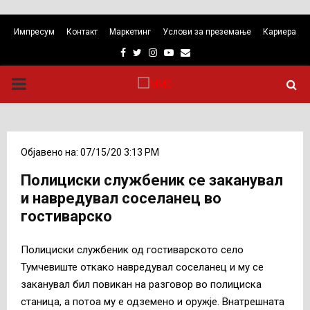
Импресум
Контакт
Маркетинг
Услови за преземање
Кариера
Facebook
Twitter
Instagram
Youtube
Email
PRIMARY
MENU
Објавено на: 07/15/20 3:13 PM
Полициски службеник се заканувал
и навредувал соселанец во
гостиварско
Полициски службеник од гостиварското село
Тумчевиште откако навредувал соселанец и му се
заканувал бил повикан на разговор во полициска
станица, а потоа му е одземено и оружје. Внатрешната