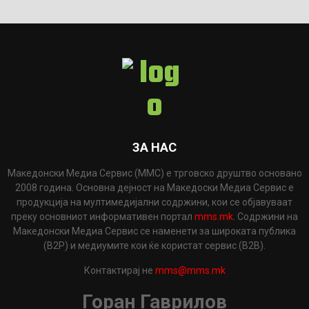
ЗА НАС
Македонски Медиа Сервис (ММС) е трговско друштво основано
2008 година. Основна дејност на Македоски Медиа Сервис е
продукција на мултимедијални содржини, кои се објавуваат
преку основниот информативен портал
mms.mk
. Содржини на
Македонски Медиа Сервис се наменети за широката публика
(B2P) и медиумите кои ќе користат сервис (B2B).
Контактирај не
mms@mms.mk
Горан Гаврилов