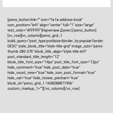
[penci_button link="" icon="fa fa-address-book"
icon_position="left" align="center" full="1" size="large"
text_color="#FFFFFF"]Најчитани Денес [/penci_button]
[vc_row][vc_column][penci_grid_1
build_query="post_type:post|size:6|order_by:popular1|order:
DESC" style_block_title="style-title-grid" image_size="penci-
thumb-280-376" block_title_align="style-title-left"
post_standard_title_length="12"
block_title_font_size="14px" post_title_font_size="12px"
hide_comment="true" hide_post_date="true"
hide_count_view="true" hide_icon_post_format="true"
hide_cat="true" hide_review_piechart="true"
block_id="penci_grid_1-1608288871906"
custom_markup_1=""][/vc_column][/vc_row]