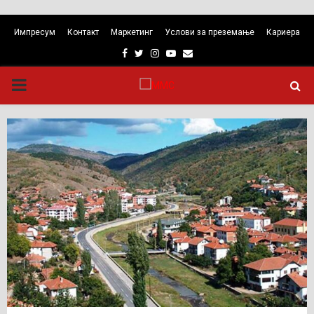
Импресум
Контакт
Маркетинг
Услови за преземање
Кариера
Facebook
Twitter
Instagram
Youtube
Email
PRIMARY
MENU