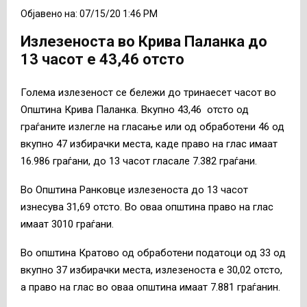
Објавено на: 07/15/20 1:46 PM
Излезеноста во Крива Паланка до
13 часот е 43,46 отсто
Голема излезеност се бележи до тринаесет часот во
Општина Крива Паланка. Вкупно 43,46 отсто од
граѓаните излегле на гласање или од обработени 46 од
вкупно 47 избирачки места, каде право на глас имаат
16.986 граѓани, до 13 часот гласале 7.382 граѓани.
Во Општина Ранковце излезеноста до 13 часот
изнесува 31,69 отсто. Во оваа општина право на глас
имаат 3010 граѓани.
Во општина Кратово од обработени податоци од 33 од
вкупно 37 избирачки места, излезеноста е 30,02 отсто,
а право на глас во оваа општина имаат 7.881 граѓанин.