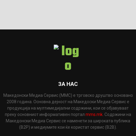
ЗА НАС
Македонски Медиа Сервис (ММС) е трговско друштво основано
2008 година. Основна дејност на Македоски Медиа Сервис е
продукција на мултимедијални содржини, кои се објавуваат
преку основниот информативен портал
mms.mk
. Содржини на
Македонски Медиа Сервис се наменети за широката публика
(B2P) и медиумите кои ќе користат сервис (B2B).