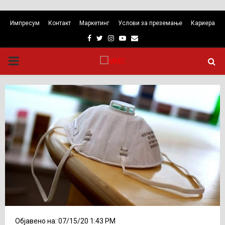
Импресум
Контакт
Маркетинг
Услови за преземање
Кариера
Facebook
Twitter
Instagram
Youtube
Email
PRIMARY
MENU
Објавено на: 07/15/20 1:43 PM