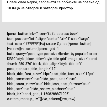
Освен оваа мерка, забранети се собирите на повеќе од
10 лица на отворен и затворен простор.
[penci_button link="" icon="fa fa-address-book"
icon_position="left" align="center" full="1" size="large"
text_color="#FFFFFF"]Најчитани Денес [/penci_button]
[vc_row][vc_column][penci_grid_1
build_query="post_type:post|size:6|order_by:popular1|order:
DESC" style_block_title="style-title-grid" image_size="penci-
thumb-280-376" block_title_align="style-title-left"
post_standard_title_length="12"
block_title_font_size="14px" post_title_font_size="12px"
hide_comment="true" hide_post_date="true"
hide_count_view="true" hide_icon_post_format="true"
hide_cat="true" hide_review_piechart="true"
block_id="penci_grid_1-1608288871906"
custom_markup_1=""][/vc_column][/vc_row]