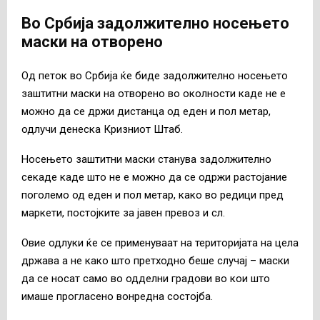
Во Србија задолжително носењето
маски на отворено
Од петок во Србија ќе биде задолжително носењето
заштитни маски на отворено во околности каде не е
можно да се држи дистанца од еден и пол метар,
одлучи денеска Кризниот Штаб.
Носењето заштитни маски станува задолжително
секаде каде што не е можно да се одржи растојание
поголемо од еден и пол метар, како во редици пред
маркети, постојките за јавен превоз и сл.
Овие одлуки ќе се применуваат на територијата на цела
држава а не како што претходно беше случај – маски
да се носат само во одделни градови во кои што
имаше прогласено вонредна состојба.