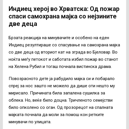
Индиец херој во Хрватска: Од пожар
спаси самохрана мајка со нејзините
две деца
Брзата реакција на минувачите и особено на еден
Индиец резултираше со спасување на самохрана мајка
со две деца од вториот кат на зграда во Бјеловар. Во
ноќта меѓу петокот и саботата избил пожар во станот
на Хелена Рубил и тогаш почнала вистинска драма.
Повозрасното дете ја рабудило мајка си и побарало
спреј за нос зашто не можело да дише оти нешто му
мирисало. Причината била запалена сушилка за
облека. Но, веќе било доцна. Тричленото семејстви
било опколено со оган. Од прозорецот на спалната
мајката почнала да моли за помош кон ретките
минувачи по улицата.