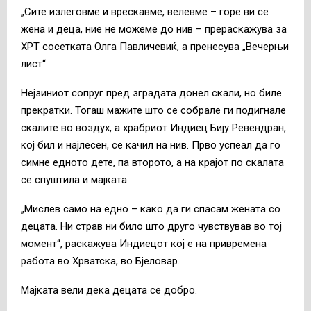
„Сите излеговме и врескавме, велевме – горе ви се
жена и деца, ние не можеме до нив – прераскажува за
ХРТ сосетката Олга Павличевиќ, а пренесува „Вечерњи
лист“.
Нејзиниот сопруг пред зградата донел скали, но биле
прекратки. Тогаш мажите што се собрале ги подигнале
скалите во воздух, а храбриот Индиец Бију Ревендран,
кој бил и најлесен, се качил на нив. Прво успеал да го
симне едното дете, па второто, а на крајот по скалата
се спуштила и мајката.
„Мислев само на едно – како да ги спасам жената со
децата. Ни страв ни било што друго чувствував во тој
момент“, раскажува Индиецот кој е на привремена
работа во Хрватска, во Бјеловар.
Мајката вели дека децата се добро.