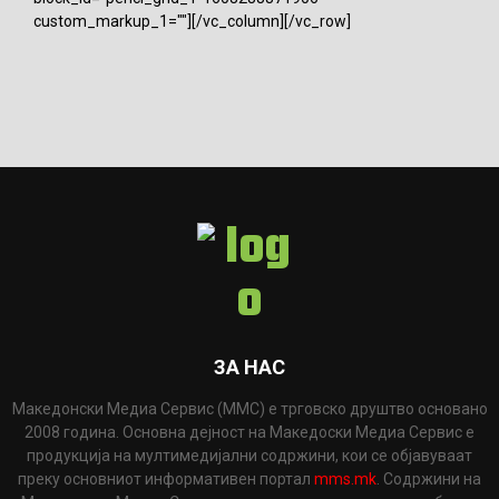
custom_markup_1=""][/vc_column][/vc_row]
ЗА НАС
Македонски Медиа Сервис (ММС) е трговско друштво основано
2008 година. Основна дејност на Македоски Медиа Сервис е
продукција на мултимедијални содржини, кои се објавуваат
преку основниот информативен портал
mms.mk
. Содржини на