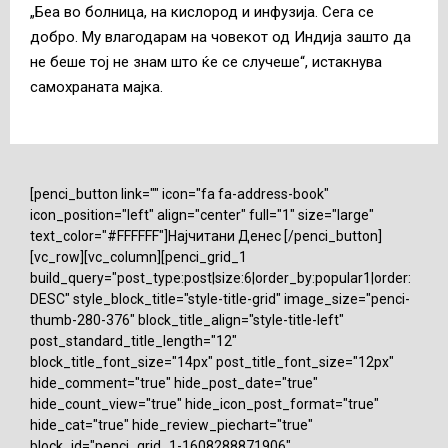
„Беа во болница, на кислород и инфузија. Сега се
добро. Му влагодарам на човекот од Индија зашто да
не беше тој не знам што ќе се случеше“, истакнува
самохраната мајка.
[penci_button link="" icon="fa fa-address-book"
icon_position="left" align="center" full="1" size="large"
text_color="#FFFFFF"]Најчитани Денес [/penci_button]
[vc_row][vc_column][penci_grid_1
build_query="post_type:post|size:6|order_by:popular1|order:
DESC" style_block_title="style-title-grid" image_size="penci-
thumb-280-376" block_title_align="style-title-left"
post_standard_title_length="12"
block_title_font_size="14px" post_title_font_size="12px"
hide_comment="true" hide_post_date="true"
hide_count_view="true" hide_icon_post_format="true"
hide_cat="true" hide_review_piechart="true"
block_id="penci_grid_1-1608288871906"