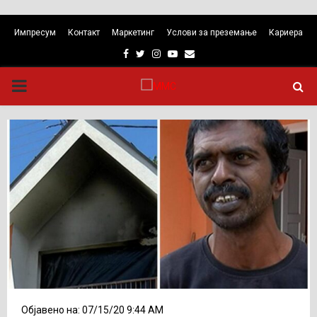
Импресум
Контакт
Маркетинг
Услови за преземање
Кариера
Facebook
Twitter
Instagram
Youtube
Email
PRIMARY
MENU
Објавено на: 07/15/20 9:44 AM