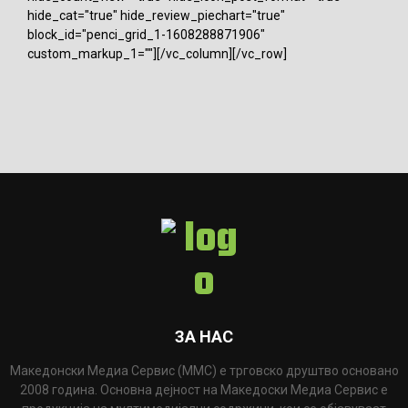
hide_cat="true" hide_review_piechart="true"
block_id="penci_grid_1-1608288871906"
custom_markup_1=""][/vc_column][/vc_row]
ЗА НАС
Македонски Медиа Сервис (ММС) е трговско друштво основано
2008 година. Основна дејност на Македоски Медиа Сервис е