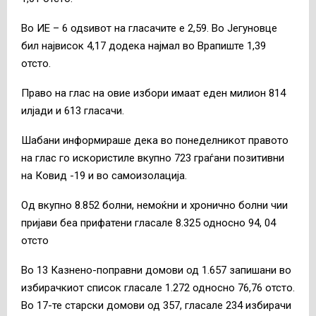
Во ИЕ – 6 одѕивот на гласачите е 2,59. Во Јегуновце
бил највисок 4,17 додека најмал во Врапиште 1,39
отсто.
Право на глас на овие избори имаат еден милион 814
илјади и 613 гласачи.
Шабани информираше дека во понеделникот правото
на глас го искористиле вкупно 723 граѓани позитивни
на Ковид -19 и во самоизолација.
Од вкупно 8.852 болни, немоќни и хронично болни чии
пријави беа прифатени гласале 8.325 односно 94, 04
отсто
Во 13 Казнено-поправни домови од 1.657 запишани во
избирачкиот список гласале 1.272 односно 76,76 отсто.
Во 17-те старски домови од 357, гласале 234 избирачи