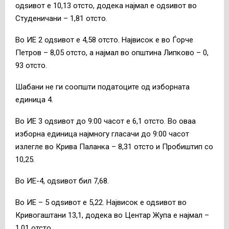
одѕивот е 10,13 отсто, додека најмал е одѕивот во
Студеничани – 1,81 отсто.
Во ИЕ 2 одѕивот е 4,58 отсто. Највисок е во Ѓорче
Петров – 8,05 отсто, а најмал во општина Липково – 0,
93 отсто.
Шабани не ги соопшти податоците од изборната
единица 4.
Во ИЕ 3 одѕивот до 9:00 часот е 6,1 отсто. Во оваа
изборна единица најмногу гласачи до 9:00 часот
излегле во Крива Паланка – 8,31 отсто и Пробиштип со
10,25.
Во ИЕ-4, одѕивот бил 7,68.
Во ИЕ – 5 одѕивот е 5,22. Највисок е одѕивот во
Кривогаштани 13,1, додека во Центар Жупа е најмал –
1,01 отсто.