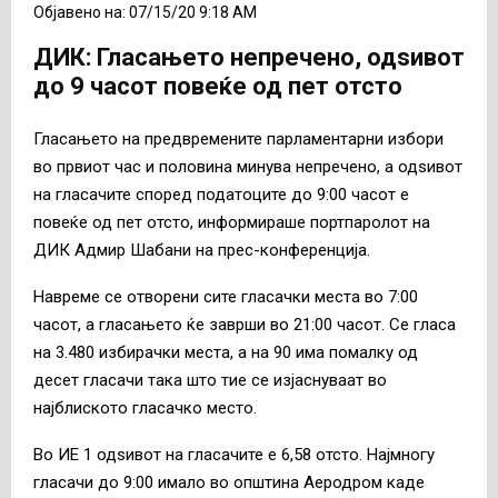
Објавено на: 07/15/20 9:18 AM
ДИК: Гласањето непречено, одѕивот
до 9 часот повеќе од пет отсто
Гласањето на предвремените парламентарни избори
во првиот час и половина минува непречено, а одѕивот
на гласачите според податоците до 9:00 часот е
повеќе од пет отсто, информираше портпаролот на
ДИК Адмир Шабани на прес-конференција.
Навреме се отворени сите гласачки места во 7:00
часот, а гласањето ќе заврши во 21:00 часот. Се гласа
на 3.480 избирачки места, а на 90 има помалку од
десет гласачи така што тие се изјаснуваат во
најблиското гласачко место.
Во ИЕ 1 одѕивот на гласачите е 6,58 отсто. Најмногу
гласачи до 9:00 имало во општина Аеродром каде