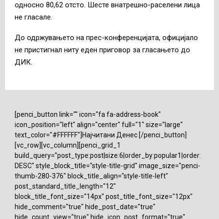
односно 80,62 отсто. Шесте внатрешно-раселени лица
не гласале.
До одржувањето на прес-конференцијата, официјало
не пристигнал ниту еден приговор за гласањето до
ДИК.
[penci_button link="" icon="fa fa-address-book"
icon_position="left" align="center" full="1" size="large"
text_color="#FFFFFF"]Најчитани Денес [/penci_button]
[vc_row][vc_column][penci_grid_1
build_query="post_type:post|size:6|order_by:popular1|order:
DESC" style_block_title="style-title-grid" image_size="penci-
thumb-280-376" block_title_align="style-title-left"
post_standard_title_length="12"
block_title_font_size="14px" post_title_font_size="12px"
hide_comment="true" hide_post_date="true"
hide_count_view="true" hide_icon_post_format="true"