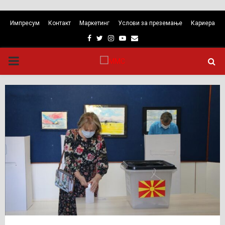
Импресум
Контакт
Маркетинг
Услови за преземање
Кариера
Facebook
Twitter
Instagram
Youtube
Email
PRIMARY
MENU