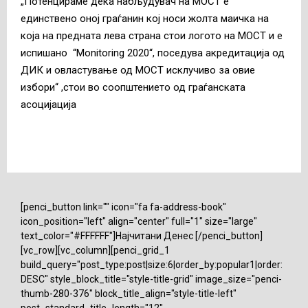
„Потенцираме дека набљудувач на МОСТ е
единствено оној граѓанин кој носи жолта маичка на
која на предната лева страна стои логото на МОСТ и е
испишано “Monitoring 2020“, поседува акредитација од
ДИК и овластување од МОСТ исклучиво за овие
избори“ ,стои во соопштението од граѓанската
асоцијација
[penci_button link="" icon="fa fa-address-book"
icon_position="left" align="center" full="1" size="large"
text_color="#FFFFFF"]Најчитани Денес [/penci_button]
[vc_row][vc_column][penci_grid_1
build_query="post_type:post|size:6|order_by:popular1|order:
DESC" style_block_title="style-title-grid" image_size="penci-
thumb-280-376" block_title_align="style-title-left"