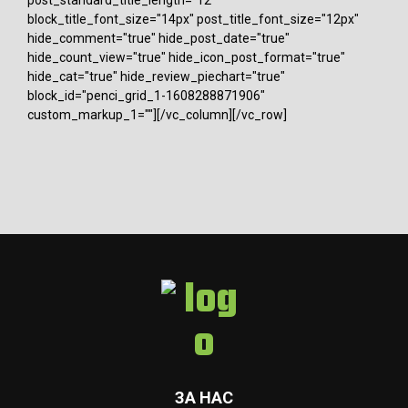
post_standard_title_length="12"
block_title_font_size="14px" post_title_font_size="12px"
hide_comment="true" hide_post_date="true"
hide_count_view="true" hide_icon_post_format="true"
hide_cat="true" hide_review_piechart="true"
block_id="penci_grid_1-1608288871906"
custom_markup_1=""][/vc_column][/vc_row]
ЗА НАС