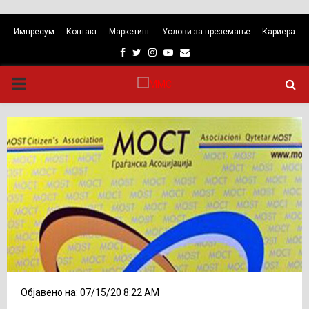
Импресум
Контакт
Маркетинг
Услови за преземање
Кариера
Facebook
Twitter
Instagram
Youtube
Email
PRIMARY
MENU
Објавено на: 07/15/20 8:22 AM