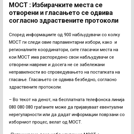
МОСТ : Избирачките места се
отворени и гласањето се одвива
согласно здраствените протоколи
Според информациите од 900 набљудувачи со колку
МОСТ ги следи овие парламентарни избори, како и
регионалните координатори, сите гласачки места на
кои МОСТ има распоредено свои набљудувачи се
отворени навреме и досега не се забележани
неправилности во спроведувањето на постапката на
гласање. Гласањето се одвива безбедно, согласно
здраствените протоколи.
– Во текот на денот, на бесплатната телефонска линија
080 080 080 граѓаните може да пријавуваат евентуални
нерегуларности или да дадат информации поврзани со
изборниот процес, велат од МОСТ.