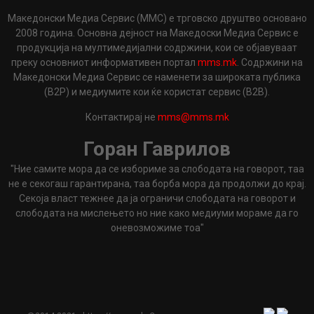
Македонски Медиа Сервис (ММС) е трговско друштво основано
2008 година. Основна дејност на Македоски Медиа Сервис е
продукција на мултимедијални содржини, кои се објавуваат
преку основниот информативен портал
mms.mk
. Содржини на
Македонски Медиа Сервис се наменети за широката публика
(B2P) и медиумите кои ќе користат сервис (B2B).
Контактирај не
mms@mms.mk
Горан Гаврилов
"Ние самите мора да се избориме за слободата на говорот, таа
не е секогаш гарантирана, таа борба мора да продолжи до крај.
Секоја власт тежнее да ја ограничи слободата на говорот и
слободата на мислењето но ние како медиуми мораме да го
оневозможиме тоа"