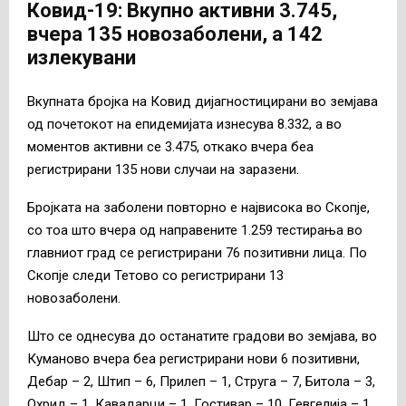
Ковид-19: Вкупно активни 3.745,
вчера 135 новозаболени, а 142
излекувани
Вкупната бројка на Ковид дијагностицирани во земјава
од почетокот на епидемијата изнесува 8.332, а во
моментов активни се 3.475, откако вчера беа
регистрирани 135 нови случаи на заразени.
Бројката на заболени повторно е највисока во Скопје,
со тоа што вчера од направените 1.259 тестирања во
главниот град се регистрирани 76 позитивни лица. По
Скопје следи Тетово со регистрирани 13
новозаболени.
Што се однесува до останатите градови во земјава, во
Куманово вчера беа регистрирани нови 6 позитивни,
Дебар – 2, Штип – 6, Прилеп – 1, Струга – 7, Битола – 3,
Охрид – 1, Кавадарци – 1, Гостивар – 10, Гевгелија – 1,