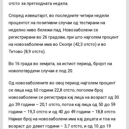
отсто за претходната недела.
Според извештајот, во последните четири недели
процентот на позитивни случаи од тестирани на
неделно ниво бележи пад. Новозаболени се
регистрирани во 26 градови, при што најголем процент
на новозаболени има во Скопје (42,3 отсто) и во
Тетово (8,9 отсто).
Во 16 града во земјата, за истиот период, бројот на
новопотврдени случаи е под 20.
Од новозаболените во овој период најголем процент
се лица над 60 години 22,8 отсто, поголем број
новозаболени се регистрира кај лица на возраст од 30
до 39 години – 20,1 отсто, потоа кај лица од 50 до 59
години – 19,3 отсто и од 40 до 49 години – 18,8 отсто.
Најмал број на новозаболени има кај децата и тоа на
возраст до девет години – 3,7 отсто, и од 10 до 19