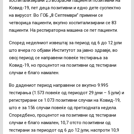
хоспитализирани 25 возрасни пациенти позитивни на
Ковид-19, пет деца позитивни и едно дете суспектно
на вирусот. Во ГОБ „8 Септември” примени се
четворица пациенти, вкупно хоспитализирани се 83
пациенти. На респираторна машина се пет пациенти.
Според неделниот извештај за период од 6 до 12 јули
што вчера го објави Институтот за јавно здравје, во
овој период се направени повеќе тестирања за
Ковид-19, но процентот на позитивни од тестирани
случаи е благо намален.
Во дадениот период направени се вкупно 9.995
тестирања (1.573 повеќе од периодот 29 јуни – 5 јули) и
регистрирани се 1.073 позитивни случаи на Ковид-19,
што е за 156 случаи повеќе од претходната недела.
Споредбено, процентот на позитивни од тестирани
случаи е благо намален, 10,7 отсто позитивни од
тестирани за периодот од 6 до 12 јули, наспроти 10,9