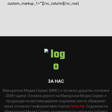
custom_markup_1=""][/vc_column][/vc_row]
ЗА НАС
Македонски Медиа Сервис (ММС) е трговско друштво основано
2008 година. Основна дејност на Македоски Медиа Сервис е
продукција на мултимедијални содржини, кои се објавуваат
преку основниот информативен портал
mms.mk
. Содржини на
Македонски Медиа Сервис се наменети за широката публика