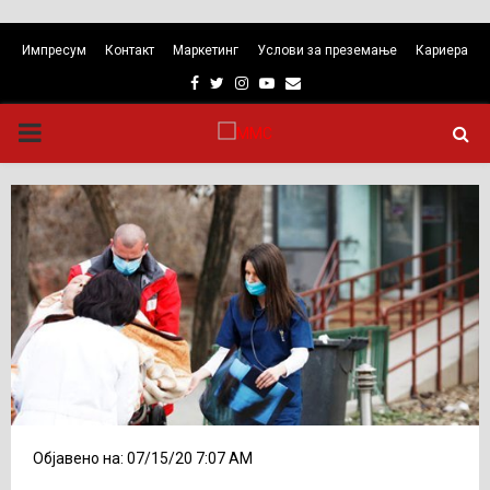
Импресум
Контакт
Маркетинг
Услови за преземање
Кариера
Facebook
Twitter
Instagram
Youtube
Email
PRIMARY
MENU
Објавено на: 07/15/20 7:07 AM