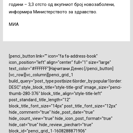
години – 3,3 отсто од вкупниот број новозаболени,
информира Министерството за здравство.
МИА
[penci_button link="" icon="fa fa-address-book"
icon_position="left" align="center" full="1" size="large"
text_color="#FFFFFF"]Најчитани Денес [/penci_button]
[vc_row][vc_column][penci_grid_1
build_query="post_type:post|size:6|order_by:popular1|order:
DESC" style_block_title="style-title-grid" image_size="penci-
thumb-280-376" block_title_align="style-title-left"
post_standard_title_length="12"
block_title_font_size="14px" post_title_font_size="12px"
hide_comment="true" hide_post_date="true"
hide_count_view="true" hide_icon_post_format="true"
hide_cat="true" hide_review_piechart="true"
block_id="penci_grid_1-1608288871906"