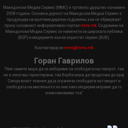
Македонски Медиа Сервис (ММС) е трговско друштво основано
2008 година. Основна дејност на Македоски Медиа Сервис е
продукција на мултимедијални содржини, кои се објавуваат
преку основниот информативен портал
mms.mk
. Содржини на
Македонски Медиа Сервис се наменети за широката публика
(B2P) и медиумите кои ќе користат сервис (B2B).
Контактирај не
mms@mms.mk
Горан Гаврилов
"Ние самите мора да се избориме за слободата на говорот, таа
не е секогаш гарантирана, таа борба мора да продолжи до крај.
Секоја власт тежнее да ја ограничи слободата на говорот и
слободата на мислењето но ние како медиуми мораме да го
оневозможиме тоа"