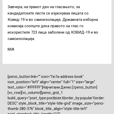
Завчера, на првиот ден на гласањето, за
кандидатските листи се изјаснуваа лицата со
Ковид-19 и во самоизолација. Државната изборна
комисија соопшти дека правото на глас го
искористиле 723 лица заболени од КОВИД-19 и во
самоизолација.
MIA
[penci_button link="" icon="fa fa-address-book"
icon_position="left" align="center" full="1" size="large"
text_color="#FFFFFF"]Најчитани Денес [/penci_button]
[vc_row][vc_column][penci_grid_1
build_query="post_type:post|size:6|order_by:popular1|order:
DESC" style_block_title="style-title-grid" image_size="penci-
thumb-280-376" block_title_align="style-title-left"
post_standard_title_length="12"