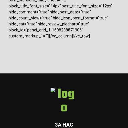
block_title_font_size="14px" post_title_font_size="12px"
hide_comment="true" hide_post_date="true"
hide_count_view="true" hide_icon_post_format="true"
hide_cat="true" hide_review_piechart="true"
block_id="penci_grid_1-1608288871906"
custom_markup_1=""][/vc_column][/vc_row]
ЗА НАС