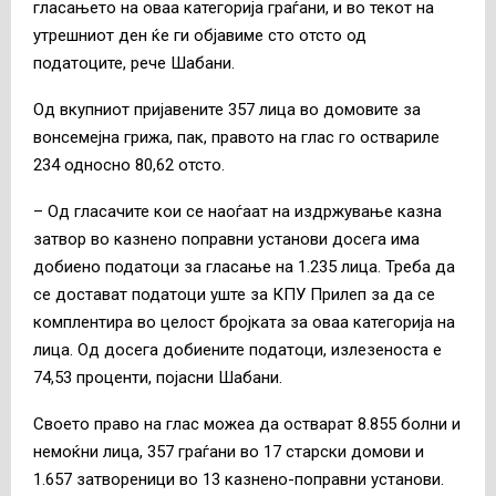
гласањето на оваа категорија граѓани, и во текот на
утрешниот ден ќе ги објавиме сто отсто од
податоците, рече Шабани.
Од вкупниот пријавените 357 лица во домовите за
вонсемејна грижа, пак, правото на глас го оствариле
234 односно 80,62 отсто.
– Од гласачите кои се наоѓаат на издржување казна
затвор во казнено поправни установи досега има
добиено податоци за гласање на 1.235 лица. Треба да
се достават податоци уште за КПУ Прилеп за да се
комплентира во целост бројката за оваа категорија на
лица. Од досега добиените податоци, излезеноста е
74,53 проценти, појасни Шабани.
Своето право на глас можеа да остварат 8.855 болни и
немоќни лица, 357 граѓани во 17 старски домови и
1.657 затвореници во 13 казнено-поправни установи.