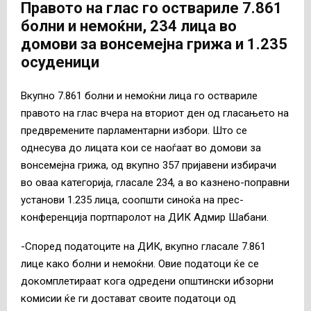
Правото на глас го оствариле 7.861
болни и немоќни, 234 лица во
домови за вонсемејна грижа и 1.235
осуденици
Вкупно 7.861 болни и немоќни лица го оствариле
правото на глас вчера на вториот ден од гласањето на
предвремените парламентарни избори. Што се
однесува до лицата кои се наоѓаат во домови за
вонсемејна грижа, од вкупно 357 пријавени избирачи
во оваа категорија, гласале 234, а во казнено-поправни
установи 1.235 лица, соопшти синоќа на прес-
конференција портпаролот на ДИК Адмир Шабани.
-Според податоците на ДИК, вкупно гласале 7.861
лице како болни и немоќни. Овие податоци ќе се
докомплетираат кога одредени општински ибзорни
комисии ќе ги достават своите податоци од