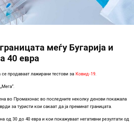
границата меѓу Бугарија и
а 40 евра
ра се продаваат лажирани тестови за
Ковид-19
.
„Мега“.
ена во Промахонас во последните неколку денови покажала
врди за туристи кои сакаат да ја преминат границата.
на од 30 до 40 евра и кои покажуваат негативни резултати од