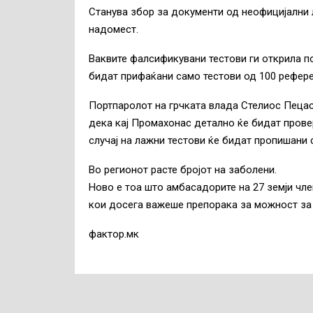
Станува збор за документи од неофицијални 
надомест.
Ваквите фалсификувани тестови ги открила по
бидат прифаќани само тестови од 100 рефере
Портпаролот на грчката влада Стелиос Пецас 
дека кај Промахонас детално ќе бидат прове
случај на лажни тестови ќе бидат пропишани 
Во регионот расте бројот на заболени.
Ново е тоа што амбасадорите на 27 земји член
кои досега важеше препорака за можност за
фактор.мк