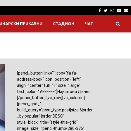
Facebook
Twitter
Instagra
Yout
E
ИНАРСКИ ПРИКАЗНИ
СТАДИОН
ЧАТ
[penci_button link="" icon="fa fa-
address-book" icon_position="left"
align="center" full="1" size="large"
text_color="#FFFFFF"]Најчитани Денес
[/penci_button] [vc_row][vc_column]
[penci_grid_1
build_query="post_type:post|size:6|order
_by:popular1|order:DESC"
style_block_title="style-title-grid"
image_size="penci-thumb-280-376"