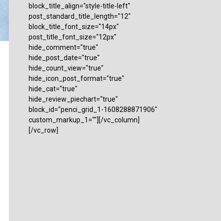
block_title_align="style-title-left"
post_standard_title_length="12"
block_title_font_size="14px"
post_title_font_size="12px"
hide_comment="true"
hide_post_date="true"
hide_count_view="true"
hide_icon_post_format="true"
hide_cat="true"
hide_review_piechart="true"
block_id="penci_grid_1-1608288871906"
custom_markup_1=""][/vc_column]
[/vc_row]