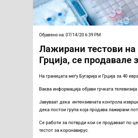
Објавено на: 07/14/20 6:39 PM
Лажирани тестови на 
Грција, се продавале з
На границата меѓу Бугарија и Грција за 40 ев
Ваква информација објави грчката телевизија 
Јавуваат дека интензивната контрола изврш
дека постои група која продава лажирани пот
Се работи за потврди кои се продаваат по це
тестот за коронавирус.