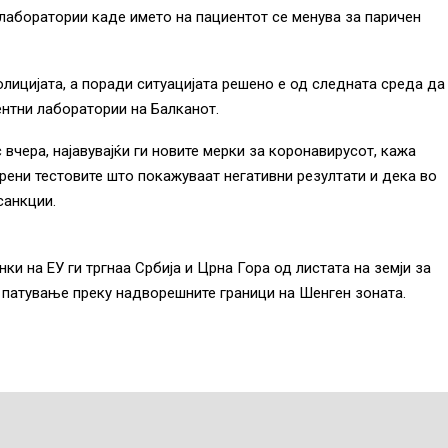
лаборатории каде името на пациентот се менува за паричен
лицијата, а поради ситуацијата решено е од следната среда да
нтни лаборатории на Балканот.
вчера, најавувајќи ги новите мерки за коронавирусот, кажа
рени тестовите што покажуваат негативни резултати и дека во
санкции.
ки на ЕУ ги тргнаа Србија и Црна Гора од листата на земји за
 патување преку надворешните граници на Шенген зоната.