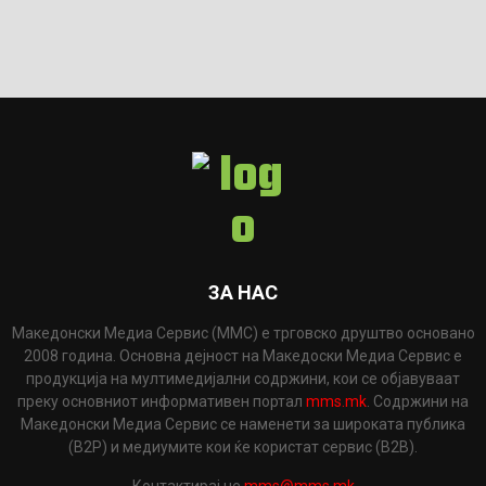
ЗА НАС
Македонски Медиа Сервис (ММС) е трговско друштво основано
2008 година. Основна дејност на Македоски Медиа Сервис е
продукција на мултимедијални содржини, кои се објавуваат
преку основниот информативен портал
mms.mk
. Содржини на
Македонски Медиа Сервис се наменети за широката публика
(B2P) и медиумите кои ќе користат сервис (B2B).