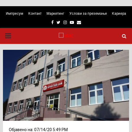
Импресум
Контакт
Маркетинг
Услови за преземање
Кариера
Facebook
Twitter
Instagram
Youtube
Email
PRIMARY
MENU
Објавено на: 07/14/20 5:49 PM