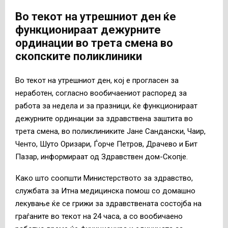
Во текот на утрешниот ден ќе
функционираат дежурните
ординации во трета смена во
скопските поликлиники
Во текот на утрешниот ден, кој е прогласен за
неработен, согласно вообичаениот распоред за
работа за недела и за празници, ќе функционираат
дежурните ординации за здравствена заштита во
трета смена, во поликлиниките Јане Сандански, Чаир,
Ченто, Шуто Оризари, Ѓорче Петров, Драчево и Бит
Пазар, информираат од Здравствен дом-Скопје.
Како што соопшти Министерството за здравство,
службата за Итна медицинска помош со домашно
лекување ќе се грижи за здравствената состојба на
граѓаните во текот на 24 часа, а со вообичаено