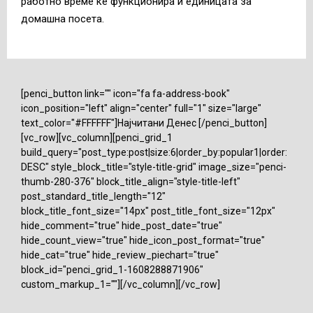
работно време ќе функционира и единицата за
домашна посета.
[penci_button link="" icon="fa fa-address-book"
icon_position="left" align="center" full="1" size="large"
text_color="#FFFFFF"]Најчитани Денес [/penci_button]
[vc_row][vc_column][penci_grid_1
build_query="post_type:post|size:6|order_by:popular1|order:
DESC" style_block_title="style-title-grid" image_size="penci-
thumb-280-376" block_title_align="style-title-left"
post_standard_title_length="12"
block_title_font_size="14px" post_title_font_size="12px"
hide_comment="true" hide_post_date="true"
hide_count_view="true" hide_icon_post_format="true"
hide_cat="true" hide_review_piechart="true"
block_id="penci_grid_1-1608288871906"
custom_markup_1=""][/vc_column][/vc_row]