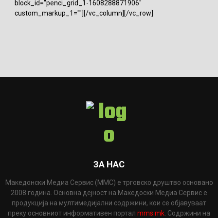
block_id="penci_grid_1-1608288871906"
custom_markup_1=""][/vc_column][/vc_row]
ЗА НАС
Македонски Медиа Сервис (ММС) е трговско друштво основано
2008 година. Основна дејност на Македоски Медиа Сервис е
продукција на мултимедијални содржини, кои се објавуваат
преку основниот информативен портал
mms.mk
. Содржини на