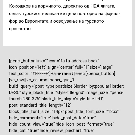
Кокошков на кормилото, директно од НБА лигата,
сепак турскиот великан ќе цели повторно на фајнал-
фор во Евролигата и освојување на турското
првенство.
[penci_button link="" icon="fa fa-address-book"
icon_position="left" align="center" full="1" size="large"
text_color="#FFFFFF"]Најчитани Денес [/penci_button]
[vc_row][vc_column][penci_grid_1
build_query="post_type:post|size:6|order_by:popular1|order:
DESC" style_block_title="style-title-grid" image_size="penci-
thumb-280-376" block_title_align="style-title-left"
post_standard_title_length="12"
block_title_font_size="14px" post_title_font_size="12px"
hide_comment="true" hide_post_date="true"
hide_count_view="true" hide_icon_post_format="true"
hide_cat="true" hide_review_piechart="true"