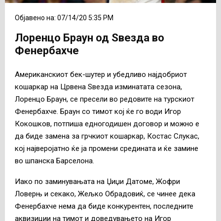
Објавено на: 07/14/20 5:35 PM
Лоренцо Браун од Ѕвезда во
Фенербахче
Американскиот бек-шутер и убедливо најдобриот
кошаркар на Црвена Ѕвезда изминатата сезона,
Лоренцо Браун, се пресели во редовите на турскиот
Фенербахче. Браун со тимот кој ќе го води Игор
Кокошков, потпиша едногодишен договор и можно е
да биде замена за грчкиот кошаркар, Костас Слукас,
кој најверојатно ќе ја промени средината и ќе замине
во шпанска Барселона.
Иако по заминувањата на Џиџи Датоме, Жофри
Ловерњ и секако, Жељко Обрадовиќ, се чинее дека
Фенербахче нема да биде конкурентен, последните
аквизиции на тимот и доведувањето на Игор