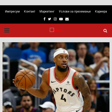
Импресум
Контакт
Маркетинг
Услови за преземање
Кариера
Facebook
Twitter
Instagram
Youtube
Email
PRIMARY
MENU