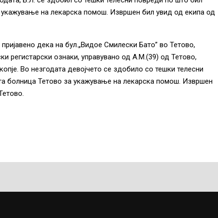
одата, Б.Л. се здобил со тешки телесни повреди по што бил
 укажување на лекарска помош. Извршен бил увид од екипа од
 пријавено дека на бул.„Видое Смилески Бато” во Тетово,
ки регистарски ознаки, управувано од А.М.(39) од Тетово,
опје. Во незгодата девојчето се здобило со тешки телесни
та болница Тетово за укажување на лекарска помош. Извршен
Тетово.