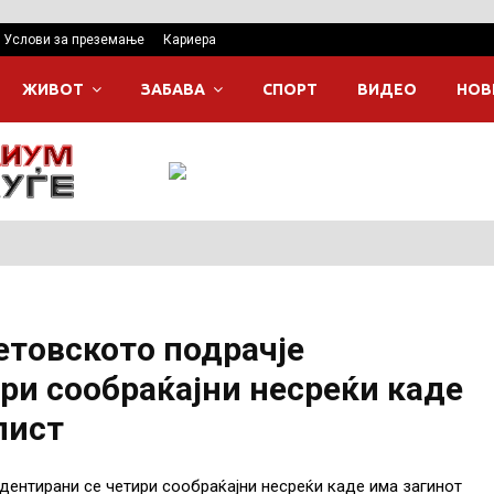
Услови за преземање
Кариера
ЖИВОТ
ЗАБАВА
СПОРТ
ВИДЕО
НОВ
тетовското подрачје
ри сообраќајни несреќи каде
лист
дентирани се четири сообраќајни несреќи каде има загинот