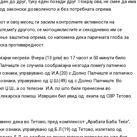
ден до друг, туку еден позади друг. Покрај ова, не смее да има
од законски дозволеното и без потребната опрема.
от и овој месец ги засили контролните активности на
ште
,
меѓу другото, се мотоциклистите и секојдневно им се
тење заштитна опрема, со напомена дека паричната глоба за
рска противвредност.
ќајни несреќи.
Вчера (13 јули) во 17 часот и 50 минути било
 Палчиште се случила сообраќајна незгода помеѓу патничко
и ознаки, управувано од И.А.(20) с.Долно Палчиште и патничко
 ознаки, управувано од Џ.Ш.(49) од с.Долно Палчиште. Во
л Џ.Ш., а со телесни И.А. по што биле пренесени во
 лекарска помош. Извршен бил увид од екипа од СВР Тетово.
јавено дека во Тетово, пред комплексот „Арабати Баба Теќе”,
и ознаки, управувано од Б.Л.(19) од Тетово, излетало од