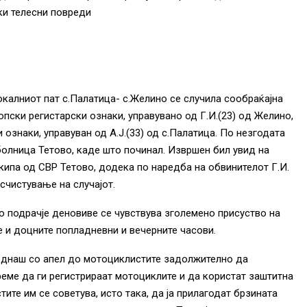
ки телесни повреди
окалниот пат с.Палатица- с.Желино се случила сообраќајна
опски регистарски ознаки, управувано од Г.И.(23) oд Желино,
 ознаки, управуван од А.Ј.(33) од с.Палатица. По незгодата
олница Тетово, каде што починал. Извршен бил увид на
кипа од СВР Тетово, додека по наредба на обвинителот Г.И.
счистување на случајот.
 подрачје деновиве се чувствува зголемено присуство на
е и доцните попладневни и вечерните часови.
еднаш со апел до мотоциклистите задолжително да
еме да ги регистрираат мотоциклите и да користат заштитна
ите им се советува, исто така, да ја прилагодат брзината