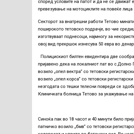
според условите на патот и да не се движат е
превезување на мотоциклите на повеќе лица 
Секторот за внатрешни работи Тетово минати
поширокото тетовско подрачје, во чие среди
изготвуваат поднесоци, најмногу за некорис
овој вид прекршок изнесува 50 евра во дена
Полицискиот билтен евидентира две сообра
пријавено дека на локалниот пат во с.Долно
возило „опел вектра” со тетовски регистарск
возило „опел корса” со тетовски регистарски
незгодата со тешки телесни повреди се здоби
Клиничката болница Тетово за укажување на
Синоќа пак
во 18 часот и 40 минути било при
патничко возило „бмв” со тетовски регистарск