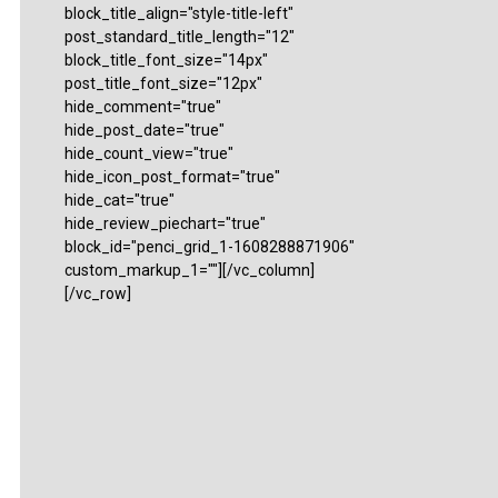
block_title_align="style-title-left"
post_standard_title_length="12"
block_title_font_size="14px"
post_title_font_size="12px"
hide_comment="true"
hide_post_date="true"
hide_count_view="true"
hide_icon_post_format="true"
hide_cat="true"
hide_review_piechart="true"
block_id="penci_grid_1-1608288871906"
custom_markup_1=""][/vc_column]
[/vc_row]