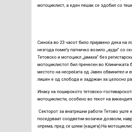
мотоциклист, а еден пешак се здобил со теш
Синоќа
во 23 часот било пријавено дека на л
незгода помеѓу патничко возило „ауди” со ск
Тетовско и мотоцикл „јамаха” без регистарски
мотоциклистот бил пренесен во Клиничката б
местото на несреќата од Јавен обвинител и е
лишен е од слобода и задржан за целосно ра
Инаку
на
поширокото тетовско-гостиварското
мотоциклисти, особено во текот на викендит
Секторот за внатрешни работи Тетово уште 
поседуваат соодветни возачки дозволи, навр
опрема, пред се шлем (кацига).На мотоциклист