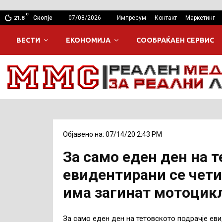
C
Скопје
07/08/2026
Импресум
Контакт
Маркетинг
21.8
ВЕСТИ
ЕКОНОМИЈА
СООБРАЌАЕН СЕРВИС
Објавено на: 07/14/20 2:43 PM
За само еден ден на 
евидентирани се чети
има загинат мотоцик
За само еден ден на
тетовското подрачје еви