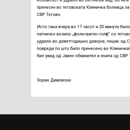
коловозот и удрило во бетонски ѕид. Во незг
пренесен во тетовската Клиничка болница за
СВР Тетово.
Исто така вчера во
17 часот и 20 минути било
патничко возило „фолксваген голф” со тетовс
удрило во деветгодишно девојче, пешак од Ск
повреди по што било пренесено во Клиничка
бил увид од Јавен обвинител и екипа од СВР 
Зоран Димовски