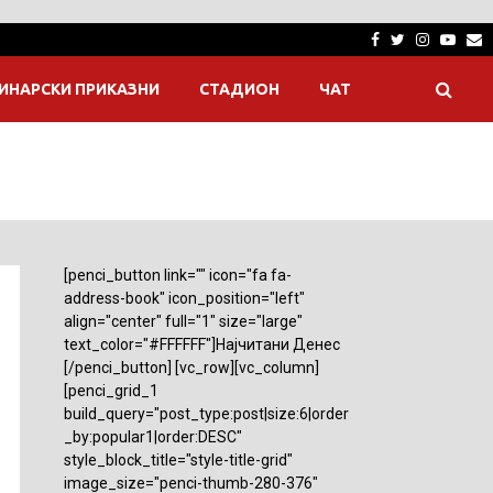
Facebook
Twitter
Instagra
Yout
E
ИНАРСКИ ПРИКАЗНИ
СТАДИОН
ЧАТ
[penci_button link="" icon="fa fa-
address-book" icon_position="left"
align="center" full="1" size="large"
text_color="#FFFFFF"]Најчитани Денес
[/penci_button] [vc_row][vc_column]
[penci_grid_1
build_query="post_type:post|size:6|order
_by:popular1|order:DESC"
style_block_title="style-title-grid"
image_size="penci-thumb-280-376"