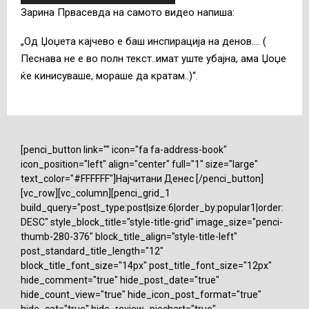
Зарина Првасевда на самото видео напиша:
„Oд Џоџета кајчево е баш инспирација на денов…. (
Песнава не е во полн текст..имат уште убајна, ама Џоџе
ќе кинисуваше, мораше да кратам..)“.
[penci_button link="" icon="fa fa-address-book"
icon_position="left" align="center" full="1" size="large"
text_color="#FFFFFF"]Најчитани Денес [/penci_button]
[vc_row][vc_column][penci_grid_1
build_query="post_type:post|size:6|order_by:popular1|order:
DESC" style_block_title="style-title-grid" image_size="penci-
thumb-280-376" block_title_align="style-title-left"
post_standard_title_length="12"
block_title_font_size="14px" post_title_font_size="12px"
hide_comment="true" hide_post_date="true"
hide_count_view="true" hide_icon_post_format="true"
hide_cat="true" hide_review_piechart="true"