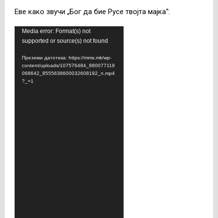
Еве како звучи „Бог да бие Русе твојта мајка“:
В
Media error: Format(s) not
supported or source(s) not found
и
д
Преземи датотека: https://mms.mk/wp-
content/uploads/107576484_880077119
е
068642_8555638600032608192_n.mp4
о
?_=1
п
л
е
ј
е
р