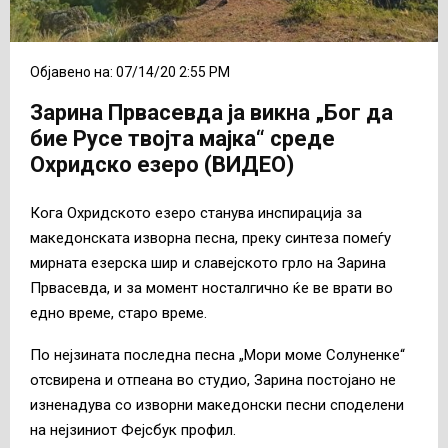
Објавено на: 07/14/20 2:55 PM
Зарина Првасевда ја викна „Бог да
бие Русе твојта мајка“ среде
Охридско езеро (ВИДЕО)
Кога Охридското езеро станува инспирација за
македонската изворна песна, преку синтеза помеѓу
мирната езерска шир и славејското грло на Зарина
Првасевда, и за момент носталгично ќе ве врати во
едно време, старо време.
По нејзината последна песна „Мори моме Солуненке“
отсвирена и отпеана во студио, Зарина постојано не
изненадува со изворни македонски песни споделени
на нејзиниот Фејсбук профил.