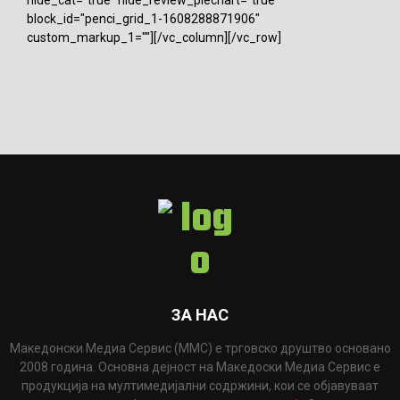
block_id="penci_grid_1-1608288871906"
custom_markup_1=""][/vc_column][/vc_row]
ЗА НАС
Македонски Медиа Сервис (ММС) е трговско друштво основано
2008 година. Основна дејност на Македоски Медиа Сервис е
продукција на мултимедијални содржини, кои се објавуваат